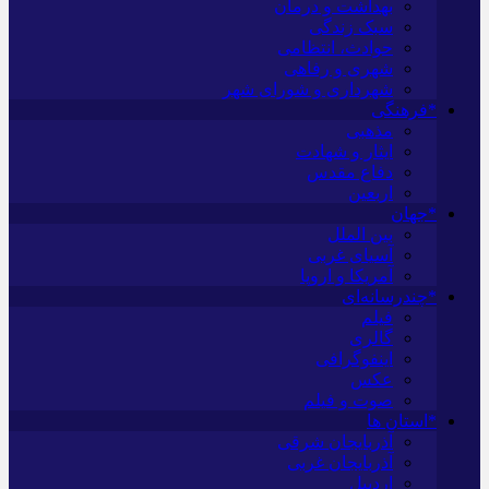
بهداشت و درمان
سبک زندگی
حوادث، انتظامی
شهری و رفاهی
شهرداری و شورای شهر
*فرهنگی
مذهبی
ایثار و شهادت
دفاع مقدس
اربعین
*جهان
بین الملل
آسیای غربی
آمریکا و اروپا
*چندرسانه‌ای
فیلم
گالری
اینفوگرافی
عکس
صوت و فیلم
*استان ها
آذربایجان شرقی
آذربایجان غربی
اردبیل