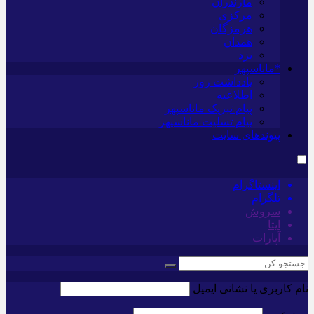
مازندران
مرکزی
هرمزگان
همدان
یزد
*ماناسپهر
یادداشت روز
اطلاعیه
پیام تبریک ماناسپهر
پیام تسلیت ماناسپهر
پیوندهای سایت
اینستاگرام
تلگرام
سروش
ایتا
آپارات
نام کاربری یا نشانی ایمیل