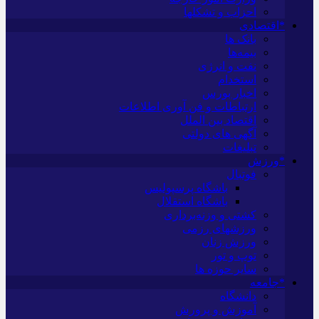
احزاب و تشکلها
*اقتصادی
بانک ها
بیمه‌ها
نفت و انرژی
استخدام
اخبار بورس
ارتباطات و فن آوری اطلاعات
اقتصاد بین الملل
آگهی های دولتی
تبلیغات
*ورزش
فوتبال
باشگاه پرسپولیس
باشگاه استقلال
کشتی و وزنه‌برداری
ورزشهای رزمی
ورزش زنان
توپ و تور
سایر حوزه ها
*جامعه
دانشگاه
آموزش و پرورش