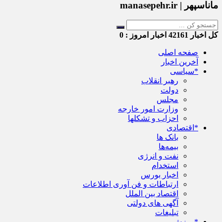
ماناسپهر | manasepehr.ir
کل اخبار
42161
اخبار امروز :
0
صفحه اصلی
آخرین اخبار
*سیاسی
رهبر انقلاب
دولت
مجلس
وزارت امور خارجه
احزاب و تشکلها
*اقتصادی
بانک ها
بیمه‌ها
نفت و انرژی
استخدام
اخبار بورس
ارتباطات و فن آوری اطلاعات
اقتصاد بین الملل
آگهی های دولتی
تبلیغات
*ورزش