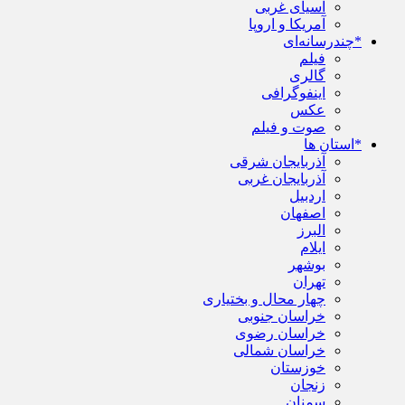
آسیای غربی
آمریکا و اروپا
*چندرسانه‌ای
فیلم
گالری
اینفوگرافی
عکس
صوت و فیلم
*استان ها
آذربایجان شرقی
آذربایجان غربی
اردبیل
اصفهان
البرز
ایلام
بوشهر
تهران
چهار محال و بختیاری
خراسان جنوبی
خراسان رضوی
خراسان شمالی
خوزستان
زنجان
سمنان