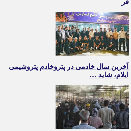
فر
آخرین سال خادمی در پتروخادم پتروشیمی
ایلام، شاید …