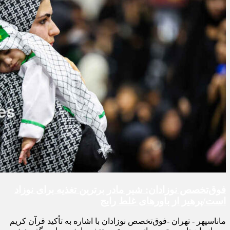
فوق‌تخصص نوزادان: شیر مادر برترین تغذیه برای نوزاد
است/پرهیز از باورهای غلط رایج
ماناسپهر - تهران -فوق‌تخصص نوزادان با اشاره به تأکید قرآن کریم