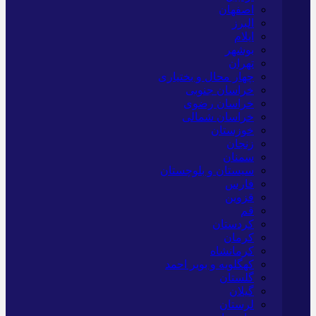
اصفهان
البرز
ایلام
بوشهر
تهران
چهار محال و بختیاری
خراسان جنوبی
خراسان رضوی
خراسان شمالی
خوزستان
زنجان
سمنان
سیستان و بلوچستان
فارس
قزوین
قم
کردستان
کرمان
کرمانشاه
کهگلویه و بویر احمد
گلستان
گیلان
لرستان