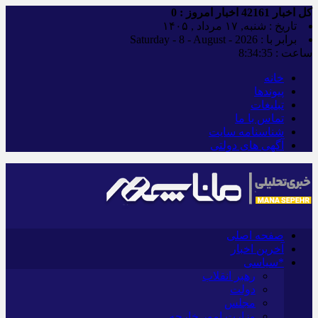
کل اخبار
42161
اخبار امروز :
0
تاریخ : شنبه, ۱۷ مرداد , ۱۴۰۵
برابر با : Saturday - 8 - August - 2026
ساعت :
8:34:37
خانه
پیوندها
تبلیغات
تماس با ما
شناسنامه سایت
آگهی های دولتی
صفحه اصلی
آخرین اخبار
*سیاسی
رهبر انقلاب
دولت
مجلس
وزارت امور خارجه