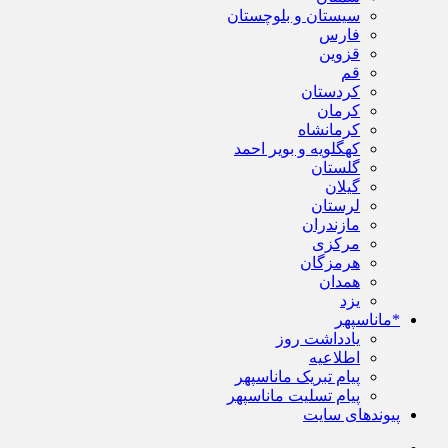
سیستان و بلوچستان
فارس
قزوین
قم
کردستان
کرمان
کرمانشاه
کهگلویه و بویر احمد
گلستان
گیلان
لرستان
مازندران
مرکزی
هرمزگان
همدان
یزد
*ماناسپهر
یادداشت روز
اطلاعیه
پیام تبریک ماناسپهر
پیام تسلیت ماناسپهر
پیوندهای سایت