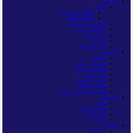
*ورزش
فوتبال
باشگاه پرسپولیس
باشگاه استقلال
کشتی و وزنه‌برداری
ورزشهای رزمی
ورزش زنان
توپ و تور
سایر حوزه ها
*جامعه
دانشگاه
آموزش و پرورش
بهداشت و درمان
سبک زندگی
حوادث، انتظامی
شهری و رفاهی
شهرداری و شورای شهر
*فرهنگی
مذهبی
ایثار و شهادت
دفاع مقدس
اربعین
*جهان
بین الملل