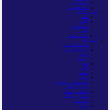
آسیای غربی
آمریکا و اروپا
*چندرسانه‌ای
فیلم
گالری
اینفوگرافی
عکس
صوت و فیلم
*استان ها
آذربایجان شرقی
آذربایجان غربی
اردبیل
اصفهان
البرز
ایلام
بوشهر
تهران
چهار محال و بختیاری
خراسان جنوبی
خراسان رضوی
خراسان شمالی
خوزستان
زنجان