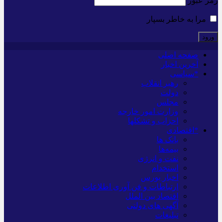
رمز عبور
مرا به خاطر بسپار
صفحه اصلی
آخرین اخبار
*سیاسی
رهبر انقلاب
دولت
مجلس
وزارت امور خارجه
احزاب و تشکلها
*اقتصادی
بانک ها
بیمه‌ها
نفت و انرژی
استخدام
اخبار بورس
ارتباطات و فن آوری اطلاعات
اقتصاد بین الملل
آگهی های دولتی
تبلیغات