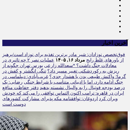
آخرین اخبار
فوق‌تخصص نوزادان: شیر مادر برترین تغذیه برای نوزاد است/پرهیز
از باورهای غلط رایج
مرداد ۱۶, ۱۴۰۵
عملیات نصر ۲ چه تاثیری در
معادلات جنگ داشت؟ *سعدالله زارعی
بورس تهران چگونه از
ریزش به رکوردشکنی تغییر مسیر داد؟
تنگی انگشتر و کفش در
گرما؛ واکنش طبیعی بدن یا هشدار جدی؟
غریب‌آبادی: دیپلماسی در
جنگ ادامه دارد، اما با ادبیاتی متناسب با شرایط جنگی
رضایی: یک
درصد بودجه فوتبال را به والیبال نشسته بدهید
دفتر حفاظت منافع
ایران در قاهره: ترامپ اکنون التماس توافقی را می‌کند که خودش
ویران کرد
اردوغان: توافقنامه مکه پذیرای مشارکت کشورهای
دوست است