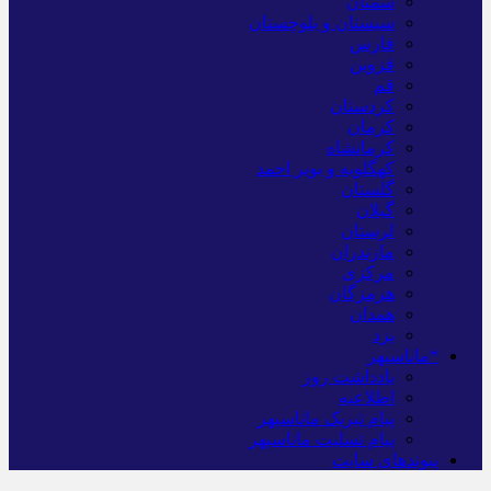
سمنان
سیستان و بلوچستان
فارس
قزوین
قم
کردستان
کرمان
کرمانشاه
کهگلویه و بویر احمد
گلستان
گیلان
لرستان
مازندران
مرکزی
هرمزگان
همدان
یزد
*ماناسپهر
یادداشت روز
اطلاعیه
پیام تبریک ماناسپهر
پیام تسلیت ماناسپهر
پیوندهای سایت