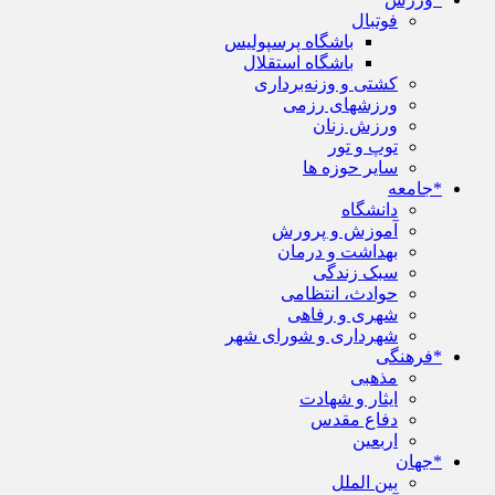
فوتبال
باشگاه پرسپولیس
باشگاه استقلال
کشتی و وزنه‌برداری
ورزشهای رزمی
ورزش زنان
توپ و تور
سایر حوزه ها
*جامعه
دانشگاه
آموزش و پرورش
بهداشت و درمان
سبک زندگی
حوادث، انتظامی
شهری و رفاهی
شهرداری و شورای شهر
*فرهنگی
مذهبی
ایثار و شهادت
دفاع مقدس
اربعین
*جهان
بین الملل