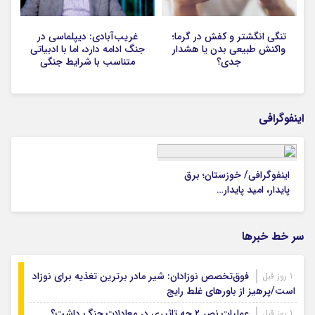
تنگی انگشتر و کفش در گرما؛
غریب‌آبادی: دیپلماسی در
واکنش طبیعی بدن یا هشدار
جنگ ادامه دارد، اما با ادبیاتی
جدی؟
متناسب با شرایط جنگی
اینفوگرافی
اینفوگرافی/ خوزستان؛ برق
پایدار، امید پایدار…
سر خط خبرها
فوق‌تخصص نوزادان: شیر مادر برترین تغذیه برای نوزاد
1 روز قبل
است/پرهیز از باورهای غلط رایج
عملیات نصر ۲ چه تاثیری در معادلات جنگ داشت؟
1 روز قبل