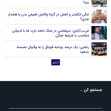
داد؟
سمنان
سیستان و بلوچستان
فارس
قزوین
تنگی انگشتر و کفش در گرما؛ واکنش طبیعی بدن یا هشدار
جدی؟
قم
کردستان
کرمان
کرمانشاه
غریب‌آبادی: دیپلماسی در جنگ ادامه دارد، اما با ادبیاتی
کهگیلویه و بویر احمد
گلستان
متناسب با شرایط جنگی
گیلان
لرستان
مازندران
مرکزی
رضایی: یک درصد بودجه فوتبال را به والیبال نشسته
هرمزگان
همدان
بدهید
یزد
آرشیو
جستجو کن …