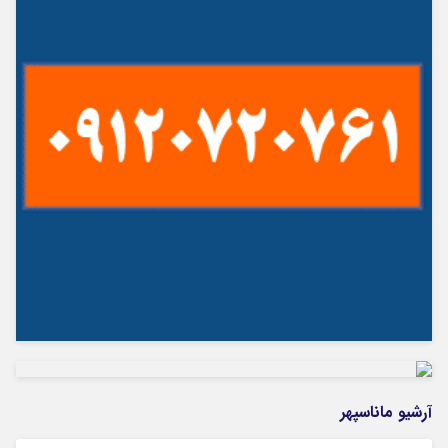
آرشیو ماناسپهر