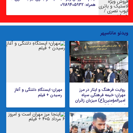
همراه: 09189405932
ویدئو ماناسپهر
روایت فرهنگ و ایثار در مرز
مهران؛ ایستگاهِ دلتنگی و آغازِ
مهران؛ خیمه فرهنگی سپاه
رسیدن + فیلم
امیرالمؤمنین(ع) میزبان زائران
اربعین + فیلم