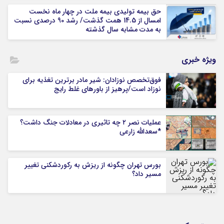
حق بیمه تولیدی بیمه ملت در چهار ماه نخست
امسال از 14.5 همت گذشت/ رشد 90 درصدی نسبت
به مدت مشابه سال گذشته
ویژه خبری
فوق‌تخصص نوزادان: شیر مادر برترین تغذیه برای
نوزاد است/پرهیز از باورهای غلط رایج
عملیات نصر ۲ چه تاثیری در معادلات جنگ داشت؟
*سعدالله زارعی
بورس تهران چگونه از ریزش به رکوردشکنی تغییر
مسیر داد؟