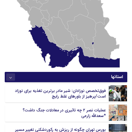
استانها
آذربایجان شرقی
آذربایجان غربی
فوق‌تخصص نوزادان: شیر مادر برترین تغذیه برای نوزاد
اردبیل
اصفهان
است/پرهیز از باورهای غلط رایج
البرز
ایلام
بوشهر
تهران
عملیات نصر ۲ چه تاثیری در معادلات جنگ داشت؟
*سعدالله زارعی
چهارمحال بختیاری
خراسان جنوبی
خراسان رضوی
خراسان شمالی
بورس تهران چگونه از ریزش به رکوردشکنی تغییر مسیر
خوزستان
زنجان