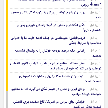
*سعدالله زارعی
بورس تهران چگونه از ریزش به رکوردشکنی تغییر مسیر
1 روز قبل
داد؟
تنگی انگشتر و کفش در گرما؛ واکنش طبیعی بدن یا
1 روز قبل
هشدار جدی؟
غریب‌آبادی: دیپلماسی در جنگ ادامه دارد، اما با ادبیاتی
1 روز قبل
متناسب با شرایط جنگی
رضایی: یک درصد بودجه فوتبال را به والیبال نشسته
1 روز قبل
بدهید
دفتر حفاظت منافع ایران در قاهره: ترامپ اکنون التماس
1 روز قبل
توافقی را می‌کند که خودش ویران کرد
اردوغان: توافقنامه مکه پذیرای مشارکت کشورهای
1 روز قبل
دوست است
توافق ایران و عمان در هرمز شکل می‌گیرد؛ اما نه مطابق
1 روز قبل
خواسته دونالد ترامپ
افزایش بهای بنزین در آمریکا/ کاخ سفید: برای کاهش
1 روز قبل
قیمت تلاش می‌کنیم