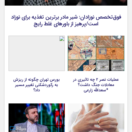
فوق‌تخصص نوزادان: شیر مادر برترین تغذیه برای نوزاد
است/پرهیز از باورهای غلط رایج
عملیات نصر ۲ چه تاثیری در
بورس تهران چگونه از ریزش
معادلات جنگ داشت؟
به رکوردشکنی تغییر مسیر
*سعدالله زارعی
داد؟