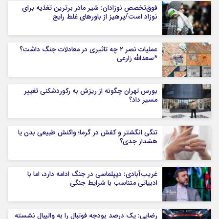
فوق‌تخصص نوزادان: شیر مادر برترین تغذیه برای
نوزاد است/پرهیز از باورهای غلط رایج
عملیات نصر ۲ چه تاثیری در معادلات جنگ داشت؟
*سعدالله زارعی
بورس تهران چگونه از ریزش به رکوردشکنی تغییر
مسیر داد؟
تنگی انگشتر و کفش در گرما؛ واکنش طبیعی بدن یا
هشدار جدی؟
غریب‌آبادی: دیپلماسی در جنگ ادامه دارد، اما با
ادبیاتی متناسب با شرایط جنگی
رضایی: یک درصد بودجه فوتبال را به والیبال نشسته