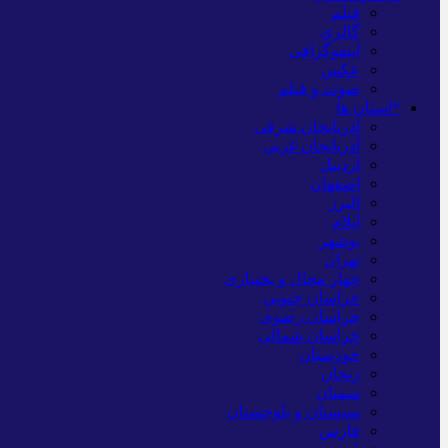
فیلم
گالری
اینفوگرافی
عکس
صوت و فیلم
*استان ها
آذربایجان شرقی
آذربایجان غربی
اردبیل
اصفهان
البرز
ایلام
بوشهر
تهران
چهار محال و بختیاری
خراسان جنوبی
خراسان رضوی
خراسان شمالی
خوزستان
زنجان
سمنان
سیستان و بلوچستان
فارس