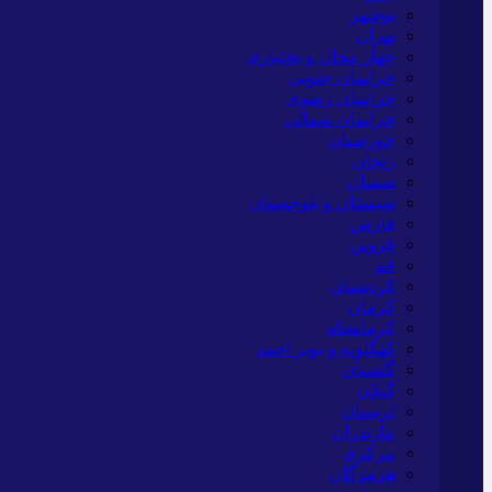
بوشهر
تهران
چهار محال و بختیاری
خراسان جنوبی
خراسان رضوی
خراسان شمالی
خوزستان
زنجان
سمنان
سیستان و بلوچستان
فارس
قزوین
قم
کردستان
کرمان
کرمانشاه
کهگلویه و بویر احمد
گلستان
گیلان
لرستان
مازندران
مرکزی
هرمزگان