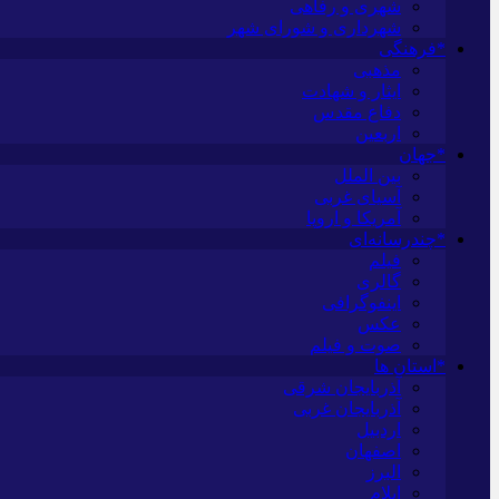
شهری و رفاهی
شهرداری و شورای شهر
*فرهنگی
مذهبی
ایثار و شهادت
دفاع مقدس
اربعین
*جهان
بین الملل
آسیای غربی
آمریکا و اروپا
*چندرسانه‌ای
فیلم
گالری
اینفوگرافی
عکس
صوت و فیلم
*استان ها
آذربایجان شرقی
آذربایجان غربی
اردبیل
اصفهان
البرز
ایلام