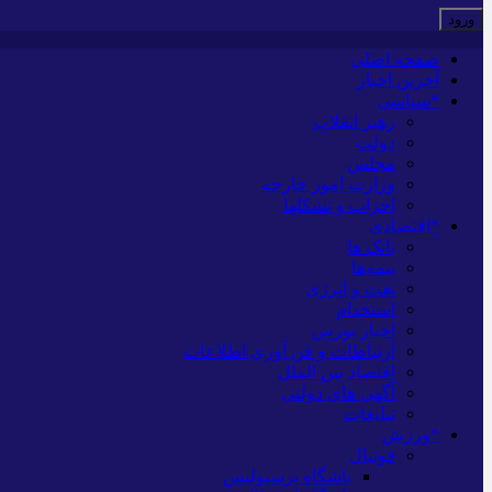
صفحه اصلی
آخرین اخبار
*سیاسی
رهبر انقلاب
دولت
مجلس
وزارت امور خارجه
احزاب و تشکلها
*اقتصادی
بانک ها
بیمه‌ها
نفت و انرژی
استخدام
اخبار بورس
ارتباطات و فن آوری اطلاعات
اقتصاد بین الملل
آگهی های دولتی
تبلیغات
*ورزش
فوتبال
باشگاه پرسپولیس