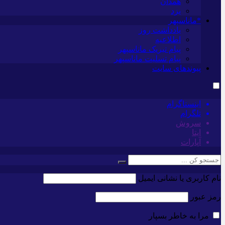
همدان
یزد
*ماناسپهر
یادداشت روز
اطلاعیه
پیام تبریک ماناسپهر
پیام تسلیت ماناسپهر
پیوندهای سایت
اینستاگرام
تلگرام
سروش
ایتا
آپارات
نام کاربری یا نشانی ایمیل
رمز عبور
مرا به خاطر بسپار