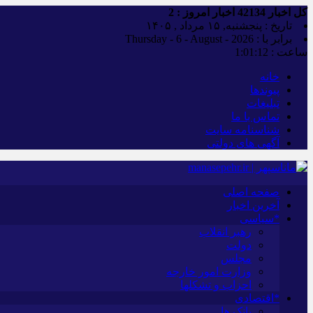
کل اخبار
42134
اخبار امروز :
2
تاریخ : پنجشنبه, ۱۵ مرداد , ۱۴۰۵
برابر با : Thursday - 6 - August - 2026
ساعت :
1:01:13
خانه
پیوندها
تبلیغات
تماس با ما
شناسنامه سایت
آگهی های دولتی
صفحه اصلی
آخرین اخبار
*سیاسی
رهبر انقلاب
دولت
مجلس
وزارت امور خارجه
احزاب و تشکلها
*اقتصادی
بانک ها