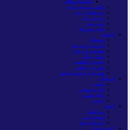
باشگاه استقلال
کشتی و وزنه‌برداری
ورزشهای رزمی
ورزش زنان
توپ و تور
سایر حوزه ها
*جامعه
دانشگاه
آموزش و پرورش
بهداشت و درمان
سبک زندگی
حوادث، انتظامی
شهری و رفاهی
شهرداری و شورای شهر
*فرهنگی
مذهبی
ایثار و شهادت
دفاع مقدس
اربعین
*جهان
بین الملل
آسیای غربی
آمریکا و اروپا
*چندرسانه‌ای