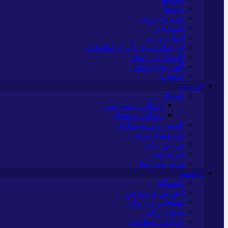
بیمه‌ها
نفت و انرژی
استخدام
اخبار بورس
ارتباطات و فن آوری اطلاعات
اقتصاد بین الملل
آگهی های دولتی
تبلیغات
*ورزش
فوتبال
باشگاه پرسپولیس
باشگاه استقلال
کشتی و وزنه‌برداری
ورزشهای رزمی
ورزش زنان
توپ و تور
سایر حوزه ها
*جامعه
دانشگاه
آموزش و پرورش
بهداشت و درمان
سبک زندگی
حوادث، انتظامی