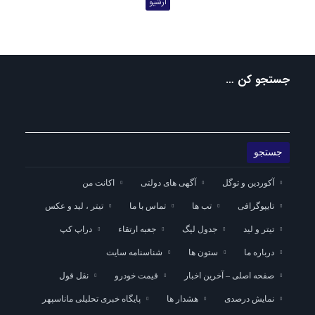
آرشیو
جستجو کن …
آکوردین و توگل
آگهی های دولتی
اکانت من
تایپوگرافی
تب ها
تماس با ما
تیتر ، لید و عکس
تیتر و لید
جدول لیگ
جعبه ارتقاء
دراپ کپ
درباره ما
ستون ها
شناسنامه سایت
صفحه اصلی – آخرین اخبار
قیمت خودرو
نقل قول
نمایش درصدی
هشدار ها
پایگاه خبری تحلیلی ماناسپهر