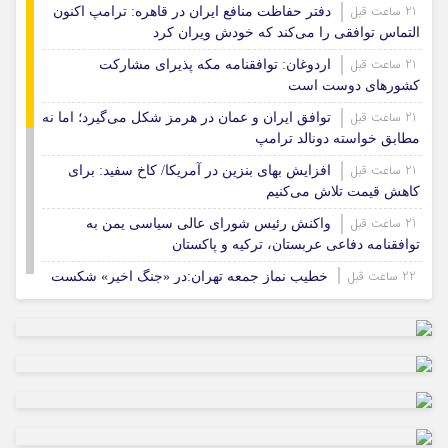
21 ساعت قبل
دفتر حفاظت منافع ایران در قاهره: ترامپ اکنون
التماس توافقی را می‌کند که خودش ویران کرد
21 ساعت قبل
اردوغان: توافقنامه مکه پذیرای مشارکت
کشورهای دوست است
21 ساعت قبل
توافق ایران و عمان در هرمز شکل می‌گیرد؛ اما نه
مطابق خواسته دونالد ترامپ
21 ساعت قبل
افزایش بهای بنزین در آمریکا/ کاخ سفید: برای
کاهش قیمت تلاش می‌کنیم
21 ساعت قبل
واکنش رئیس شورای عالی سیاسی یمن به
توافقنامه دفاعی عربستان، ترکیه و پاکستان
22 ساعت قبل
خطیب نماز جمعه تهران:در «جنگ اخیر» شکست
دیگری را به آمریکا تحمیل کردیم
1 روز قبل
نشست خبری رئیس‌جمهور همزمان با روز خبرنگار
برگزار می‌شود
1 روز قبل
امام جمعه ایلام: اقتدار ایران تهدیدهای پوشالی دشمن
را بی‌اثر کرده است
1 روز قبل
بزرگترین سازه سنگی ایلام پس از ۲۰ سال انتظار در