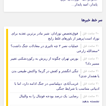
پایدار، امید پایدار…
سر خط خبرها
20 ساعت قبل
فوق‌تخصص نوزادان: شیر مادر برترین تغذیه برای
نوزاد است/پرهیز از باورهای غلط رایج
21 ساعت قبل
عملیات نصر ۲ چه تاثیری در معادلات جنگ داشت؟
*سعدالله زارعی
21 ساعت قبل
بورس تهران چگونه از ریزش به رکوردشکنی تغییر
مسیر داد؟
21 ساعت قبل
تنگی انگشتر و کفش در گرما؛ واکنش طبیعی بدن
یا هشدار جدی؟
21 ساعت قبل
غریب‌آبادی: دیپلماسی در جنگ ادامه دارد، اما با
ادبیاتی متناسب با شرایط جنگی
21 ساعت قبل
رضایی: یک درصد بودجه فوتبال را به والیبال
نشسته بدهید