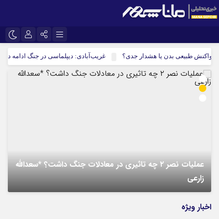
نام کاربری یا نشانی ایمیل
اینستاگرام
تلگرام
واکنش طبیعی بدن یا هشدار جدی؟
غریب‌آبادی: دیپلماسی در جنگ ادامه دارد، ام
سروش
ایتا
رمز عبور
آپارات
مرا به خاطر بسپار
عملیات نصر ۲ چه تاثیری در معادلات جنگ داشت؟ *سعدالله
زارعی
ب
اخبار ویژه