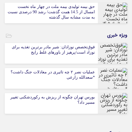
حق بیمه تولیدی بیمه ملت در چهار ماه نخست
امسال از 14.5 همت گذشت/ رشد 90 درصدی نسبت
به مدت مشابه سال گذشته
ویژه خبری
فوق‌تخصص نوزادان: شیر مادر برترین تغذیه برای
نوزاد است/پرهیز از باورهای غلط رایج
عملیات نصر ۲ چه تاثیری در معادلات جنگ داشت؟
*سعدالله زارعی
بورس تهران چگونه از ریزش به رکوردشکنی تغییر
مسیر داد؟