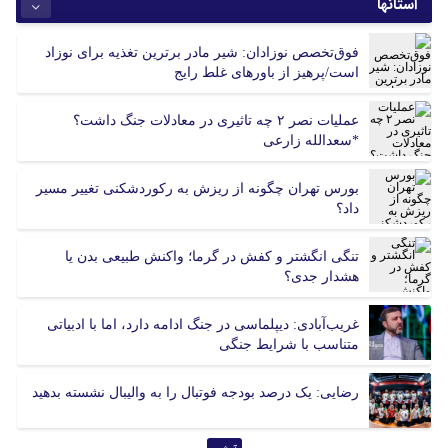
استانها
آذربایجان شرقی
آذربایجان غربی
فوق‌تخصص نوزادان: شیر مادر برترین تغذیه برای نوزاد
اردبیل
اصفهان
است/پرهیز از باورهای غلط رایج
البرز
ایلام
بوشهر
تهران
عملیات نصر ۲ چه تاثیری در معادلات جنگ داشت؟
چهارمحال بختیاری
خراسان جنوبی
*سعدالله زارعی
خراسان رضوی
خراسان شمالی
بورس تهران چگونه از ریزش به رکوردشکنی تغییر مسیر
خوزستان
زنجان
داد؟
سمنان
سیستان و بلوچستان
فارس
قزوین
تنگی انگشتر و کفش در گرما؛ واکنش طبیعی بدن یا
قم
کردستان
هشدار جدی؟
کرمان
کرمانشاه
کهگیلویه و بویر احمد
گلستان
غریب‌آبادی: دیپلماسی در جنگ ادامه دارد، اما با ادبیاتی
متناسب با شرایط جنگی
گیلان
لرستان
مازندران
مرکزی
رضایی: یک درصد بودجه فوتبال را به والیبال نشسته بدهید
هرمزگان
همدان
یزد