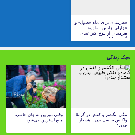
«هنرمندی برای تمام فصول» و
«چارلی چاپلین ناطق»/
هنرمندان از نبوغ اکبر عبدی
گفتند + فیلم
سبک زندگی
تنگی انگشتر و کفش در گرما؛
وقتی دوربین به جای خاطره،
واکنش طبیعی بدن یا هشدار
منبع استرس می‌شود
جدی؟