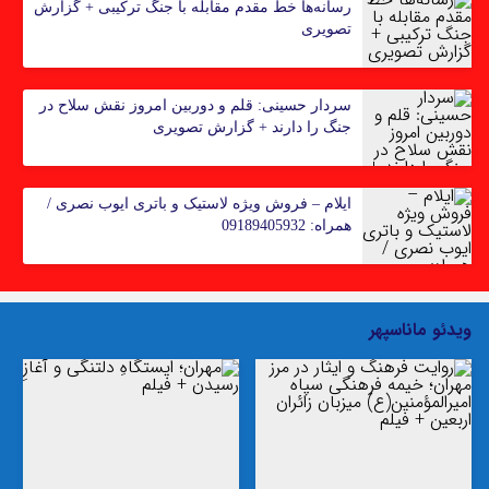
رسانه‌ها خط مقدم مقابله با جنگ ترکیبی + گزارش
تصویری
سردار حسینی: قلم و دوربین امروز نقش سلاح در
جنگ را دارند + گزارش تصویری
ایلام – فروش ویژه لاستیک و باتری ایوب نصری‌ /
همراه: 09189405932
ویدئو ماناسپهر