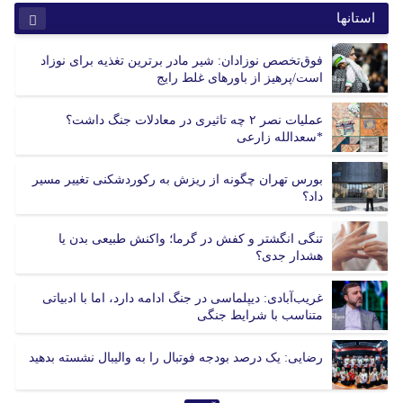
استانها
آذربایجان شرقی
آذربایجان غربی
فوق‌تخصص نوزادان: شیر مادر برترین تغذیه برای نوزاد
اردبیل
اصفهان
است/پرهیز از باورهای غلط رایج
البرز
ایلام
بوشهر
تهران
عملیات نصر ۲ چه تاثیری در معادلات جنگ داشت؟
*سعدالله زارعی
چهارمحال بختیاری
خراسان جنوبی
خراسان رضوی
خراسان شمالی
بورس تهران چگونه از ریزش به رکوردشکنی تغییر مسیر
خوزستان
زنجان
داد؟
سمنان
سیستان و بلوچستان
فارس
قزوین
تنگی انگشتر و کفش در گرما؛ واکنش طبیعی بدن یا
قم
کردستان
هشدار جدی؟
کرمان
کرمانشاه
غریب‌آبادی: دیپلماسی در جنگ ادامه دارد، اما با ادبیاتی
کهگیلویه و بویر احمد
گلستان
متناسب با شرایط جنگی
گیلان
لرستان
مازندران
مرکزی
رضایی: یک درصد بودجه فوتبال را به والیبال نشسته بدهید
هرمزگان
همدان
یزد