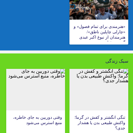
«هنرمندی برای تمام فصول» و
«چارلی چاپلین ناطق»/
هنرمندان از نبوغ اکبر عبدی
گفتند + فیلم
سبک زندگی
تنگی انگشتر و کفش در گرما؛
وقتی دوربین به جای خاطره،
واکنش طبیعی بدن یا هشدار
منبع استرس می‌شود
جدی؟