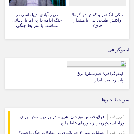
تنگی انگشتر و کفش در گرما؛
غریب‌آبادی: دیپلماسی در
واکنش طبیعی بدن یا هشدار
جنگ ادامه دارد، اما با ادبیاتی
جدی؟
متناسب با شرایط جنگی
اینفوگرافی
اینفوگرافی/ خوزستان؛ برق
پایدار، امید پایدار…
سر خط خبرها
1 روز قبل
فوق‌تخصص نوزادان: شیر مادر برترین تغذیه برای
نوزاد است/پرهیز از باورهای غلط رایج
1 روز قبل
عملیات نصر ۲ چه تاثیری در معادلات جنگ داشت؟