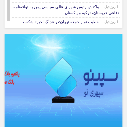
1 روز قبل
واکنش رئیس شورای عالی سیاسی یمن به توافقنامه
دفاعی عربستان، ترکیه و پاکستان
1 روز قبل
خطیب نماز جمعه تهران:در «جنگ اخیر» شکست
دیگری را به آمریکا تحمیل کردیم
1 روز قبل
نشست خبری رئیس‌جمهور همزمان با روز خبرنگار
برگزار می‌شود
2 روز قبل
امام جمعه ایلام: اقتدار ایران تهدیدهای پوشالی دشمن
را بی‌اثر کرده است
2 روز قبل
بزرگترین سازه سنگی ایلام پس از ۲۰ سال انتظار در
هلیلان افتتاح می‌شود