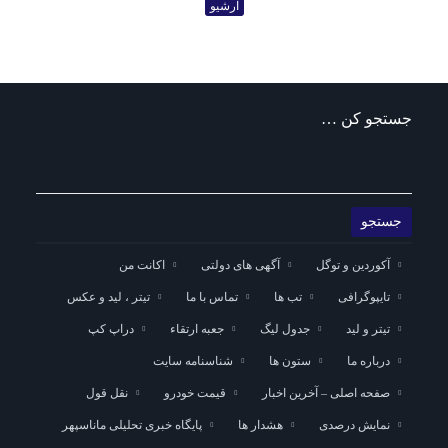
آرشیو
جستجو کن …
آکوردین و توگل
آگهی های دولتی
اکانت من
تایپوگرافی
تب ها
تماس با ما
تیتر ، لید و عکس
تیتر و لید
جدول لیگ
جعبه ارتقاء
دراپ کپ
درباره ما
ستون ها
شناسنامه سایت
صفحه اصلی – آخرین اخبار
قیمت خودرو
نقل قول
نمایش درصدی
هشدار ها
پایگاه خبری تحلیلی ماناسپهر