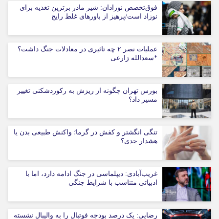
فوق‌تخصص نوزادان: شیر مادر برترین تغذیه برای
نوزاد است/پرهیز از باورهای غلط رایج
عملیات نصر ۲ چه تاثیری در معادلات جنگ داشت؟
*سعدالله زارعی
بورس تهران چگونه از ریزش به رکوردشکنی تغییر
مسیر داد؟
تنگی انگشتر و کفش در گرما؛ واکنش طبیعی بدن یا
هشدار جدی؟
غریب‌آبادی: دیپلماسی در جنگ ادامه دارد، اما با
ادبیاتی متناسب با شرایط جنگی
رضایی: یک درصد بودجه فوتبال را به والیبال نشسته