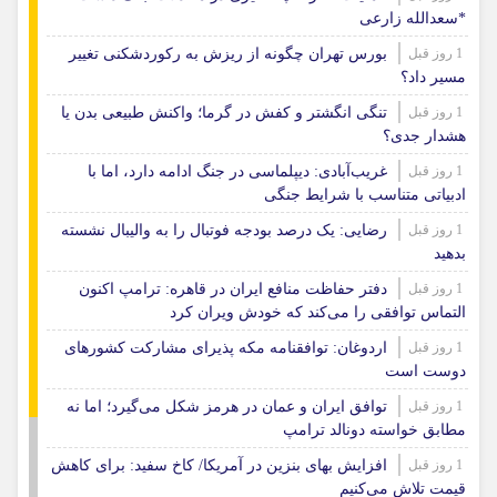
*سعدالله زارعی
1 روز قبل
بورس تهران چگونه از ریزش به رکوردشکنی تغییر
مسیر داد؟
1 روز قبل
تنگی انگشتر و کفش در گرما؛ واکنش طبیعی بدن یا
هشدار جدی؟
1 روز قبل
غریب‌آبادی: دیپلماسی در جنگ ادامه دارد، اما با
ادبیاتی متناسب با شرایط جنگی
1 روز قبل
رضایی: یک درصد بودجه فوتبال را به والیبال نشسته
بدهید
1 روز قبل
دفتر حفاظت منافع ایران در قاهره: ترامپ اکنون
التماس توافقی را می‌کند که خودش ویران کرد
1 روز قبل
اردوغان: توافقنامه مکه پذیرای مشارکت کشورهای
دوست است
1 روز قبل
توافق ایران و عمان در هرمز شکل می‌گیرد؛ اما نه
مطابق خواسته دونالد ترامپ
1 روز قبل
افزایش بهای بنزین در آمریکا/ کاخ سفید: برای کاهش
قیمت تلاش می‌کنیم