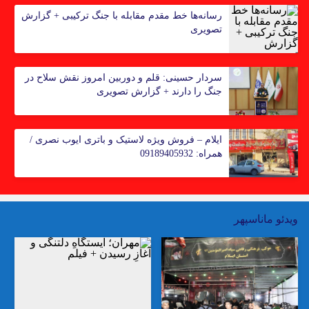
رسانه‌ها خط مقدم مقابله با جنگ ترکیبی + گزارش
تصویری
سردار حسینی: قلم و دوربین امروز نقش سلاح در
جنگ را دارند + گزارش تصویری
ایلام – فروش ویژه لاستیک و باتری ایوب نصری‌ /
همراه: 09189405932
ویدئو ماناسپهر