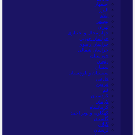
اصفهان
البرز
ایلام
بوشهر
تهران
چهار محال و بختیاری
خراسان جنوبی
خراسان رضوی
خراسان شمالی
خوزستان
زنجان
سمنان
سیستان و بلوچستان
فارس
قزوین
قم
کردستان
کرمان
کرمانشاه
کهگلویه و بویر احمد
گلستان
گیلان
لرستان