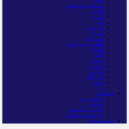
سمنان
سیستان و بلوچستان
فارس
قزوین
قم
کردستان
کرمان
کرمانشاه
کهگلویه و بویر احمد
گلستان
گیلان
لرستان
مازندران
مرکزی
هرمزگان
همدان
یزد
*ماناسپهر
یادداشت روز
اطلاعیه
پیام تبریک ماناسپهر
پیام تسلیت ماناسپهر
پیوندهای سایت