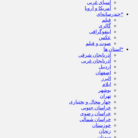
آسیای غربی
آمریکا و اروپا
*چندرسانه‌ای
فیلم
گالری
اینفوگرافی
عکس
صوت و فیلم
*استان ها
آذربایجان شرقی
آذربایجان غربی
اردبیل
اصفهان
البرز
ایلام
بوشهر
تهران
چهار محال و بختیاری
خراسان جنوبی
خراسان رضوی
خراسان شمالی
خوزستان
زنجان
سمنان