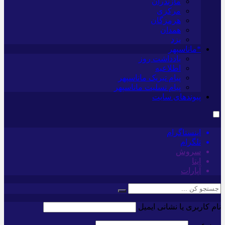
مازندران
مرکزی
هرمزگان
همدان
یزد
*ماناسپهر
یادداشت روز
اطلاعیه
پیام تبریک ماناسپهر
پیام تسلیت ماناسپهر
پیوندهای سایت
اینستاگرام
تلگرام
سروش
ایتا
آپارات
نام کاربری یا نشانی ایمیل