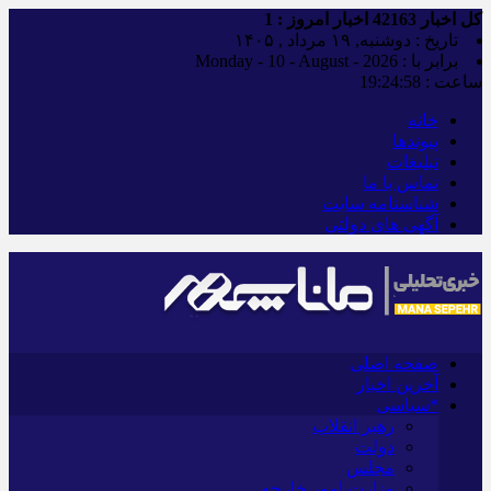
کل اخبار
42163
اخبار امروز :
1
تاریخ : دوشنبه, ۱۹ مرداد , ۱۴۰۵
برابر با : Monday - 10 - August - 2026
ساعت :
19:24:59
خانه
پیوندها
تبلیغات
تماس با ما
شناسنامه سایت
آگهی های دولتی
صفحه اصلی
آخرین اخبار
*سیاسی
رهبر انقلاب
دولت
مجلس
وزارت امور خارجه