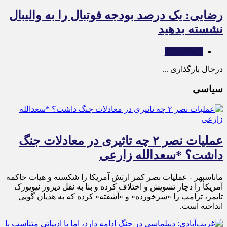
رضایی: یک درصد بودجه فوتبال را به والیبال
نشسته بدهید
آخرین اخبار
درحال بارگذاری ...
سیاسی
عملیات نصر ۲ چه تاثیری در معادلات جنگ
داشت؟ *سعدالله زارعی
ماناسپهر - عملیات نصر کمر ارتش آمریکا را شکسته و هیات حاکمه
آمریکا را دچار تشویش و اختلاف کرده و بنا به نقل دیروز نیویورک
تایمز، ترامپ را «سرخورده» و «آشفته» کرده که به هذیان گویی
انداخته است.