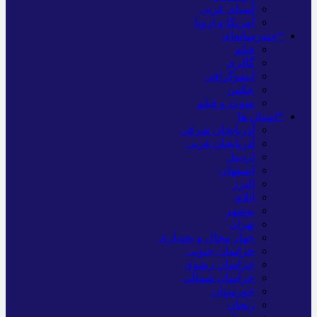
آسیای غربی
آمریکا و اروپا
*چندرسانه‌ای
فیلم
گالری
اینفوگرافی
عکس
صوت و فیلم
*استان ها
آذربایجان شرقی
آذربایجان غربی
اردبیل
اصفهان
البرز
ایلام
بوشهر
تهران
چهار محال و بختیاری
خراسان جنوبی
خراسان رضوی
خراسان شمالی
خوزستان
زنجان