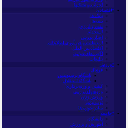
احزاب و تشکلها
*اقتصادی
بانک ها
بیمه‌ها
نفت و انرژی
استخدام
اخبار بورس
ارتباطات و فن آوری اطلاعات
اقتصاد بین الملل
آگهی های دولتی
تبلیغات
*ورزش
فوتبال
باشگاه پرسپولیس
باشگاه استقلال
کشتی و وزنه‌برداری
ورزشهای رزمی
ورزش زنان
توپ و تور
سایر حوزه ها
*جامعه
دانشگاه
آموزش و پرورش