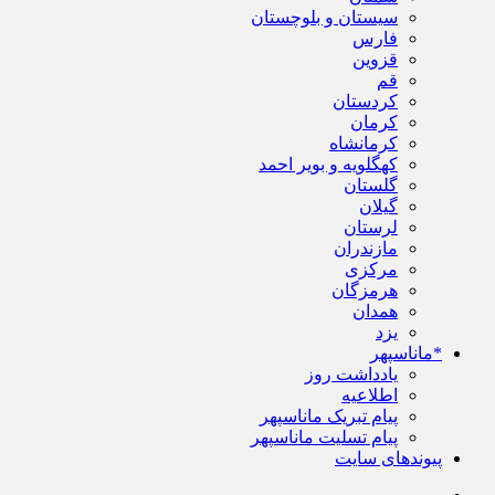
سیستان و بلوچستان
فارس
قزوین
قم
کردستان
کرمان
کرمانشاه
کهگلویه و بویر احمد
گلستان
گیلان
لرستان
مازندران
مرکزی
هرمزگان
همدان
یزد
*ماناسپهر
یادداشت روز
اطلاعیه
پیام تبریک ماناسپهر
پیام تسلیت ماناسپهر
پیوندهای سایت