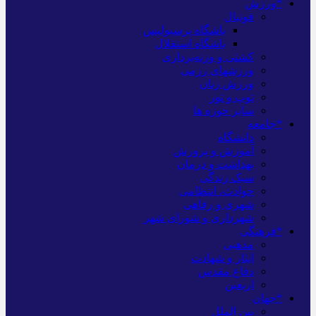
*ورزش
فوتبال
باشگاه پرسپولیس
باشگاه استقلال
کشتی و وزنه‌برداری
ورزشهای رزمی
ورزش زنان
توپ و تور
سایر حوزه ها
*جامعه
دانشگاه
آموزش و پرورش
بهداشت و درمان
سبک زندگی
حوادث، انتظامی
شهری و رفاهی
شهرداری و شورای شهر
*فرهنگی
مذهبی
ایثار و شهادت
دفاع مقدس
اربعین
*جهان
بین الملل