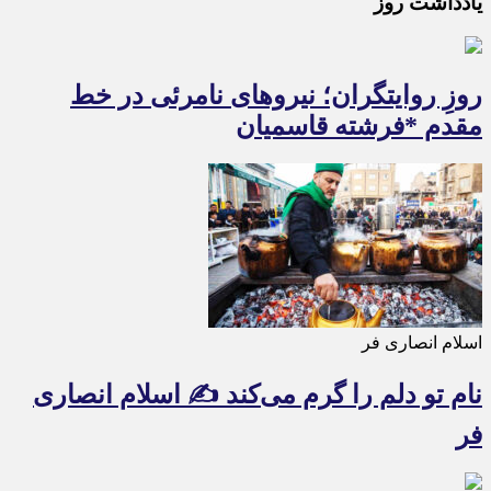
یادداشت روز
روزِ روایتگران؛ نیروهای نامرئی در خط
مقدم *فرشته قاسمیان
اسلام انصاری فر
نام تو دلم را گرم می‌کند ✍️ اسلام انصاری
فر