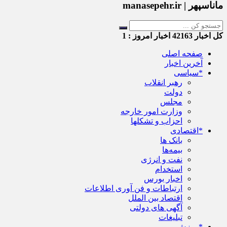
ماناسپهر | manasepehr.ir
کل اخبار
42163
اخبار امروز :
1
صفحه اصلی
آخرین اخبار
*سیاسی
رهبر انقلاب
دولت
مجلس
وزارت امور خارجه
احزاب و تشکلها
*اقتصادی
بانک ها
بیمه‌ها
نفت و انرژی
استخدام
اخبار بورس
ارتباطات و فن آوری اطلاعات
اقتصاد بین الملل
آگهی های دولتی
تبلیغات
*ورزش