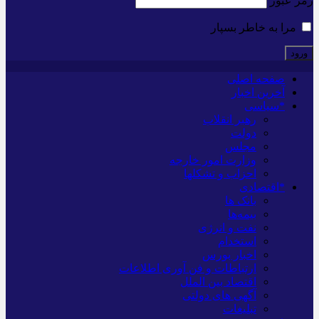
رمز عبور
مرا به خاطر بسپار
صفحه اصلی
آخرین اخبار
*سیاسی
رهبر انقلاب
دولت
مجلس
وزارت امور خارجه
احزاب و تشکلها
*اقتصادی
بانک ها
بیمه‌ها
نفت و انرژی
استخدام
اخبار بورس
ارتباطات و فن آوری اطلاعات
اقتصاد بین الملل
آگهی های دولتی
تبلیغات