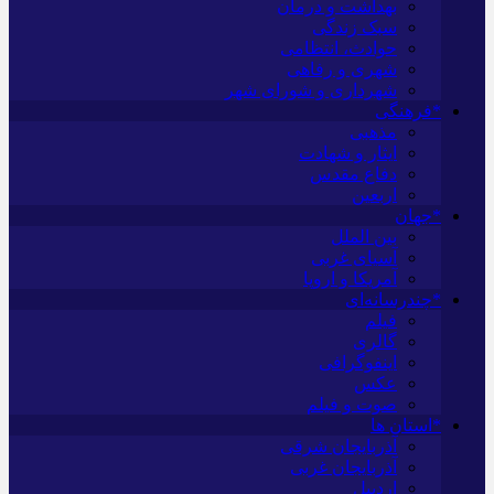
بهداشت و درمان
سبک زندگی
حوادث، انتظامی
شهری و رفاهی
شهرداری و شورای شهر
*فرهنگی
مذهبی
ایثار و شهادت
دفاع مقدس
اربعین
*جهان
بین الملل
آسیای غربی
آمریکا و اروپا
*چندرسانه‌ای
فیلم
گالری
اینفوگرافی
عکس
صوت و فیلم
*استان ها
آذربایجان شرقی
آذربایجان غربی
اردبیل