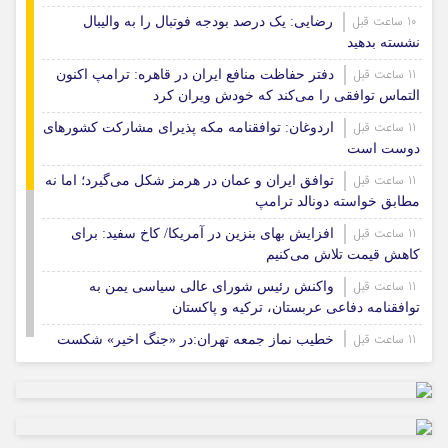
10 ساعت قبل
رضایی: یک درصد بودجه فوتبال را به والیبال
نشسته بدهید
11 ساعت قبل
دفتر حفاظت منافع ایران در قاهره: ترامپ اکنون
التماس توافقی را می‌کند که خودش ویران کرد
11 ساعت قبل
اردوغان: توافقنامه مکه پذیرای مشارکت کشورهای
دوست است
11 ساعت قبل
توافق ایران و عمان در هرمز شکل می‌گیرد؛ اما نه
مطابق خواسته دونالد ترامپ
11 ساعت قبل
افزایش بهای بنزین در آمریکا/ کاخ سفید: برای
کاهش قیمت تلاش می‌کنیم
11 ساعت قبل
واکنش رئیس شورای عالی سیاسی یمن به
توافقنامه دفاعی عربستان، ترکیه و پاکستان
11 ساعت قبل
خطیب نماز جمعه تهران:در «جنگ اخیر» شکست
دیگری را به آمریکا تحمیل کردیم
16 ساعت قبل
نشست خبری رئیس‌جمهور همزمان با روز خبرنگار
برگزار می‌شود
19 ساعت قبل
امام جمعه ایلام: اقتدار ایران تهدیدهای پوشالی