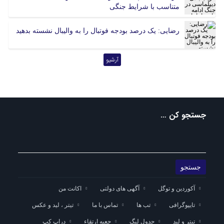
متناسب با شرایط جنگی
گیلان
لرستان
مازندران
مرکزی
رضایی: یک درصد بودجه فوتبال را به والیبال نشسته بدهید
هرمزگان
همدان
یزد
آرشیو
جستجو کن …
آکوردین و توگل
آگهی های دولتی
اکانت من
تایپوگرافی
تب ها
تماس با ما
تیتر ، لید و عکس
تیتر و لید
جدول لیگ
جعبه ارتقاء
دراپ کپ