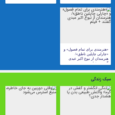
«هنرمندی برای تمام فصول» و
«چارلی چاپلین ناطق»/
هنرمندان از نبوغ اکبر عبدی
گفتند + فیلم
سبک زندگی