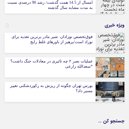
امسال از 14.5 همت گذشت/ رشد 90 درصدی نسبت
به مدت مشابه سال گذشته
ویژه خبری
فوق‌تخصص نوزادان: شیر مادر برترین تغذیه برای
نوزاد است/پرهیز از باورهای غلط رایج
عملیات نصر ۲ چه تاثیری در معادلات جنگ داشت؟
*سعدالله زارعی
بورس تهران چگونه از ریزش به رکوردشکنی تغییر
مسیر داد؟
جستجو کن …