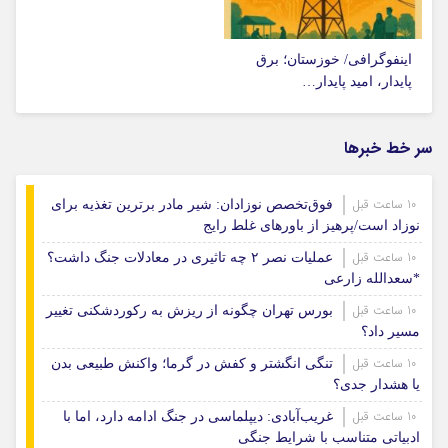
اینفوگرافی/ خوزستان؛ برق
پایدار، امید پایدار…
سر خط خبرها
10 ساعت قبل
فوق‌تخصص نوزادان: شیر مادر برترین تغذیه برای
نوزاد است/پرهیز از باورهای غلط رایج
10 ساعت قبل
عملیات نصر ۲ چه تاثیری در معادلات جنگ داشت؟
*سعدالله زارعی
10 ساعت قبل
بورس تهران چگونه از ریزش به رکوردشکنی تغییر
مسیر داد؟
10 ساعت قبل
تنگی انگشتر و کفش در گرما؛ واکنش طبیعی بدن
یا هشدار جدی؟
10 ساعت قبل
غریب‌آبادی: دیپلماسی در جنگ ادامه دارد، اما با
ادبیاتی متناسب با شرایط جنگی