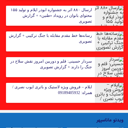
ارسال ۸۸۰ اثر به جشنواره ابوذر ایلام و تولید ۱۵۵
محتوای بانوان در رویداد «طنین» + گزارش
تصویری
رسانه‌ها خط مقدم مقابله با جنگ ترکیبی + گزارش
تصویری
سردار حسینی: قلم و دوربین امروز نقش سلاح در
جنگ را دارند + گزارش تصویری
ایلام – فروش ویژه لاستیک و باتری ایوب نصری‌ /
همراه: 09189405932
ویدئو ماناسپهر