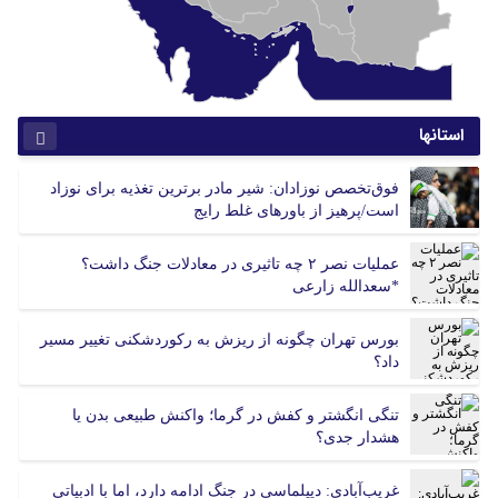
استانها
آذربایجان شرقی
آذربایجان غربی
فوق‌تخصص نوزادان: شیر مادر برترین تغذیه برای نوزاد
اردبیل
اصفهان
است/پرهیز از باورهای غلط رایج
البرز
ایلام
بوشهر
تهران
عملیات نصر ۲ چه تاثیری در معادلات جنگ داشت؟
چهارمحال بختیاری
خراسان جنوبی
*سعدالله زارعی
خراسان رضوی
خراسان شمالی
بورس تهران چگونه از ریزش به رکوردشکنی تغییر مسیر
خوزستان
زنجان
داد؟
سمنان
سیستان و بلوچستان
فارس
قزوین
تنگی انگشتر و کفش در گرما؛ واکنش طبیعی بدن یا
قم
کردستان
هشدار جدی؟
کرمان
کرمانشاه
کهگیلویه و بویر احمد
گلستان
غریب‌آبادی: دیپلماسی در جنگ ادامه دارد، اما با ادبیاتی