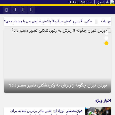
نام کاربری یا نشانی ایمیل
اینستاگرام
تلگرام
ر داد؟
تنگی انگشتر و کفش در گرما؛ واکنش طبیعی بدن یا هشدار جدی؟
غ
سروش
ایتا
رمز عبور
آپارات
مرا به خاطر بسپار
ف
بورس تهران چگونه از ریزش به رکوردشکنی تغییر مسیر داد؟
ا
اخبار ویژه
فوق‌تخصص نوزادان: شیر مادر برترین تغذیه برای