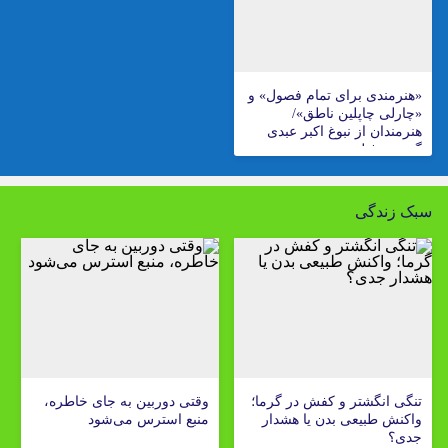
«هنرمندی برای تمام فصول» و
«چارلی چاپلین ناطق»/
هنرمندان از نبوغ اکبر عبدی
گفتند + فیلم
سبک زندگی
تنگی انگشتر و کفش در گرما؛
وقتی دوربین به جای خاطره،
واکنش طبیعی بدن یا هشدار
منبع استرس می‌شود
جدی؟