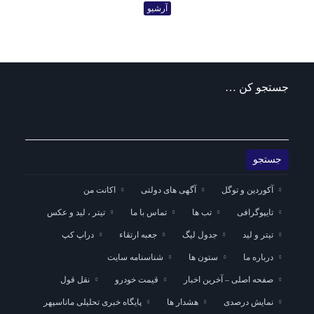
آرشیو
جستجو کن …
آکوردین و توگل
آگهی های دولتی
اکانت من
تایپوگرافی
تب ها
تماس با ما
تیتر ، لید و عکس
تیتر و لید
جدول لیگ
جعبه ارتقاء
دراپ کپ
درباره ما
ستون ها
شناسنامه سایت
صفحه اصلی – آخرین اخبار
قیمت خودرو
نقل قول
نمایش درصدی
هشدار ها
پایگاه خبری تحلیلی ماناسپهر