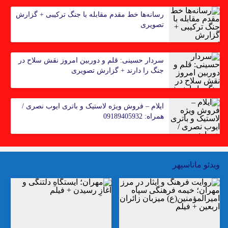
رسانه‌ها خط مقدم مقابله با جنگ ترکیبی + گزارش
تصویری
سردار حسینی: قلم و دوربین امروز نقش سلاح در
جنگ را دارند + گزارش تصویری
ایلام – فروش ویژه لاستیک و باتری ایوب نصری‌ /
همراه: 09189405932
ویدئو ماناسپهر