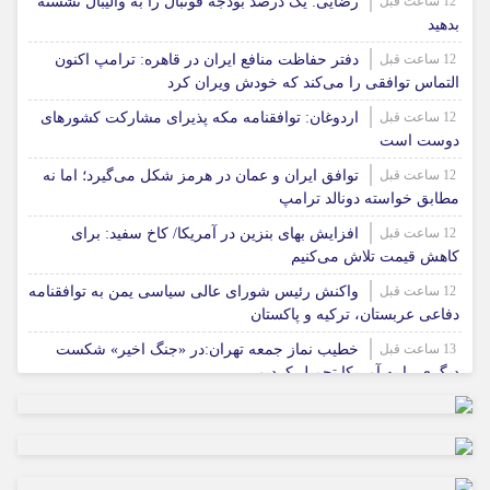
12 ساعت قبل
رضایی: یک درصد بودجه فوتبال را به والیبال نشسته
بدهید
12 ساعت قبل
دفتر حفاظت منافع ایران در قاهره: ترامپ اکنون
التماس توافقی را می‌کند که خودش ویران کرد
12 ساعت قبل
اردوغان: توافقنامه مکه پذیرای مشارکت کشورهای
دوست است
12 ساعت قبل
توافق ایران و عمان در هرمز شکل می‌گیرد؛ اما نه
مطابق خواسته دونالد ترامپ
12 ساعت قبل
افزایش بهای بنزین در آمریکا/ کاخ سفید: برای
کاهش قیمت تلاش می‌کنیم
12 ساعت قبل
واکنش رئیس شورای عالی سیاسی یمن به توافقنامه
دفاعی عربستان، ترکیه و پاکستان
13 ساعت قبل
خطیب نماز جمعه تهران:در «جنگ اخیر» شکست
دیگری را به آمریکا تحمیل کردیم
18 ساعت قبل
نشست خبری رئیس‌جمهور همزمان با روز خبرنگار
برگزار می‌شود
20 ساعت قبل
امام جمعه ایلام: اقتدار ایران تهدیدهای پوشالی
دشمن را بی‌اثر کرده است