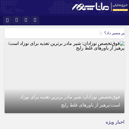
نام کاربری یا نشانی ایمیل
اینستاگرام
تلگرام
غییر مسیر داد؟
سروش
ایتا
رمز عبور
آپارات
مرا به خاطر بسپار
فوق‌تخصص نوزادان: شیر مادر برترین تغذیه برای نوزاد
است/پرهیز از باورهای غلط رایج
اخبار ویژه