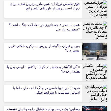
فوق‌تخصص نوزادان: شیر مادر برترین تغذیه برای
نوزاد است/پرهیز از باورهای غلط رایج
عملیات نصر ۲ چه تاثیری در معادلات جنگ داشت؟
*سعدالله زارعی
بورس تهران چگونه از ریزش به رکوردشکنی تغییر
مسیر داد؟
تنگی انگشتر و کفش در گرما؛ واکنش طبیعی بدن یا
هشدار جدی؟
غریب‌آبادی: دیپلماسی در جنگ ادامه دارد، اما با
ادبیاتی متناسب با شرایط جنگی
رضایی: یک درصد بودجه فوتبال را به والیبال نشسته