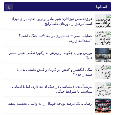
استانها
آذربایجان شرقی
آذربایجان غربی
فوق‌تخصص نوزادان: شیر مادر برترین تغذیه برای نوزاد
اردبیل
اصفهان
است/پرهیز از باورهای غلط رایج
البرز
ایلام
بوشهر
تهران
عملیات نصر ۲ چه تاثیری در معادلات جنگ داشت؟
*سعدالله زارعی
چهارمحال بختیاری
خراسان جنوبی
خراسان رضوی
خراسان شمالی
بورس تهران چگونه از ریزش به رکوردشکنی تغییر مسیر
خوزستان
زنجان
داد؟
سمنان
سیستان و بلوچستان
فارس
قزوین
تنگی انگشتر و کفش در گرما؛ واکنش طبیعی بدن یا
قم
کردستان
هشدار جدی؟
کرمان
کرمانشاه
غریب‌آبادی: دیپلماسی در جنگ ادامه دارد، اما با ادبیاتی
کهگیلویه و بویر احمد
گلستان
متناسب با شرایط جنگی
گیلان
لرستان
مازندران
مرکزی
رضایی: یک درصد بودجه فوتبال را به والیبال نشسته بدهید
هرمزگان
همدان
یزد