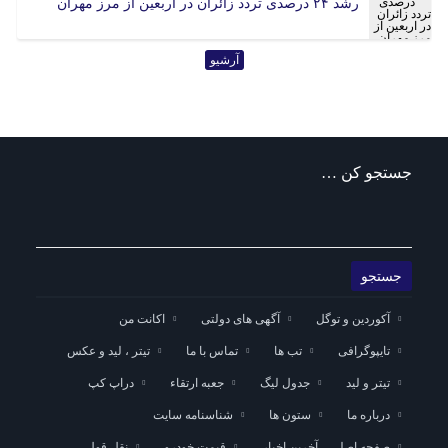
رشد ۲۴ درصدی تردد زائران در اربعین از مرز مهران
هرمزگان
همدان
یزد
آرشیو
جستجو کن …
آکوردین و توگل
آگهی های دولتی
اکانت من
تایپوگرافی
تب ها
تماس با ما
تیتر ، لید و عکس
تیتر و لید
جدول لیگ
جعبه ارتقاء
دراپ کپ
درباره ما
ستون ها
شناسنامه سایت
صفحه اصلی – آخرین اخبار
قیمت خودرو
نقل قول