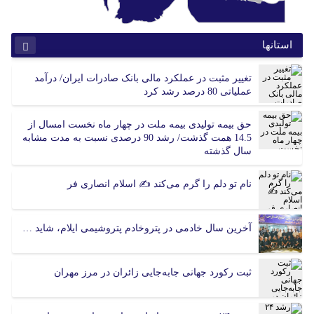
استانها
آذربایجان شرقی
آذربایجان غربی
تغییر مثبت در عملکرد مالی بانک صادرات ایران/ درآمد
اردبیل
اصفهان
عملیاتی 80 درصد رشد کرد
البرز
ایلام
بوشهر
تهران
حق بیمه تولیدی بیمه ملت در چهار ماه نخست امسال از
14.5 همت گذشت/ رشد 90 درصدی نسبت به مدت مشابه
چهارمحال بختیاری
خراسان جنوبی
سال گذشته
خراسان رضوی
خراسان شمالی
خوزستان
زنجان
نام تو دلم را گرم می‌کند ✍️ اسلام انصاری فر
سمنان
سیستان و بلوچستان
فارس
قزوین
آخرین سال خادمی در پتروخادم پتروشیمی ایلام، شاید …
قم
کردستان
کرمان
کرمانشاه
کهگیلویه و بویر احمد
گلستان
ثبت رکورد جهانی جابه‌جایی زائران در مرز مهران
گیلان
لرستان
مازندران
مرکزی