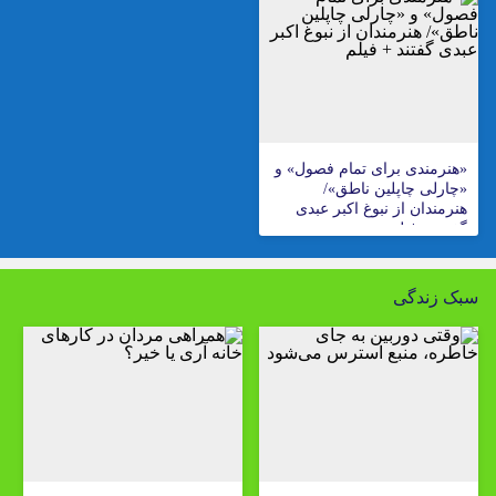
«هنرمندی برای تمام فصول» و
«چارلی چاپلین ناطق»/
هنرمندان از نبوغ اکبر عبدی
گفتند + فیلم
سبک زندگی