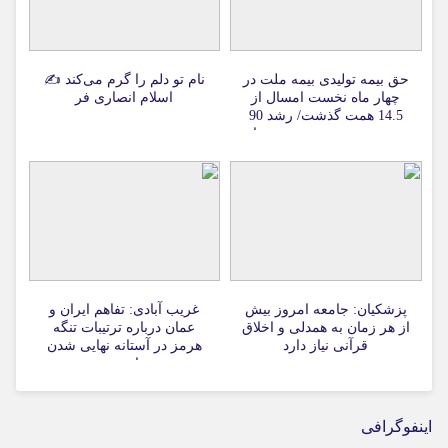
حق بیمه تولیدی بیمه ملت در
نام تو دلم را گرم می‌کند ✍️
چهار ماه نخست امسال از
اسلام انصاری فر
14.5 همت گذشت/ رشد 90
درصدی نسبت به مدت مشابه
سال گذشته
پزشکیان: جامعه امروز بیش
غریب آبادی: تفاهم ایران و
از هر زمان به همدلی و اخلاق
عمان درباره ترتیبات تنگه
قرآنی نیاز دارد
هرمز در آستانه نهایی شدن
است
اینفوگرافی