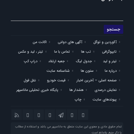
آکوردین و توگل
آگهی های دولتی
اکانت من
تایپوگرافی
تب ها
تماس با ما
تیتر ، لید و عکس
تیتر و لید
جدول لیگ
جعبه ارتقاء
دراپ کپ
درباره ما
ستون ها
شناسنامه سایت
صفحه اصلی – آخرین اخبار
قیمت خودرو
نقل قول
نمایش درصدی
هشدار ها
پایگاه خبری تحلیلی ماناسپهر
پیوندهای سایت
چاپ
تمام حقوق مادی و معنوی این سایت متعلق به ماناسپهر می باشد و استفاده از مطالب
با ذکر منبع بلامانع است.