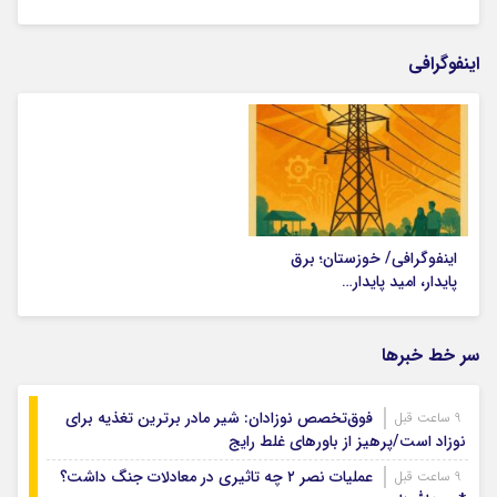
اینفوگرافی
اینفوگرافی/ خوزستان؛ برق
پایدار، امید پایدار…
سر خط خبرها
فوق‌تخصص نوزادان: شیر مادر برترین تغذیه برای
9 ساعت قبل
نوزاد است/پرهیز از باورهای غلط رایج
عملیات نصر ۲ چه تاثیری در معادلات جنگ داشت؟
9 ساعت قبل