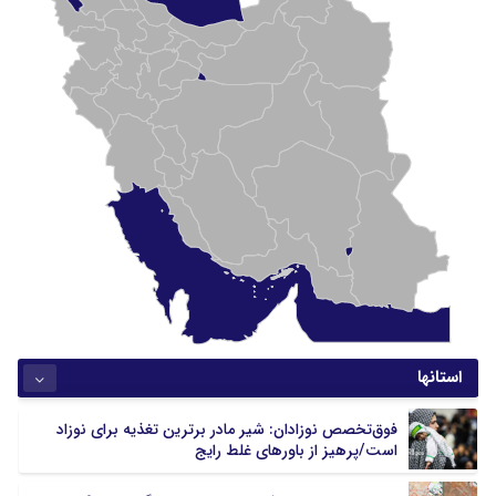
استانها
آذربایجان شرقی
آذربایجان غربی
فوق‌تخصص نوزادان: شیر مادر برترین تغذیه برای نوزاد
اردبیل
اصفهان
است/پرهیز از باورهای غلط رایج
البرز
ایلام
بوشهر
تهران