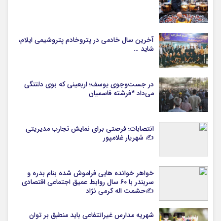
آخرین سال خادمی در پتروخادم پتروشیمی ایلام،
شاید …
در جست‌وجوی یوسف؛ اربعینی که بوی دلتنگی
می‌داد *فرشته قاسمیان
انتصابات؛ فرصتی برای نمایش تجارب مدیریتی
✍ شهریار غلامپور
خواهر خوانده هایی فراموش شده بنام بدره و
سربندر با ۶۰ سال روابط عمیق اجتماعی اقتصادی
✍حشمت اله کرمی نژاد
شهریه مدارس غیرانتفاعی باید منطبق بر توان