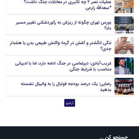
عملیات نصر ۲ چه تاثیری در معادلات جنگ داشت؟
*سعدالله زارعی
چهارمحال بختیاری
خراسان جنوبی
خراسان رضوی
خراسان شمالی
بورس تهران چگونه از ریزش به رکوردشکنی تغییر مسیر
خوزستان
زنجان
داد؟
سمنان
سیستان و بلوچستان
فارس
قزوین
تنگی انگشتر و کفش در گرما؛ واکنش طبیعی بدن یا هشدار
جدی؟
قم
کردستان
کرمان
کرمانشاه
غریب‌آبادی: دیپلماسی در جنگ ادامه دارد، اما با ادبیاتی
کهگیلویه و بویر احمد
گلستان
متناسب با شرایط جنگی
گیلان
لرستان
مازندران
مرکزی
رضایی: یک درصد بودجه فوتبال را به والیبال نشسته
هرمزگان
همدان
بدهید
یزد
آرشیو
جستجو کن …