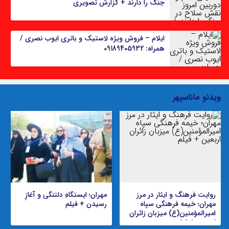
جنگ را دارند + گزارش تصویری
ایلام – فروش ویژه لاستیک و باتری ایوب نصری‌ /
همراه: 09189405932
ویدئو ماناسپهر
روایت فرهنگ و ایثار در مرز
مهران؛ ایستگاهِ دلتنگی و آغازِ
مهران؛ خیمه فرهنگی سپاه
رسیدن + فیلم
امیرالمؤمنین(ع) میزبان زائران
اربعین + فیلم