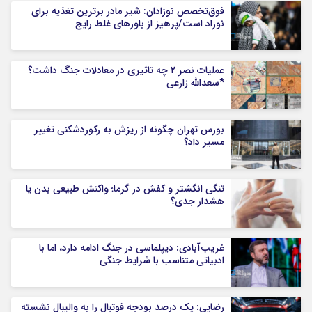
فوق‌تخصص نوزادان: شیر مادر برترین تغذیه برای
نوزاد است/پرهیز از باورهای غلط رایج
عملیات نصر ۲ چه تاثیری در معادلات جنگ داشت؟
*سعدالله زارعی
بورس تهران چگونه از ریزش به رکوردشکنی تغییر
مسیر داد؟
تنگی انگشتر و کفش در گرما؛ واکنش طبیعی بدن یا
هشدار جدی؟
غریب‌آبادی: دیپلماسی در جنگ ادامه دارد، اما با
ادبیاتی متناسب با شرایط جنگی
رضایی: یک درصد بودجه فوتبال را به والیبال نشسته