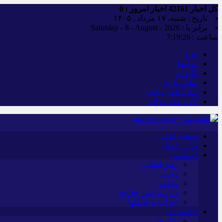
کل اخبار
42161
اخبار امروز :
0
تاریخ : شنبه, ۱۷ مرداد , ۱۴۰۵
برابر با : Saturday - 8 - August - 2026
ساعت :
7:19:27
خانه
پیوندها
تبلیغات
تماس با ما
شناسنامه سایت
آگهی های دولتی
صفحه اصلی
آخرین اخبار
*سیاسی
رهبر انقلاب
دولت
مجلس
وزارت امور خارجه
احزاب و تشکلها
*اقتصادی
بانک ها