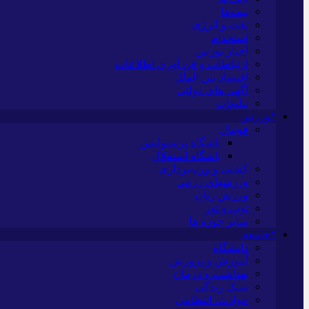
بیمه‌ها
نفت و انرژی
استخدام
اخبار بورس
ارتباطات و فن آوری اطلاعات
اقتصاد بین الملل
آگهی های دولتی
تبلیغات
*ورزش
فوتبال
باشگاه پرسپولیس
باشگاه استقلال
کشتی و وزنه‌برداری
ورزشهای رزمی
ورزش زنان
توپ و تور
سایر حوزه ها
*جامعه
دانشگاه
آموزش و پرورش
بهداشت و درمان
سبک زندگی
حوادث، انتظامی