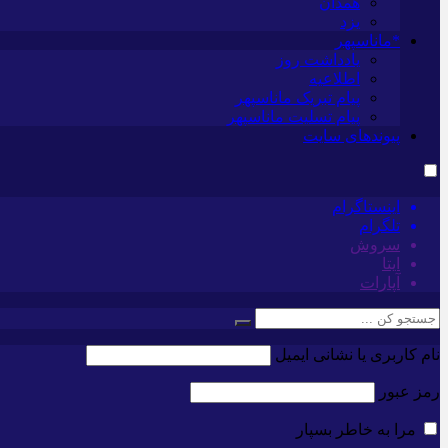
همدان
یزد
*ماناسپهر
یادداشت روز
اطلاعیه
پیام تبریک ماناسپهر
پیام تسلیت ماناسپهر
پیوندهای سایت
اینستاگرام
تلگرام
سروش
ایتا
آپارات
نام کاربری یا نشانی ایمیل
رمز عبور
مرا به خاطر بسپار