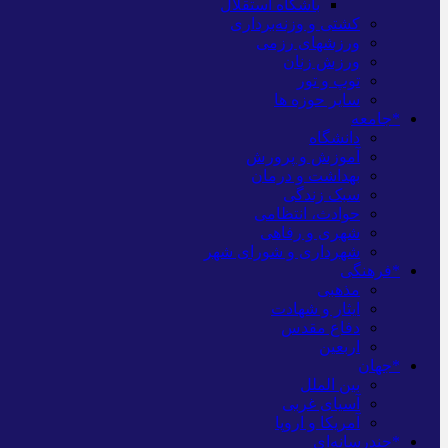
باشگاه استقلال
کشتی و وزنه‌برداری
ورزشهای رزمی
ورزش زنان
توپ و تور
سایر حوزه ها
*جامعه
دانشگاه
آموزش و پرورش
بهداشت و درمان
سبک زندگی
حوادث، انتظامی
شهری و رفاهی
شهرداری و شورای شهر
*فرهنگی
مذهبی
ایثار و شهادت
دفاع مقدس
اربعین
*جهان
بین الملل
آسیای غربی
آمریکا و اروپا
*چندرسانه‌ای