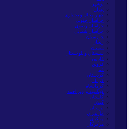
بوشهر
تهران
چهار محال و بختیاری
خراسان جنوبی
خراسان رضوی
خراسان شمالی
خوزستان
زنجان
سمنان
سیستان و بلوچستان
فارس
قزوین
قم
کردستان
کرمان
کرمانشاه
کهگلویه و بویر احمد
گلستان
گیلان
لرستان
مازندران
مرکزی
هرمزگان