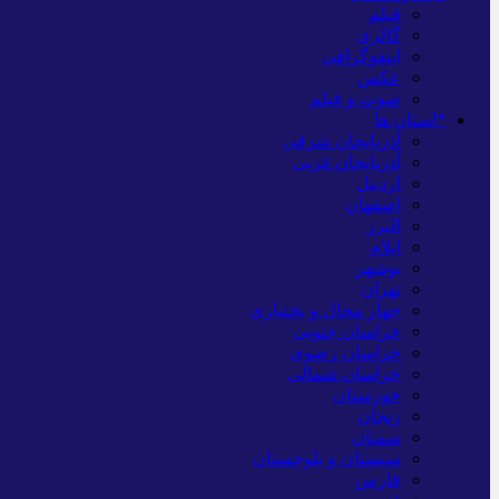
فیلم
گالری
اینفوگرافی
عکس
صوت و فیلم
*استان ها
آذربایجان شرقی
آذربایجان غربی
اردبیل
اصفهان
البرز
ایلام
بوشهر
تهران
چهار محال و بختیاری
خراسان جنوبی
خراسان رضوی
خراسان شمالی
خوزستان
زنجان
سمنان
سیستان و بلوچستان
فارس