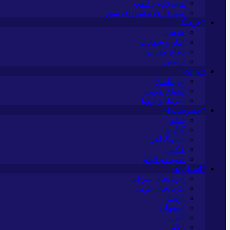
شهری و رفاهی
شهرداری و شورای شهر
*فرهنگی
مذهبی
ایثار و شهادت
دفاع مقدس
اربعین
*جهان
بین الملل
آسیای غربی
آمریکا و اروپا
*چندرسانه‌ای
فیلم
گالری
اینفوگرافی
عکس
صوت و فیلم
*استان ها
آذربایجان شرقی
آذربایجان غربی
اردبیل
اصفهان
البرز
ایلام