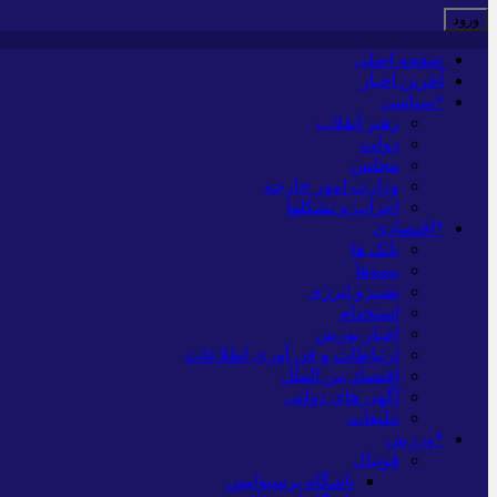
صفحه اصلی
آخرین اخبار
*سیاسی
رهبر انقلاب
دولت
مجلس
وزارت امور خارجه
احزاب و تشکلها
*اقتصادی
بانک ها
بیمه‌ها
نفت و انرژی
استخدام
اخبار بورس
ارتباطات و فن آوری اطلاعات
اقتصاد بین الملل
آگهی های دولتی
تبلیغات
*ورزش
فوتبال
باشگاه پرسپولیس