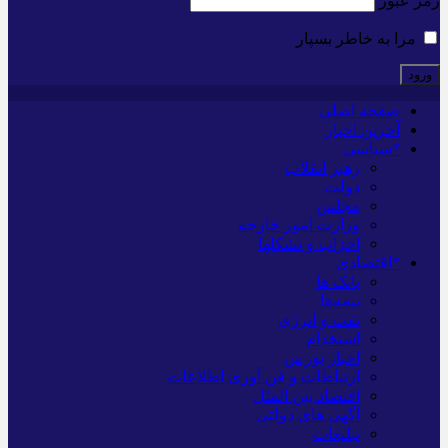
رمز عبور
مرا به خاطر بسپار
صفحه اصلی
آخرین اخبار
*سیاسی
رهبر انقلاب
دولت
مجلس
وزارت امور خارجه
احزاب و تشکلها
*اقتصادی
بانک ها
بیمه‌ها
نفت و انرژی
استخدام
اخبار بورس
ارتباطات و فن آوری اطلاعات
اقتصاد بین الملل
آگهی های دولتی
تبلیغات