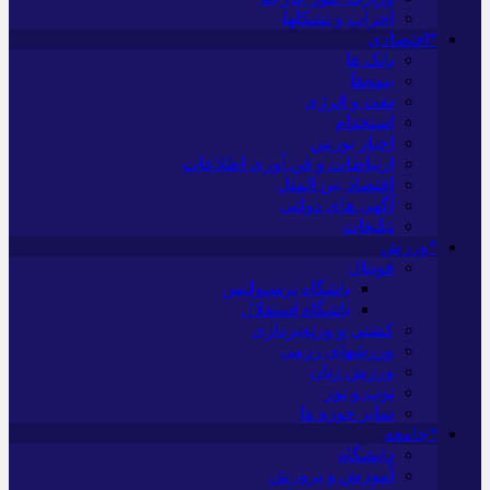
احزاب و تشکلها
*اقتصادی
بانک ها
بیمه‌ها
نفت و انرژی
استخدام
اخبار بورس
ارتباطات و فن آوری اطلاعات
اقتصاد بین الملل
آگهی های دولتی
تبلیغات
*ورزش
فوتبال
باشگاه پرسپولیس
باشگاه استقلال
کشتی و وزنه‌برداری
ورزشهای رزمی
ورزش زنان
توپ و تور
سایر حوزه ها
*جامعه
دانشگاه
آموزش و پرورش