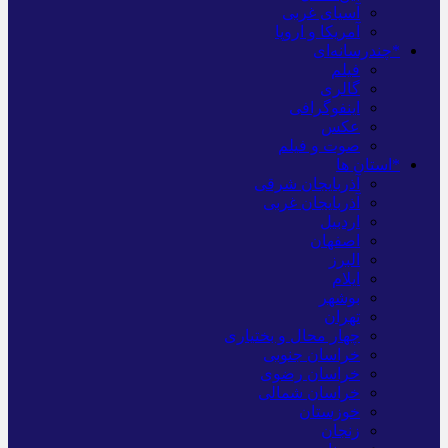
آسیای غربی
آمریکا و اروپا
*چندرسانه‌ای
فیلم
گالری
اینفوگرافی
عکس
صوت و فیلم
*استان ها
آذربایجان شرقی
آذربایجان غربی
اردبیل
اصفهان
البرز
ایلام
بوشهر
تهران
چهار محال و بختیاری
خراسان جنوبی
خراسان رضوی
خراسان شمالی
خوزستان
زنجان