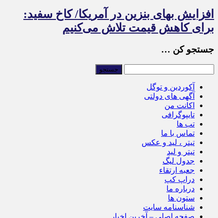
افزایش بهای بنزین در آمریکا/ کاخ سفید:
برای کاهش قیمت تلاش می‌کنیم
جستجو کن …
آکوردین و توگل
آگهی های دولتی
اکانت من
تایپوگرافی
تب ها
تماس با ما
تیتر ، لید و عکس
تیتر و لید
جدول لیگ
جعبه ارتقاء
دراپ کپ
درباره ما
ستون ها
شناسنامه سایت
صفحه اصلی – آخرین اخبار