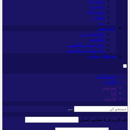
مازندران
مرکزی
هرمزگان
همدان
یزد
*ماناسپهر
یادداشت روز
اطلاعیه
پیام تبریک ماناسپهر
پیام تسلیت ماناسپهر
پیوندهای سایت
اینستاگرام
تلگرام
سروش
ایتا
آپارات
نام کاربری یا نشانی ایمیل