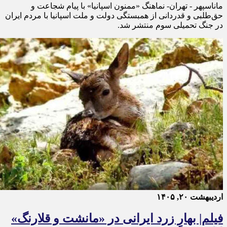
ماناسپهر - تهران- نماهنگ «ممنون اسپانیا» با پیام شجاعت و
حق‌طلبی و قدردانی از همبستگی دولت و ملت اسپانیا با مردم ایران
در جنگ تحمیلی سوم منتشر شد.
اردیبهشت ۲۰, ۱۴۰۵
فیلم| بهارِ زرد ایرانی در «مانشت و قلارنگ»