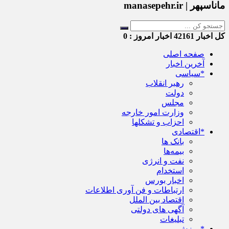
ماناسپهر | manasepehr.ir
کل اخبار
42161
اخبار امروز :
0
صفحه اصلی
آخرین اخبار
*سیاسی
رهبر انقلاب
دولت
مجلس
وزارت امور خارجه
احزاب و تشکلها
*اقتصادی
بانک ها
بیمه‌ها
نفت و انرژی
استخدام
اخبار بورس
ارتباطات و فن آوری اطلاعات
اقتصاد بین الملل
آگهی های دولتی
تبلیغات
*ورزش