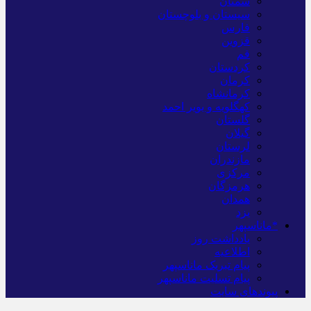
سمنان
سیستان و بلوچستان
فارس
قزوین
قم
کردستان
کرمان
کرمانشاه
کهگلویه و بویر احمد
گلستان
گیلان
لرستان
مازندران
مرکزی
هرمزگان
همدان
یزد
*ماناسپهر
یادداشت روز
اطلاعیه
پیام تبریک ماناسپهر
پیام تسلیت ماناسپهر
پیوندهای سایت