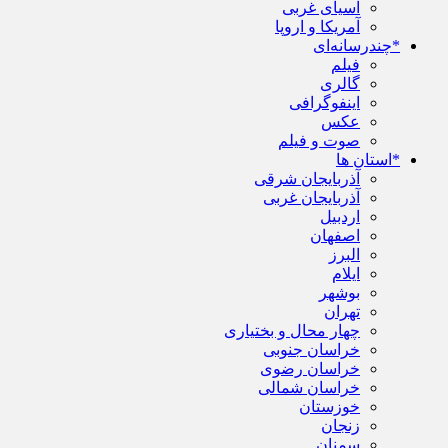
آسیای غربی
آمریکا و اروپا
*چندرسانه‌ای
فیلم
گالری
اینفوگرافی
عکس
صوت و فیلم
*استان ها
آذربایجان شرقی
آذربایجان غربی
اردبیل
اصفهان
البرز
ایلام
بوشهر
تهران
چهار محال و بختیاری
خراسان جنوبی
خراسان رضوی
خراسان شمالی
خوزستان
زنجان
سمنان