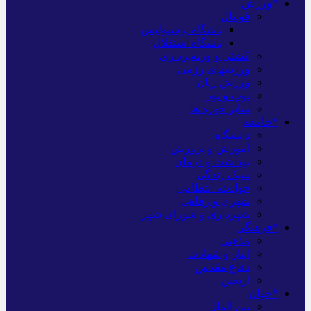
*ورزش
فوتبال
باشگاه پرسپولیس
باشگاه استقلال
کشتی و وزنه‌برداری
ورزشهای رزمی
ورزش زنان
توپ و تور
سایر حوزه ها
*جامعه
دانشگاه
آموزش و پرورش
بهداشت و درمان
سبک زندگی
حوادث، انتظامی
شهری و رفاهی
شهرداری و شورای شهر
*فرهنگی
مذهبی
ایثار و شهادت
دفاع مقدس
اربعین
*جهان
بین الملل