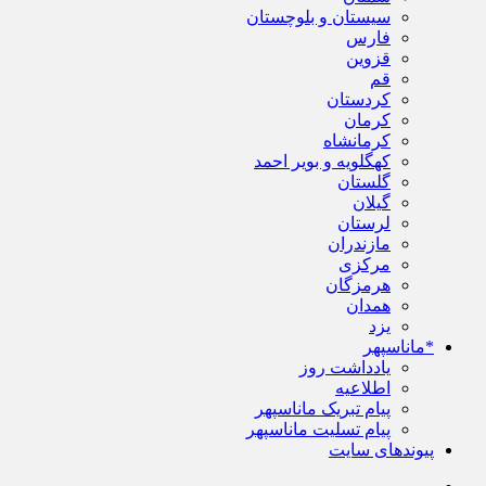
سیستان و بلوچستان
فارس
قزوین
قم
کردستان
کرمان
کرمانشاه
کهگلویه و بویر احمد
گلستان
گیلان
لرستان
مازندران
مرکزی
هرمزگان
همدان
یزد
*ماناسپهر
یادداشت روز
اطلاعیه
پیام تبریک ماناسپهر
پیام تسلیت ماناسپهر
پیوندهای سایت