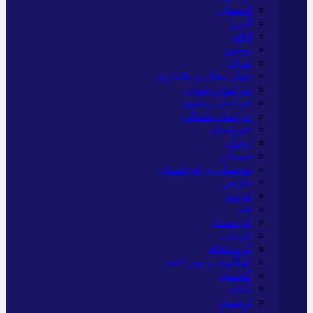
اصفهان
البرز
ایلام
بوشهر
تهران
چهار محال و بختیاری
خراسان جنوبی
خراسان رضوی
خراسان شمالی
خوزستان
زنجان
سمنان
سیستان و بلوچستان
فارس
قزوین
قم
کردستان
کرمان
کرمانشاه
کهگلویه و بویر احمد
گلستان
گیلان
لرستان