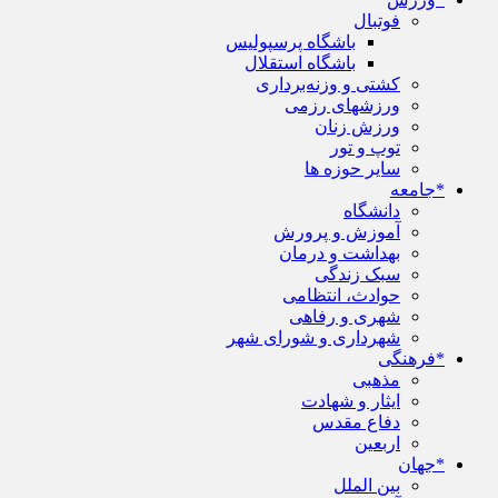
فوتبال
باشگاه پرسپولیس
باشگاه استقلال
کشتی و وزنه‌برداری
ورزشهای رزمی
ورزش زنان
توپ و تور
سایر حوزه ها
*جامعه
دانشگاه
آموزش و پرورش
بهداشت و درمان
سبک زندگی
حوادث، انتظامی
شهری و رفاهی
شهرداری و شورای شهر
*فرهنگی
مذهبی
ایثار و شهادت
دفاع مقدس
اربعین
*جهان
بین الملل