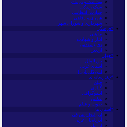
بهداشت و درمان
سبک زندگی
حوادث، انتظامی
شهری و رفاهی
شهرداری و شورای شهر
*فرهنگی
مذهبی
ایثار و شهادت
دفاع مقدس
اربعین
*جهان
بین الملل
آسیای غربی
آمریکا و اروپا
*چندرسانه‌ای
فیلم
گالری
اینفوگرافی
عکس
صوت و فیلم
*استان ها
آذربایجان شرقی
آذربایجان غربی
اردبیل