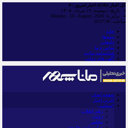
کل اخبار
42161
اخبار امروز :
0
تاریخ : دوشنبه, ۱۹ مرداد , ۱۴۰۵
برابر با : Monday - 10 - August - 2026
ساعت :
10:27:32
خانه
پیوندها
تبلیغات
تماس با ما
شناسنامه سایت
آگهی های دولتی
صفحه اصلی
آخرین اخبار
*سیاسی
رهبر انقلاب
دولت
مجلس
وزارت امور خارجه