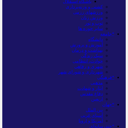
باشگاه استقلال
کشتی و وزنه‌برداری
ورزشهای رزمی
ورزش زنان
توپ و تور
سایر حوزه ها
*جامعه
دانشگاه
آموزش و پرورش
بهداشت و درمان
سبک زندگی
حوادث، انتظامی
شهری و رفاهی
شهرداری و شورای شهر
*فرهنگی
مذهبی
ایثار و شهادت
دفاع مقدس
اربعین
*جهان
بین الملل
آسیای غربی
آمریکا و اروپا
*چندرسانه‌ای