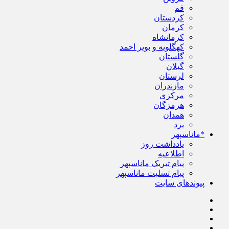
قم
کردستان
کرمان
کرمانشاه
کهگلویه و بویر احمد
گلستان
گیلان
لرستان
مازندران
مرکزی
هرمزگان
همدان
یزد
*ماناسپهر
یادداشت روز
اطلاعیه
پیام تبریک ماناسپهر
پیام تسلیت ماناسپهر
پیوندهای سایت