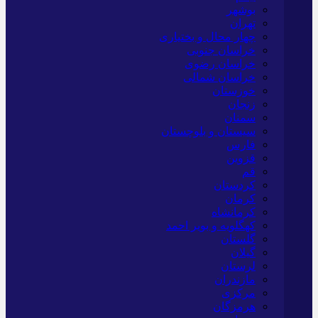
بوشهر
تهران
چهار محال و بختیاری
خراسان جنوبی
خراسان رضوی
خراسان شمالی
خوزستان
زنجان
سمنان
سیستان و بلوچستان
فارس
قزوین
قم
کردستان
کرمان
کرمانشاه
کهگلویه و بویر احمد
گلستان
گیلان
لرستان
مازندران
مرکزی
هرمزگان