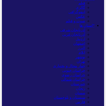
فیلم
گالری
اینفوگرافی
عکس
صوت و فیلم
*استان ها
آذربایجان شرقی
آذربایجان غربی
اردبیل
اصفهان
البرز
ایلام
بوشهر
تهران
چهار محال و بختیاری
خراسان جنوبی
خراسان رضوی
خراسان شمالی
خوزستان
زنجان
سمنان
سیستان و بلوچستان
فارس