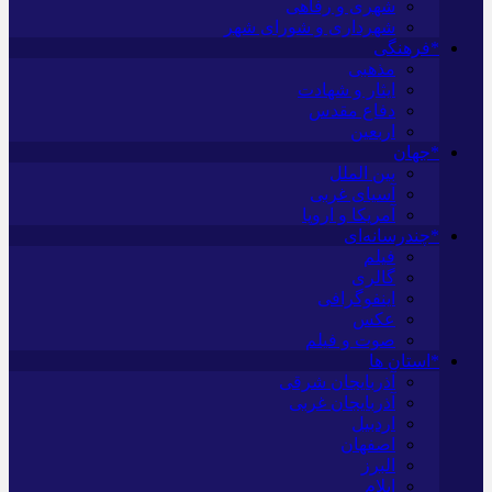
شهری و رفاهی
شهرداری و شورای شهر
*فرهنگی
مذهبی
ایثار و شهادت
دفاع مقدس
اربعین
*جهان
بین الملل
آسیای غربی
آمریکا و اروپا
*چندرسانه‌ای
فیلم
گالری
اینفوگرافی
عکس
صوت و فیلم
*استان ها
آذربایجان شرقی
آذربایجان غربی
اردبیل
اصفهان
البرز
ایلام