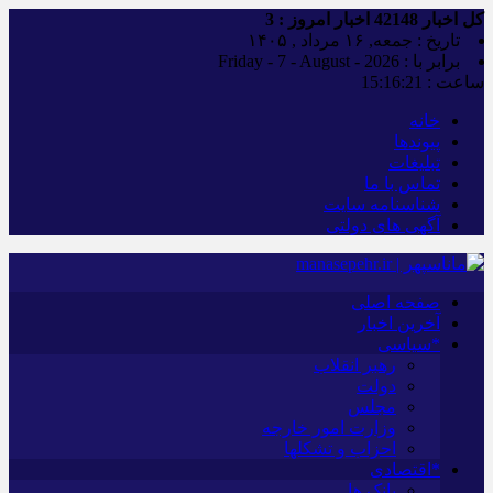
کل اخبار
42148
اخبار امروز :
3
تاریخ : جمعه, ۱۶ مرداد , ۱۴۰۵
برابر با : Friday - 7 - August - 2026
ساعت :
15:16:22
خانه
پیوندها
تبلیغات
تماس با ما
شناسنامه سایت
آگهی های دولتی
صفحه اصلی
آخرین اخبار
*سیاسی
رهبر انقلاب
دولت
مجلس
وزارت امور خارجه
احزاب و تشکلها
*اقتصادی
بانک ها