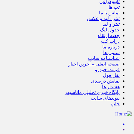
تایپوگرافی
تب ها
تماس با ما
تیتر ، لید و عکس
تیتر و لید
جدول لیگ
جعبه ارتقاء
دراپ کپ
درباره ما
ستون ها
شناسنامه سایت
صفحه اصلی – آخرین اخبار
قیمت خودرو
نقل قول
نمایش درصدی
هشدار ها
پایگاه خبری تحلیلی ماناسپهر
پیوندهای سایت
چاپ