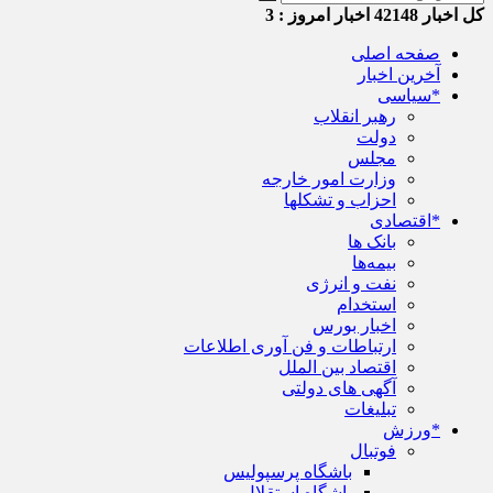
کل اخبار
42148
اخبار امروز :
3
صفحه اصلی
آخرین اخبار
*سیاسی
رهبر انقلاب
دولت
مجلس
وزارت امور خارجه
احزاب و تشکلها
*اقتصادی
بانک ها
بیمه‌ها
نفت و انرژی
استخدام
اخبار بورس
ارتباطات و فن آوری اطلاعات
اقتصاد بین الملل
آگهی های دولتی
تبلیغات
*ورزش
فوتبال
باشگاه پرسپولیس
باشگاه استقلال