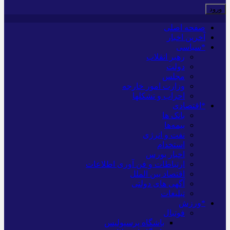
صفحه اصلی
آخرین اخبار
*سیاسی
رهبر انقلاب
دولت
مجلس
وزارت امور خارجه
احزاب و تشکلها
*اقتصادی
بانک ها
بیمه‌ها
نفت و انرژی
استخدام
اخبار بورس
ارتباطات و فن آوری اطلاعات
اقتصاد بین الملل
آگهی های دولتی
تبلیغات
*ورزش
فوتبال
باشگاه پرسپولیس