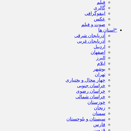
فیلم
گالری
اینفوگرافی
عکس
صوت و فیلم
*استان ها
آذربایجان شرقی
آذربایجان غربی
اردبیل
اصفهان
البرز
ایلام
بوشهر
تهران
چهار محال و بختیاری
خراسان جنوبی
خراسان رضوی
خراسان شمالی
خوزستان
زنجان
سمنان
سیستان و بلوچستان
فارس
قزوین