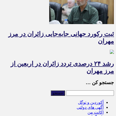
ثبت رکورد جهانی جابه‌جایی زائران در مرز
مهران
رشد ۲۴ درصدی تردد زائران در اربعین از
مرز مهران
جستجو کن …
آکوردین و توگل
آگهی های دولتی
اکانت من