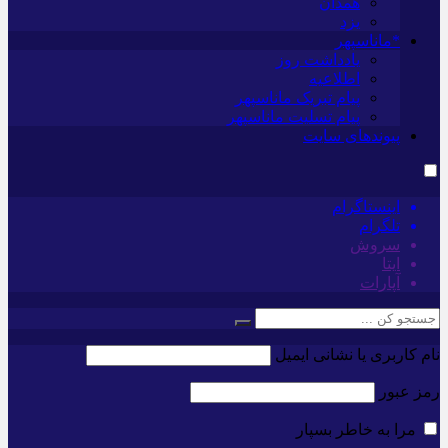
همدان
یزد
*ماناسپهر
یادداشت روز
اطلاعیه
پیام تبریک ماناسپهر
پیام تسلیت ماناسپهر
پیوندهای سایت
اینستاگرام
تلگرام
سروش
ایتا
آپارات
نام کاربری یا نشانی ایمیل
رمز عبور
مرا به خاطر بسپار