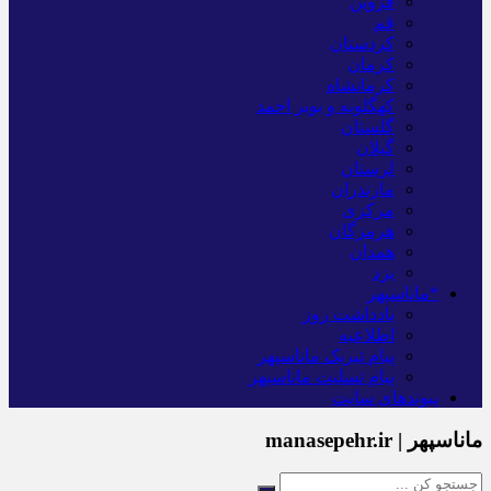
قزوین
قم
کردستان
کرمان
کرمانشاه
کهگلویه و بویر احمد
گلستان
گیلان
لرستان
مازندران
مرکزی
هرمزگان
همدان
یزد
*ماناسپهر
یادداشت روز
اطلاعیه
پیام تبریک ماناسپهر
پیام تسلیت ماناسپهر
پیوندهای سایت
ماناسپهر | manasepehr.ir