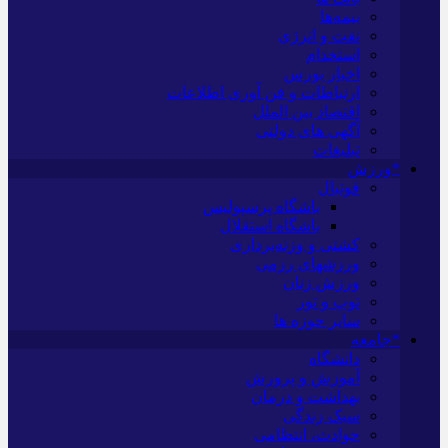
بیمه‌ها
نفت و انرژی
استخدام
اخبار بورس
ارتباطات و فن آوری اطلاعات
اقتصاد بین الملل
آگهی های دولتی
تبلیغات
*ورزش
فوتبال
باشگاه پرسپولیس
باشگاه استقلال
کشتی و وزنه‌برداری
ورزشهای رزمی
ورزش زنان
توپ و تور
سایر حوزه ها
*جامعه
دانشگاه
آموزش و پرورش
بهداشت و درمان
سبک زندگی
حوادث، انتظامی