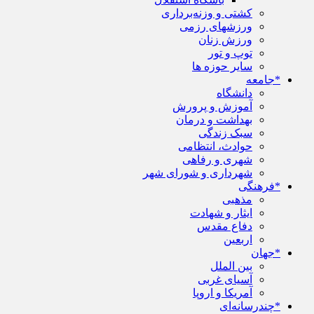
کشتی و وزنه‌برداری
ورزشهای رزمی
ورزش زنان
توپ و تور
سایر حوزه ها
*جامعه
دانشگاه
آموزش و پرورش
بهداشت و درمان
سبک زندگی
حوادث، انتظامی
شهری و رفاهی
شهرداری و شورای شهر
*فرهنگی
مذهبی
ایثار و شهادت
دفاع مقدس
اربعین
*جهان
بین الملل
آسیای غربی
آمریکا و اروپا
*چندرسانه‌ای