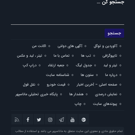
جستجو کن …
آکوردین و توگل
آگهی های دولتی
اکانت من
تایپوگرافی
تب ها
تماس با ما
تیتر ، لید و عکس
تیتر و لید
جدول لیگ
جعبه ارتقاء
دراپ کپ
درباره ما
ستون ها
شناسنامه سایت
صفحه اصلی – آخرین اخبار
قیمت خودرو
نقل قول
نمایش درصدی
هشدار ها
پایگاه خبری تحلیلی ماناسپهر
پیوندهای سایت
چاپ
تمام حقوق مادی و معنوی این سایت متعلق به ماناسپهر می باشد و استفاده از مطالب