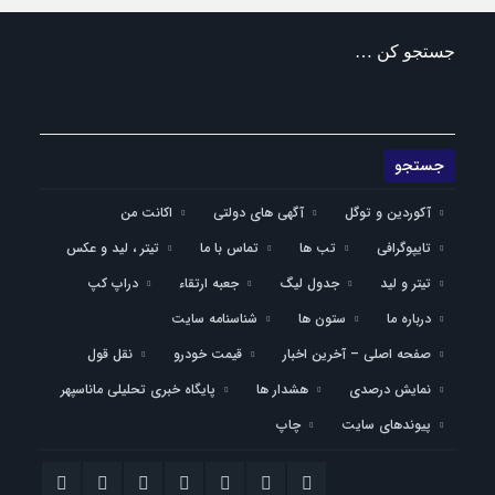
جستجو کن …
آکوردین و توگل
آگهی های دولتی
اکانت من
تایپوگرافی
تب ها
تماس با ما
تیتر ، لید و عکس
تیتر و لید
جدول لیگ
جعبه ارتقاء
دراپ کپ
درباره ما
ستون ها
شناسنامه سایت
صفحه اصلی – آخرین اخبار
قیمت خودرو
نقل قول
نمایش درصدی
هشدار ها
پایگاه خبری تحلیلی ماناسپهر
پیوندهای سایت
چاپ