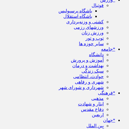
فوتبال
باشگاه پرسپولیس
باشگاه استقلال
کشتی و وزنه‌برداری
ورزشهای رزمی
ورزش زنان
توپ و تور
سایر حوزه ها
*جامعه
دانشگاه
آموزش و پرورش
بهداشت و درمان
سبک زندگی
حوادث، انتظامی
شهری و رفاهی
شهرداری و شورای شهر
*فرهنگی
مذهبی
ایثار و شهادت
دفاع مقدس
اربعین
*جهان
بین الملل