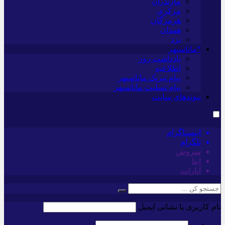
مازندران
مرکزی
هرمزگان
همدان
یزد
*ماناسپهر
یادداشت روز
اطلاعیه
پیام تبریک ماناسپهر
پیام تسلیت ماناسپهر
پیوندهای سایت
اینستاگرام
تلگرام
سروش
ایتا
آپارات
نام کاربری یا نشانی ایمیل