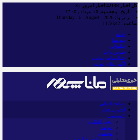
کل اخبار
42138
اخبار امروز :
3
تاریخ : پنجشنبه, ۱۵ مرداد , ۱۴۰۵
برابر با : Thursday - 6 - August - 2026
ساعت :
11:56:43
خانه
پیوندها
تبلیغات
تماس با ما
شناسنامه سایت
آگهی های دولتی
صفحه اصلی
آخرین اخبار
*سیاسی
رهبر انقلاب
دولت
مجلس
وزارت امور خارجه