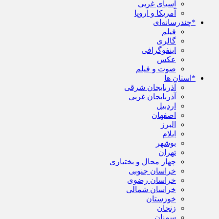
آسیای غربی
آمریکا و اروپا
*چندرسانه‌ای
فیلم
گالری
اینفوگرافی
عکس
صوت و فیلم
*استان ها
آذربایجان شرقی
آذربایجان غربی
اردبیل
اصفهان
البرز
ایلام
بوشهر
تهران
چهار محال و بختیاری
خراسان جنوبی
خراسان رضوی
خراسان شمالی
خوزستان
زنجان
سمنان