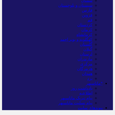
سمنان
سیستان و بلوچستان
فارس
قزوین
قم
کردستان
کرمان
کرمانشاه
کهگلویه و بویر احمد
گلستان
گیلان
لرستان
مازندران
مرکزی
هرمزگان
همدان
یزد
*ماناسپهر
یادداشت روز
اطلاعیه
پیام تبریک ماناسپهر
پیام تسلیت ماناسپهر
پیوندهای سایت