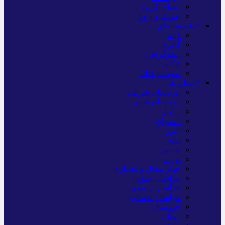
آسیای غربی
آمریکا و اروپا
*چندرسانه‌ای
فیلم
گالری
اینفوگرافی
عکس
صوت و فیلم
*استان ها
آذربایجان شرقی
آذربایجان غربی
اردبیل
اصفهان
البرز
ایلام
بوشهر
تهران
چهار محال و بختیاری
خراسان جنوبی
خراسان رضوی
خراسان شمالی
خوزستان
زنجان