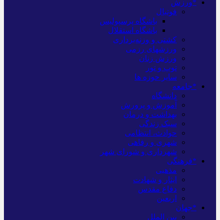
*ورزش
فوتبال
باشگاه پرسپولیس
باشگاه استقلال
کشتی و وزنه‌برداری
ورزشهای رزمی
ورزش زنان
توپ و تور
سایر حوزه ها
*جامعه
دانشگاه
آموزش و پرورش
بهداشت و درمان
سبک زندگی
حوادث، انتظامی
شهری و رفاهی
شهرداری و شورای شهر
*فرهنگی
مذهبی
ایثار و شهادت
دفاع مقدس
اربعین
*جهان
بین الملل