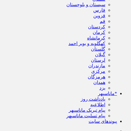
سیستان و بلوچستان
فارس
قزوین
قم
کردستان
کرمان
کرمانشاه
کهگلویه و بویر احمد
گلستان
گیلان
لرستان
مازندران
مرکزی
هرمزگان
همدان
یزد
*ماناسپهر
یادداشت روز
اطلاعیه
پیام تبریک ماناسپهر
پیام تسلیت ماناسپهر
پیوندهای سایت