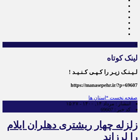
×
لینک کوتاه
لـیـنـک زیـر را کـپـی کـنـیـد !
https://manasepehr.ir/?p=69607
صفحه نخست
*استان ها
انتشار :
مرداد ۱۴, ۱۴۰۰ - ۱۵:۲۷
کد خبر :
69607
زلزله چهار ریشتری دهلران ایلام
را لرزاند