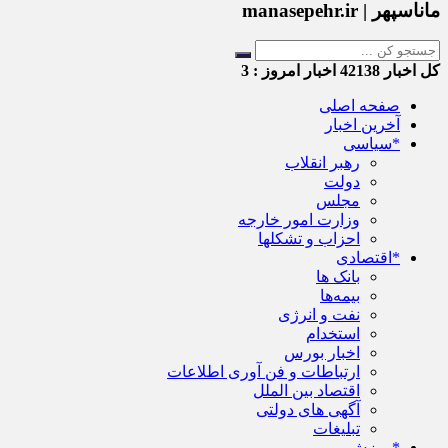
ماناسپهر | manasepehr.ir
کل اخبار
42138
اخبار امروز :
3
صفحه اصلی
آخرین اخبار
*سیاسی
رهبر انقلاب
دولت
مجلس
وزارت امور خارجه
احزاب و تشکلها
*اقتصادی
بانک ها
بیمه‌ها
نفت و انرژی
استخدام
اخبار بورس
ارتباطات و فن آوری اطلاعات
اقتصاد بین الملل
آگهی های دولتی
تبلیغات
*ورزش