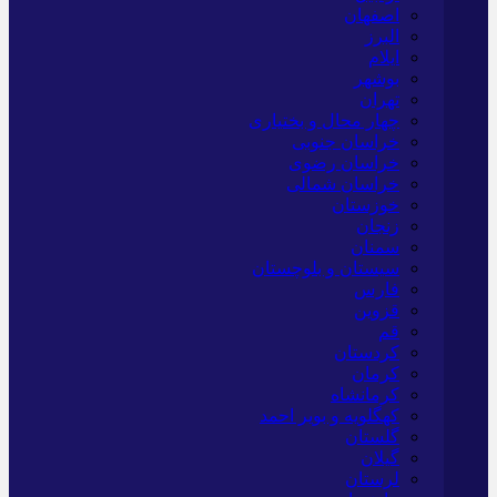
اصفهان
البرز
ایلام
بوشهر
تهران
چهار محال و بختیاری
خراسان جنوبی
خراسان رضوی
خراسان شمالی
خوزستان
زنجان
سمنان
سیستان و بلوچستان
فارس
قزوین
قم
کردستان
کرمان
کرمانشاه
کهگلویه و بویر احمد
گلستان
گیلان
لرستان