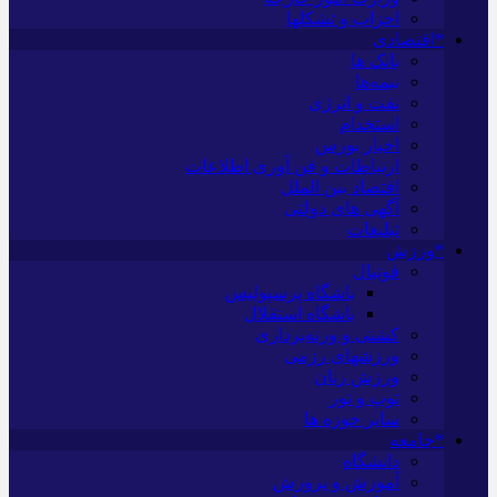
احزاب و تشکلها
*اقتصادی
بانک ها
بیمه‌ها
نفت و انرژی
استخدام
اخبار بورس
ارتباطات و فن آوری اطلاعات
اقتصاد بین الملل
آگهی های دولتی
تبلیغات
*ورزش
فوتبال
باشگاه پرسپولیس
باشگاه استقلال
کشتی و وزنه‌برداری
ورزشهای رزمی
ورزش زنان
توپ و تور
سایر حوزه ها
*جامعه
دانشگاه
آموزش و پرورش