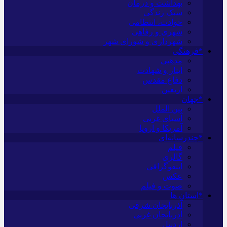
بهداشت و درمان
سبک زندگی
حوادث، انتظامی
شهری و رفاهی
شهرداری و شورای شهر
*فرهنگی
مذهبی
ایثار و شهادت
دفاع مقدس
اربعین
*جهان
بین الملل
آسیای غربی
آمریکا و اروپا
*چندرسانه‌ای
فیلم
گالری
اینفوگرافی
عکس
صوت و فیلم
*استان ها
آذربایجان شرقی
آذربایجان غربی
اردبیل