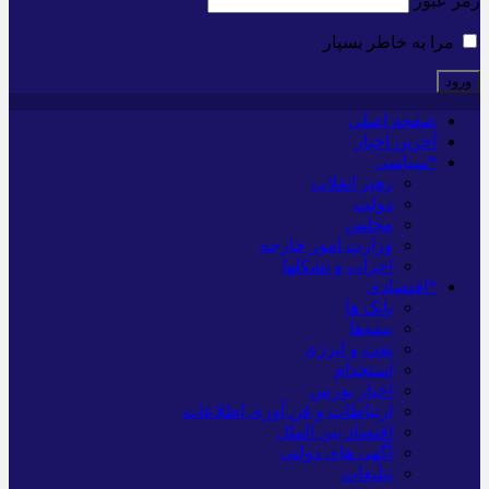
رمز عبور
مرا به خاطر بسپار
صفحه اصلی
آخرین اخبار
*سیاسی
رهبر انقلاب
دولت
مجلس
وزارت امور خارجه
احزاب و تشکلها
*اقتصادی
بانک ها
بیمه‌ها
نفت و انرژی
استخدام
اخبار بورس
ارتباطات و فن آوری اطلاعات
اقتصاد بین الملل
آگهی های دولتی
تبلیغات