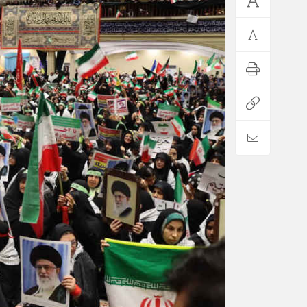
*فرهنگی
*جهان
مذهبی
بین الملل
ایثار و شهادت
آسیای غربی
دفاع مقدس
آمریکا و اروپا
اربعین