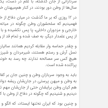
سردارانی از جان گذشته، با عَلَم در دست، ی
سال‌ها از وطن دور بودند، در کنار هم‌میهنان 
در 12 روزی که بر ما گذشت در میان دفاع ا
فهمیدیم که سلحشوران وطن چگونه در میانه 
خارجی و مزدوران داخلی، پا پس نکشیده و با و
از پس علمدار دیگر، به صف شده و تمام قد از و
و چقدر حماسه وار مقابله کردیم همانند سالیان
نسل آرش و رستم هستند، شیرمردان و شیرزنا
هیچ کس سر مصالحه ندارند چه رسد به خونخو
پراکنده شده است.
باید به وجود سربازان وطن و چنین جان بر کفان
به وطن و میهن پرستی در جان‌شان ریشه دوانده
هم کیان وطن برایشان حتی از جان‌شان مهم تر
دیدیم و شنیدیم که چگونه در دفاع از وطن با
و چنین بود که ایران نه‌تنها ایستاد، که الگو 