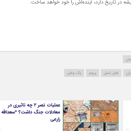
یشه در تاریخ دارد، آینده‌اش را خود خواهد ساخت.
یان
ان
هزار نسل
پرچم
یک وطن
عملیات نصر ۲ چه تاثیری در
معادلات جنگ داشت؟ *سعدالله
زارعی