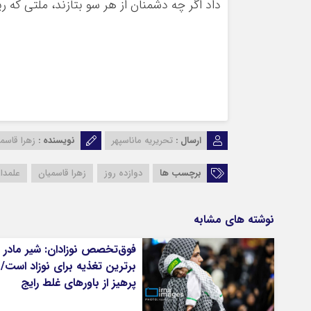
داد اگر چه دشمنان از هر سو بتازند، ملتی که ر
ارسال :
تحریریه ماناسپهر
نویسنده :
زهرا قاسم
برچسب ها
دوازده روز
زهرا قاسمیان
علمدار
نوشته های مشابه
فوق‌تخصص نوزادان: شیر مادر
برترین تغذیه برای نوزاد است/
پرهیز از باورهای غلط رایج