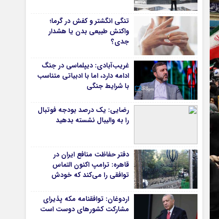
دانشگاه
تنگی انگشتر و کفش در گرما؛
آموزش و پرورش
واکنش طبیعی بدن یا هشدار
جدی؟
بهداشت و درمان
سبک زندگی
غریب‌آبادی: دیپلماسی در جنگ
حوادث، انتظامی
ادامه دارد، اما با ادبیاتی متناسب
با شرایط جنگی
شهری و رفاهی
شهرداری و شورای شهر
رضایی: یک درصد بودجه فوتبال
را به والیبال نشسته بدهید
*ماناسپهر
ی
یادداشت روز
دفتر حفاظت منافع ایران در
اطلاعیه
قاهره: ترامپ اکنون التماس
پیام تبریک ماناسپهر
توافقی را می‌کند که خودش
پیام تسلیت ماناسپهر
ویران کرد
اردوغان: توافقنامه مکه پذیرای
پیوندهای سایت
مشارکت کشورهای دوست است