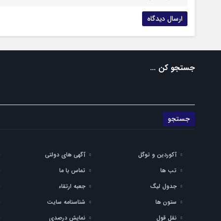
جستجو کن …
آکوردین و توگل
آگهی های دولتی
تب ها
تماس با ما
جدول لیگ
جعبه ارتقاء
ستون ها
شناسنامه سایت
نقل قول
نمایش درصدی