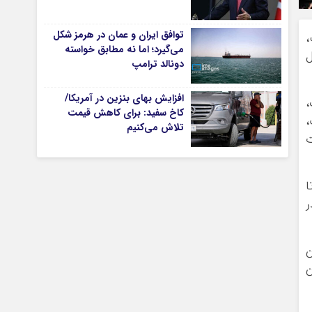
توافق ایران و عمان در هرمز شکل
،
می‌گیرد؛ اما نه مطابق خواسته
تیاری
ل
دونالد ترامپ
افزایش بهای بنزین در آمریکا/
،
کاخ سفید: برای کاهش قیمت
،
تلاش می‌کنیم
ت
ا
چستان
ر
ن
ن