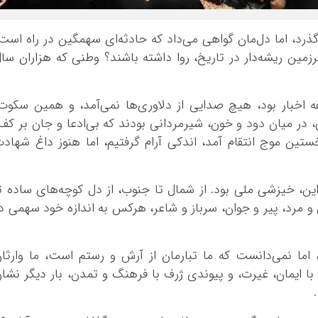
بوشهر
تهران
ذرد، اما دل‌مان گواهی می‌داد که حادثه‌ای سهمگین در راه است
چهار محال و بخ
ین ریشه‌دار در تاریخ، روا داشته باشند؟ وطنی که هزاران سا
خراسان جنوبی
خراسان رضوی
ه اخبار بود، هیچ صدایی از دلاوری‌ها نمی‌آمد، و همین سکوت
خراسان شمالی
ی، در میان دود و خون، شیرمردانی بودند که بی‌ادعا و جان بر کف
خوزستان
ین موج انتقام آمد، اندکی آرام گرفتیم، اما هنوز داغ شهاد
زنجان
سمنان
 این، خیزشی ملی بود. از شمال تا جنوب، از دل کوچه‌های ساده ت
سیستان و بلو
د، پیر و جوان، سرباز و شاعر، هرکس به اندازه خود سهمی د
فارس
قزوین
اما نمی‌دانست که ما تبارمان از آرش و رستم است، ما وارثا
قم
با ایمان، غیرت، و پیوندی ژرف با فرهنگ و تمدن، بار دیگر نشا
کردستان
کرمان