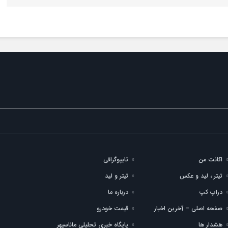
اکانت من
تایپوگرافی
تیتر ، لید و عکس
تیتر و لید
دراپ کپ
درباره ما
صفحه اصلی – آخرین اخبار
قیمت خودرو
هشدار ها
پایگاه خبری تحلیلی ماناسپهر