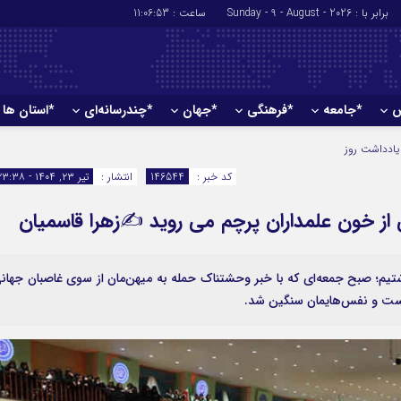
برابر با : Sunday - 9 - August - 2026
ساعت :
11:06:54
ش
*جامعه
*فرهنگی
*جهان
*چندرسانه‌ای
*استان ها
*سیاسی
*اقتصادی
یادداشت روز
رهبر انقلاب
بانک ها
کد خبر :
146544
انتشار :
تیر ۲۳, ۱۴۰۴ - ۲۳:۳۸
دولت
بیمه‌ها
 از خون علمداران پرچم می روید ✍️زهرا قاسمیان
مجلس
نفت و انرژی
وزارت امور خارجه
استخدام
احزاب و تشکلها
اخبار بورس
م؛ صبح جمعه‌ای که با خبر وحشتناک حمله به میهن‌مان از سوی غاصبان جهان
شست و نفس‌هایمان سنگین شد.
ارتباطات و فن 
اقتصاد بین المل
آگهی های دولت
تبلیغات