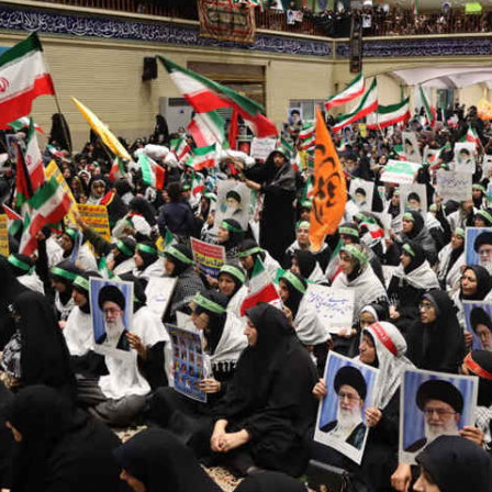
*چندرسانه‌ای
*استان ها
فیلم
آذربایجان شرق
گالری
آذربایجان غربی
اینفوگرافی
اردبیل
عکس
اصفهان
صوت و فیلم
البرز
ایلام