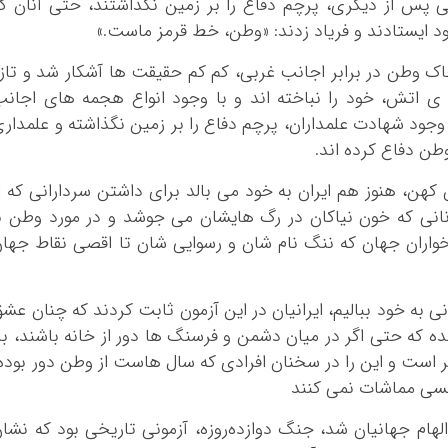
کرمانشاه
کی پس از دیگری، پرچم دفاع را بر زمین نگذاشتند، حتی آنان ک
خود ایستادند و فریاد زدند: «وطن، خط قرمز ماست.»
کهگلویه و بویر 
گلستان
ز خاک وطن در برابر اجانب غربی، کم کم حقیقت ها آشکار شد و تاز
گیلان
ی اتش، خود را نباخته اند و با وجود انواع هجمه های اجان
لرستان
جود شهادت علمداران، پرچم دفاع را بر زمین نگذاشته و علمدار
مازندران
طن دفاع کرده اند.
مرکزی
 کهن، هنوز هم ایران به خود می بالد برای داشتن سردارانی که ا
هرمزگان
نی که خون نیاکان در رگ هایشان می جوشد و در مورد وطن ب
همدان
اران جهان که ننگ نام شان و رسوایی شان تا اقصی نقاط جها
یزد
ی به خود ببالیم، ایرانیان در این آزمون ثابت کردند که چنان عش
 که حتی اگر در میان دشمن و فرسنگ ها دور از خانه باشند، با
 است و این را در سخنان افرادی که سال هاست از وطن دور بوده
 کسی مماشات نمی کنند
و الهام جهانیان شد، جنگ دوازده‌روزه، آزمونی تاریخی بود که نشا