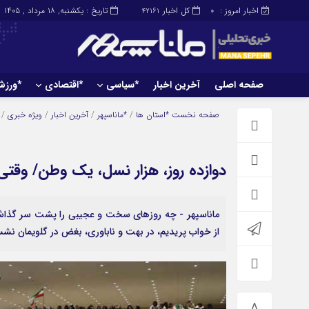
اخبار امروز :
کل اخبار
تاریخ : یکشنبه, ۱۸ مرداد , ۱۴۰۵
42161
0
صفحه اصلی
آخرین اخبار
*سیاسی
*اقتصادی
*ورز
صفحه اصلی
آخرین اخبار
صفحه نخست
*استان ها
/
*ماناسپهر
/
آخرین اخبار
/
ویژه خبری
/
دوازده روز، هزار نسل، یک وطن/ وقتی
ماناسپهر - چه روزهای سخت و عجیبی را پشت سر گذاشتی
از خواب پریدیم، در بهت و ناباوری، بغض در گلویمان ن