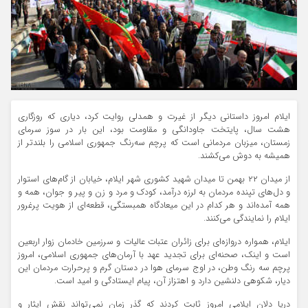
ایلام امروز داستانی دیگر از غیرت و همدلی روایت کرد، دیاری که روزگاری
هشت سال، پایتخت جاودانگی و مقاومت بود، این بار در سوز سرمای
زمستان، میزبان مردمانی است که پرچم سه‌رنگ جمهوری اسلامی را بلندتر از
همیشه به دوش می‌کشند.
از میدان ۲۲ بهمن تا میدان شهید کشوری شهر ایلام، خیابان از گام‌های استوار
و دل‌های تپنده مردمان به لرزه درآمد، کودک و مرد و زن و پیر و جوان، همه و
همه آمده‌اند و هر کدام در این میعادگاه همبستگی، قطعه‌ای از هویت پرغرور
ایلام را نمایندگی می‌کنند.
ایلام، همواره دروازه‌ای برای زائران عتبات عالیات و سرزمین خادمان زوار اربعین
است و اینک، صحنه‌ای برای تجدید عهد با آرمان‌های جمهوری اسلامی، امروز
پرچم سه رنگ وطن، در اوج سرمای هوا در دستان گرم و پرحرارت مردمان این
دیار، شکوهی دلنشین دارد و اهتزاز آن، پیام ایستادگی و امید است.
دریا دلان ایلامی امروز ثابت کردند که گذر زمان نمی‌تواند نقش ایثار و