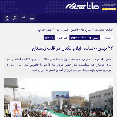
نام کاربری یا نشانی ایمیل
اینستاگرام
تلگرام
صفحه نخست
*استان ها
/
آخرین اخبار
/
ایلام
/
ویژه خبری
انتشار :
بهمن ۲۲, ۱۴۰۳ - ۱۰:۳۰
کد خبر :
140107
سروش
ایتا
۲۲ بهمن؛ حماسه ایلام یکدل در قلب زمستان
رمز عبور
آپارات
ایلام - امروز در ۲۲ بهمن و طلیعه چهل و ششمین سالگرد پیروزی انقلاب اسلامی، سوز
سرد زمستان هم نتوانست شور حضور مردم دیار آلامتو را خاموش کند، ایلام امروز در
مرا به خاطر بسپار
سرمای منفی چهار درجه، دوباره لبریز از گرمای عشق به ایران شد.