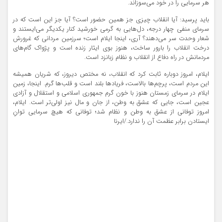
هر سرمایی را در خود می‌سوزاند.
باید پرسید: آیا انقلاب چیزی جز همین حضور است؟ آیا جز این است که در
سرمای منفی چهار درجه، دل‌هایی به گرمی خورشید کنار یکدیگر می‌ایستند و
شعار وحدت سر می‌دهند؟ آری، اینجا ایلام است؛ سرزمین مردانی که غرورش
درخت انقلاب را بارور ساخت، هنوز بوی ایثار زنده است و پژواک گام‌های
مردمانش در راه دفاع از انقلاب و نظام زبانزد است.
ایلام، امروز دوباره ثابت کرد که انقلاب، نه مختص دیروز، که شریان همیشه‌
این مردم است، پرچم‌ها بالاست، فریادها بلند است و قلب‌ها گرم. اینجا، زمین
ایلام در سرمای زمستان هنوز با خون گرم جمهوری اسلامی و استقلال و آزادی
عجین است‌، جایی که عشق به وطن، از جان و مال نیز اولی‌تر است. ایلام،
امروز توفانی از عشق به وطن و نظام شد؛ توفانی که هیچ سرمایی توانِ
ایستادن برابر عظمت آن را ندارد./ایرنا