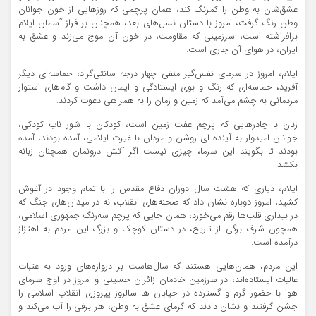
عشق‌شان به وطن را کمرنگ کند، همان پرچمی که روزهایی از خونِ جوانان
وطن رنگ گرفت، امروز با دستان نسل‌های بعد، همچنان بر فراز آسمان ایلام
برافراشته است، سرزمینی که مقاومت، در خون آن موج می‌زند و عشق به
ایران، در هوای آن جاری است.
ایلام، امروز در سرمای نفس‌گیر منفی چهار درجه سانتی‌گراد، حماسه‌ای دیگر
آفرید، حماسه‌ای که رنگ و بوی ایستادگی و ایمان داشت و گام‌های استوار
مردمانی به چشم می‌آمد که زمین و زمان را به همراهی دعوت کردند.
زنان با چادرهایی که پرچم عفت زمین است، کودکان با شور ناب کودکی،
جوانان امیدوار به آینده ای روشن و مردان با غیرت ایلامی، آمده بودند، آمده
بودند تا بگویند این سرما، چیزی نیست اگر آتش درونمان همچنان زبانه
بکشد.
ایلام، دیاری که هشت سال دوران دفاع مقدس را با تمام وجود در آغوش
کشید، امروز دوباره نشان داد که صحنه‌های انقلاب، نه در میدان‌های جنگ که
در بیداری قلب‌ها رقم می‌خورد، همان جایی که پرچم سه‌رنگ جمهوری اسلامی،
همچون شرف برگی از تاریخ، در دستان کوچک و بزرگ این مردم به اهتزاز
درآمده است.
این مردم، همان‌هایی هستند که سال‌هاست بر دروازه‌های ورود به عتبات
عالیات ایستاده‌اند، در سرزمین خادمان زائران حسینی و امروز در اوج سرمای
هوا با حضور گرم و گسترده در خیابان ها سالروز پیروزی انقلاب اسلامی را
جشن گرفتند و نشان دادند که گرمای عشق به وطن، هر برفی را آب می‌کند و