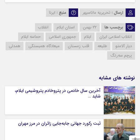
ارسال :
تحریریه ماناسپهر
منبع :
ایرنا
برچسب ها
22 بهمن
استان ایلام
انقلاب
انقلاب اسلامی ایران
ایلام
جمهوری اسلامی
حماسه ایلام
دیار آلامتو
طلیعه
قلب زمستان
میعادگاه همبستگی
همدلی
پرچم سه‌رنگ
نوشته های مشابه
آخرین سال خادمی در پتروخادم پتروشیمی ایلام،
شاید …
ثبت رکورد جهانی جابه‌جایی زائران در مرز مهران