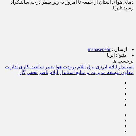
دمای هوای استان از جمعه تا امروز به زیر صفر درجه سانتیگراد
رسید./ایرنا
ارسال :
manasepehr
منبع :
ایرنا
برچسب ها
استاندار ایلام
انرژی برق
ایلام
برودت هوا
تغییر ساعت کاری ادارات
معاون توسعه مدیریت و منابع استاندار ایلام
ناصر نجفی
گاز