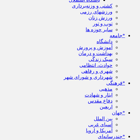
کشتی و وزنه‌برداری
ورزشهای رزمی
ورزش زنان
توپ و تور
سایر حوزه ها
*جامعه
دانشگاه
آموزش و پرورش
بهداشت و درمان
سبک زندگی
حوادث، انتظامی
شهری و رفاهی
شهرداری و شورای شهر
*فرهنگی
مذهبی
ایثار و شهادت
دفاع مقدس
اربعین
*جهان
بین الملل
آسیای غربی
آمریکا و اروپا
*چندرسانه‌ای