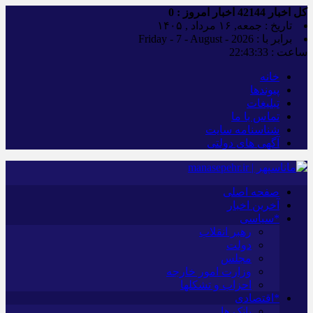
کل اخبار
42144
اخبار امروز :
0
تاریخ : جمعه, ۱۶ مرداد , ۱۴۰۵
برابر با : Friday - 7 - August - 2026
ساعت :
22:43:34
خانه
پیوندها
تبلیغات
تماس با ما
شناسنامه سایت
آگهی های دولتی
صفحه اصلی
آخرین اخبار
*سیاسی
رهبر انقلاب
دولت
مجلس
وزارت امور خارجه
احزاب و تشکلها
*اقتصادی
بانک ها