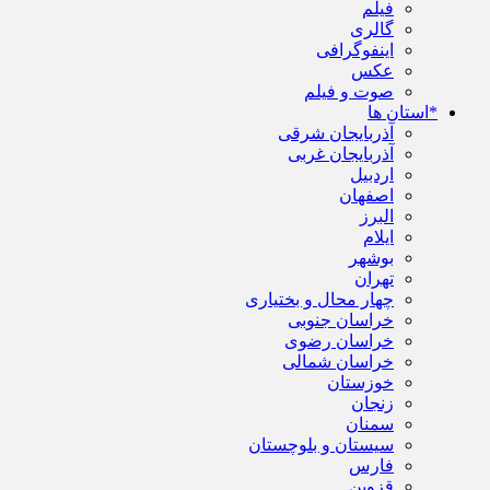
فیلم
گالری
اینفوگرافی
عکس
صوت و فیلم
*استان ها
آذربایجان شرقی
آذربایجان غربی
اردبیل
اصفهان
البرز
ایلام
بوشهر
تهران
چهار محال و بختیاری
خراسان جنوبی
خراسان رضوی
خراسان شمالی
خوزستان
زنجان
سمنان
سیستان و بلوچستان
فارس
قزوین