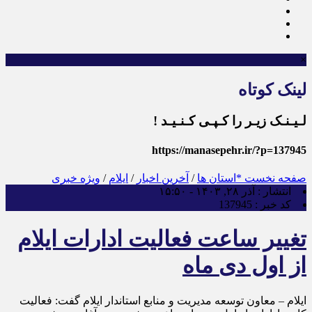
×
لینک کوتاه
لـیـنـک زیـر را کـپـی کـنـیـد !
https://manasepehr.ir/?p=137945
صفحه نخست
*استان ها
/
آخرین اخبار
/
ایلام
/
ویژه خبری
انتشار :
آذر ۲۸, ۱۴۰۳ - ۱۵:۵۰
کد خبر :
137945
تغییر ساعت فعالیت ادارات ایلام
از اول دی ماه
ایلام – معاون توسعه مدیریت و منابع استاندار ایلام گفت: فعالیت