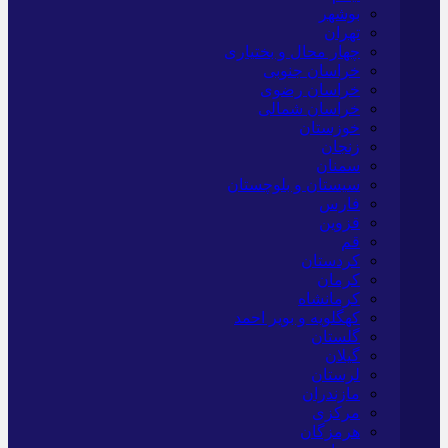
بوشهر
تهران
چهار محال و بختیاری
خراسان جنوبی
خراسان رضوی
خراسان شمالی
خوزستان
زنجان
سمنان
سیستان و بلوچستان
فارس
قزوین
قم
کردستان
کرمان
کرمانشاه
کهگلویه و بویر احمد
گلستان
گیلان
لرستان
مازندران
مرکزی
هرمزگان