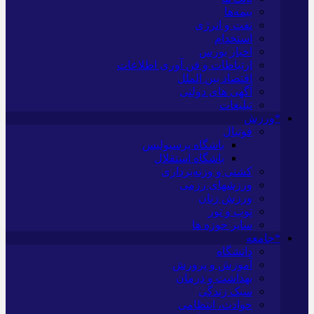
بیمه‌ها
نفت و انرژی
استخدام
اخبار بورس
ارتباطات و فن آوری اطلاعات
اقتصاد بین الملل
آگهی های دولتی
تبلیغات
*ورزش
فوتبال
باشگاه پرسپولیس
باشگاه استقلال
کشتی و وزنه‌برداری
ورزشهای رزمی
ورزش زنان
توپ و تور
سایر حوزه ها
*جامعه
دانشگاه
آموزش و پرورش
بهداشت و درمان
سبک زندگی
حوادث، انتظامی