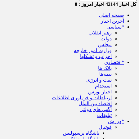
کل اخبار
42144
اخبار امروز :
0
صفحه اصلی
آخرین اخبار
*سیاسی
رهبر انقلاب
دولت
مجلس
وزارت امور خارجه
احزاب و تشکلها
*اقتصادی
بانک ها
بیمه‌ها
نفت و انرژی
استخدام
اخبار بورس
ارتباطات و فن آوری اطلاعات
اقتصاد بین الملل
آگهی های دولتی
تبلیغات
*ورزش
فوتبال
باشگاه پرسپولیس
باشگاه استقلال