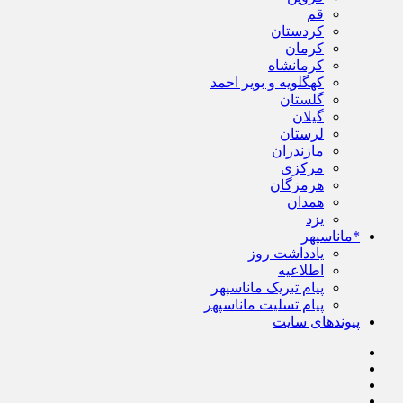
قم
کردستان
کرمان
کرمانشاه
کهگلویه و بویر احمد
گلستان
گیلان
لرستان
مازندران
مرکزی
هرمزگان
همدان
یزد
*ماناسپهر
یادداشت روز
اطلاعیه
پیام تبریک ماناسپهر
پیام تسلیت ماناسپهر
پیوندهای سایت