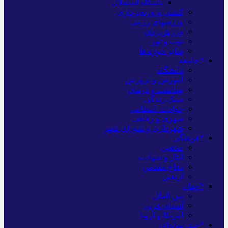
باشگاه استقلال
کشتی و وزنه‌برداری
ورزشهای رزمی
ورزش زنان
توپ و تور
سایر حوزه ها
*جامعه
دانشگاه
آموزش و پرورش
بهداشت و درمان
سبک زندگی
حوادث، انتظامی
شهری و رفاهی
شهرداری و شورای شهر
*فرهنگی
مذهبی
ایثار و شهادت
دفاع مقدس
اربعین
*جهان
بین الملل
آسیای غربی
آمریکا و اروپا
*چندرسانه‌ای