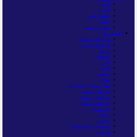
فیلم
گالری
اینفوگرافی
عکس
صوت و فیلم
*استان ها
آذربایجان شرقی
آذربایجان غربی
اردبیل
اصفهان
البرز
ایلام
بوشهر
تهران
چهار محال و بختیاری
خراسان جنوبی
خراسان رضوی
خراسان شمالی
خوزستان
زنجان
سمنان
سیستان و بلوچستان
فارس