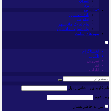
همدان
یزد
*ماناسپهر
یادداشت روز
اطلاعیه
پیام تبریک ماناسپهر
پیام تسلیت ماناسپهر
پیوندهای سایت
اینستاگرام
تلگرام
سروش
ایتا
آپارات
نام کاربری یا نشانی ایمیل
رمز عبور
مرا به خاطر بسپار