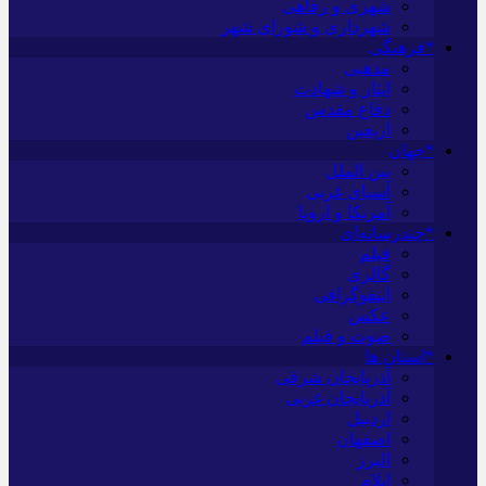
شهری و رفاهی
شهرداری و شورای شهر
*فرهنگی
مذهبی
ایثار و شهادت
دفاع مقدس
اربعین
*جهان
بین الملل
آسیای غربی
آمریکا و اروپا
*چندرسانه‌ای
فیلم
گالری
اینفوگرافی
عکس
صوت و فیلم
*استان ها
آذربایجان شرقی
آذربایجان غربی
اردبیل
اصفهان
البرز
ایلام