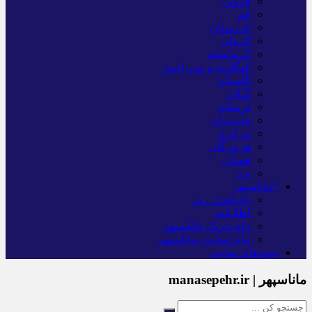
قزوین
قم
کردستان
کرمان
کرمانشاه
کهگلویه و بویر احمد
گلستان
گیلان
لرستان
مازندران
مرکزی
هرمزگان
همدان
یزد
*ماناسپهر
یادداشت روز
اطلاعیه
پیام تبریک ماناسپهر
پیام تسلیت ماناسپهر
پیوندهای سایت
ماناسپهر | manasepehr.ir