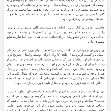
خبرنگاران، بیان کرد: گلف یک رشته خانوادگی است که باید توجه بیشتری به
توسعه آن شود و در زمینه زیرساخت‌ها با توجه محدودیت‌هایی که وجود دارد
باید حمایت بیشتری را در وزارت ورزش انجام بدهیم. تنها مجموعه بزرگ
گلف کشور در تهران و مجموعه انقلاب قرار دارد که باید شرایط جهت
استفاده بیشتر از آن فراهم شود.
هاشمی افزود: در کنار این با راه‌اندازی رشته مینی‌گلف می‌توان این ورزش
را بیشتر به جمع خانواده‌ها برد. در خیلی از کشورها در پشت بام زمین
احداث کرده‌اند، در کشورمان نیز اقداماتی انجام شده است اما نیاز به تبلیغ
بیشتری دارد.
وزیر ورزش و جوانان در ادامه درباره درخشش بانوان ورزشکار در بازی‌های
آسیایی و کسب اولین مدال طلای کاروان ایران توسط والیبال، تصریح کرد:
در حوزه بانوان اتفاقات مبارک و خیلی خوبی افتاده است و در برخی از
رشته‌ها برای اولین بار مدال گرفتیم و این نشان‌دهنده توسعه ورزش بانوان
و وجود استعدادهای خوب است که باید توجه بیشتری به آن شود. از والیبال
هم با توجه به قهرمانی در دو دوره گذشته توقع می‌رفت که مدال بگیرد، این
طلا جبران نتیجه والیبال در مسابقات قهرمانی آسیا در ارومیه بود که همه
انتظار داشتند تیم قهرمان شود و بچه‌ها از نایب قهرمانی ناراحت بودند.
وی در ادامه درباره نشست امروز با اساتید و دانشجویان، اظهار داشت:
یکی از قطب‌های علمی ورزش، دانشکده‌ها و گروه‌های تربیت‌بدنی است.
جلسه ۴ ساعته و دو طرفه خوبی بود. قرار شد تا به دنبال مدلی باشیم که
ارتباط جامعه علمی با ورزش بیشتر شود و از این ظرفیت بخش علمی
کشور بیشتر استفاده کنیم. علاوه بر این ما ۵ میلیون دانش‌آموز داریم که در