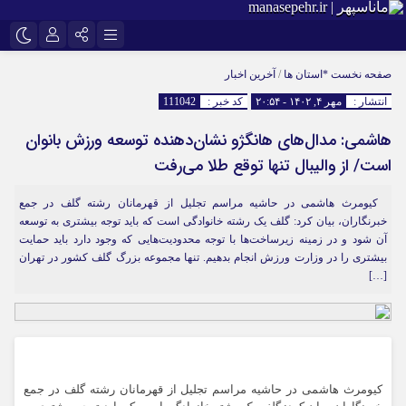
اینستاگرام
نام کاربری یا نشانی ایمیل
تلگرام
صفحه نخست
*استان ها
/
آخرین اخبار
انتشار :
مهر ۴, ۱۴۰۲ - ۲۰:۵۴
کد خبر :
111042
سروش
ایتا
هاشمی: مدال‌های هانگژو نشان‌دهنده توسعه ورزش بانوان
رمز عبور
آپارات
است/ از والیبال تنها توقع طلا می‌رفت
کیومرث هاشمی در حاشیه مراسم تجلیل از قهرمانان رشته گلف در جمع
مرا به خاطر بسپار
خبرنگاران، بیان کرد: گلف یک رشته خانوادگی است که باید توجه بیشتری به توسعه
آن شود و در زمینه زیرساخت‌ها با توجه محدودیت‌هایی که وجود دارد باید حمایت
بیشتری را در وزارت ورزش انجام بدهیم. تنها مجموعه بزرگ گلف کشور در تهران
[…]
کیومرث هاشمی در حاشیه مراسم تجلیل از قهرمانان رشته گلف در جمع