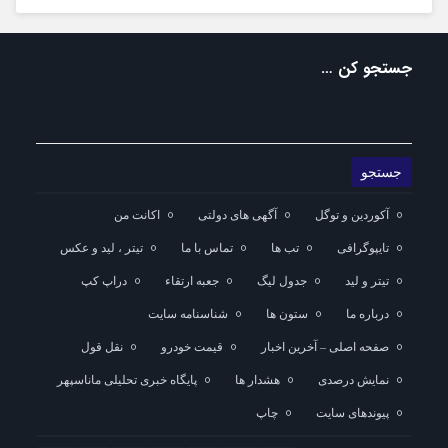
جستجو کن …
آکوردین و توگل
آگهی های دولتی
اکانت من
تایپوگرافی
تب ها
تماس با ما
تیتر ، لید و عکس
تیتر و لید
جدول لیگ
جعبه ارتقاء
دراپ کپ
درباره ما
ستون ها
شناسنامه سایت
صفحه اصلی – آخرین اخبار
قیمت خودرو
نقل قول
نمایش درصدی
هشدار ها
پایگاه خبری تحلیلی ماناسپهر
پیوندهای سایت
چاپ