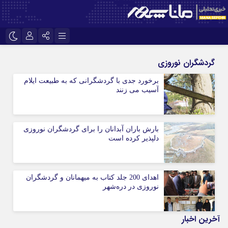
نام کاربری یا نشانی ایمیل
اینستاگرام
تلگرام
گردشگران نوروزی
سروش
ایتا
برخورد جدی با گردشگرانی که به طبیعت ایلام
آسیب می زنند
رمز عبور
آپارات
بارش باران آبدانان را برای گردشگران نوروزی
مرا به خاطر بسپار
دلپذیر کرده است
اهدای 200 جلد کتاب به میهمانان و گردشگران
نوروزی در دره‌شهر
آخرین اخبار