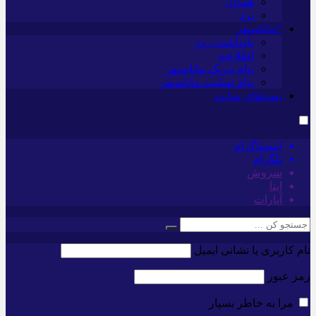
همدان
یزد
*ماناسپهر
یادداشت روز
اطلاعیه
پیام تبریک ماناسپهر
پیام تسلیت ماناسپهر
پیوندهای سایت
اینستاگرام
تلگرام
سروش
ایتا
آپارات
نام کاربری یا نشانی ایمیل
رمز عبور
مرا به خاطر بسپار