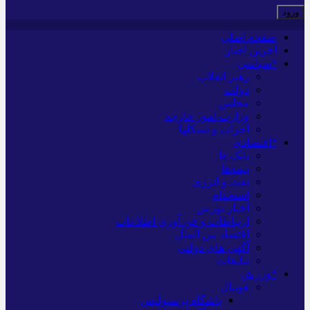
صفحه اصلی
آخرین اخبار
*سیاسی
رهبر انقلاب
دولت
مجلس
وزارت امور خارجه
احزاب و تشکلها
*اقتصادی
بانک ها
بیمه‌ها
نفت و انرژی
استخدام
اخبار بورس
ارتباطات و فن آوری اطلاعات
اقتصاد بین الملل
آگهی های دولتی
تبلیغات
*ورزش
فوتبال
باشگاه پرسپولیس