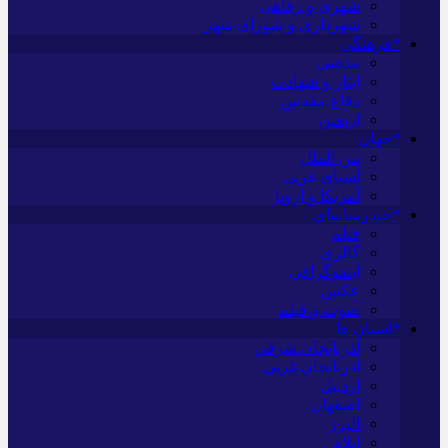
شهری و رفاهی
شهرداری و شورای شهر
*فرهنگی
مذهبی
ایثار و شهادت
دفاع مقدس
اربعین
*جهان
بین الملل
آسیای غربی
آمریکا و اروپا
*چندرسانه‌ای
فیلم
گالری
اینفوگرافی
عکس
صوت و فیلم
*استان ها
آذربایجان شرقی
آذربایجان غربی
اردبیل
اصفهان
البرز
ایلام