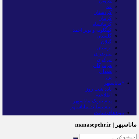
قزوین
قم
کردستان
کرمان
کرمانشاه
کهگلویه و بویر احمد
گلستان
گیلان
لرستان
مازندران
مرکزی
هرمزگان
همدان
یزد
*ماناسپهر
یادداشت روز
اطلاعیه
پیام تبریک ماناسپهر
پیام تسلیت ماناسپهر
پیوندهای سایت
ماناسپهر | manasepehr.ir