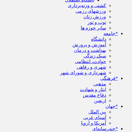
کشتی و وزنه‌برداری
ورزشهای رزمی
ورزش زنان
توپ و تور
سایر حوزه ها
*جامعه
دانشگاه
آموزش و پرورش
بهداشت و درمان
سبک زندگی
حوادث، انتظامی
شهری و رفاهی
شهرداری و شورای شهر
*فرهنگی
مذهبی
ایثار و شهادت
دفاع مقدس
اربعین
*جهان
بین الملل
آسیای غربی
آمریکا و اروپا
*چندرسانه‌ای