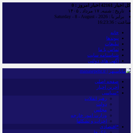
کل اخبار
42161
اخبار امروز :
0
تاریخ : شنبه, ۱۷ مرداد , ۱۴۰۵
برابر با : Saturday - 8 - August - 2026
ساعت :
16:23:37
خانه
پیوندها
تبلیغات
تماس با ما
شناسنامه سایت
آگهی های دولتی
صفحه اصلی
آخرین اخبار
*سیاسی
رهبر انقلاب
دولت
مجلس
وزارت امور خارجه
احزاب و تشکلها
*اقتصادی
بانک ها