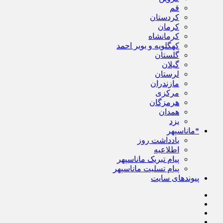
قم
کردستان
کرمان
کرمانشاه
کهگلویه و بویر احمد
گلستان
گیلان
لرستان
مازندران
مرکزی
هرمزگان
همدان
یزد
*ماناسپهر
یادداشت روز
اطلاعیه
پیام تبریک ماناسپهر
پیام تسلیت ماناسپهر
پیوندهای سایت