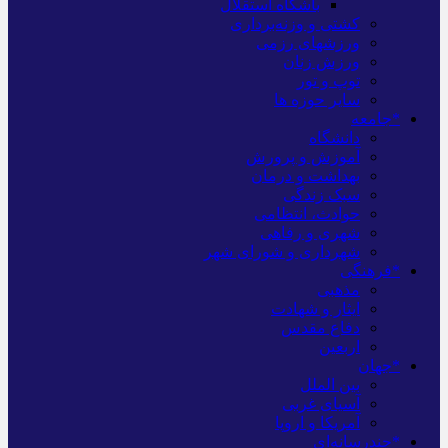
باشگاه استقلال
کشتی و وزنه‌برداری
ورزشهای رزمی
ورزش زنان
توپ و تور
سایر حوزه ها
*جامعه
دانشگاه
آموزش و پرورش
بهداشت و درمان
سبک زندگی
حوادث، انتظامی
شهری و رفاهی
شهرداری و شورای شهر
*فرهنگی
مذهبی
ایثار و شهادت
دفاع مقدس
اربعین
*جهان
بین الملل
آسیای غربی
آمریکا و اروپا
*چندرسانه‌ای