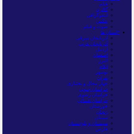
فیلم
گالری
اینفوگرافی
عکس
صوت و فیلم
*استان ها
آذربایجان شرقی
آذربایجان غربی
اردبیل
اصفهان
البرز
ایلام
بوشهر
تهران
چهار محال و بختیاری
خراسان جنوبی
خراسان رضوی
خراسان شمالی
خوزستان
زنجان
سمنان
سیستان و بلوچستان
فارس