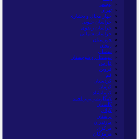
بوشهر
تهران
چهار محال و بختیاری
خراسان جنوبی
خراسان رضوی
خراسان شمالی
خوزستان
زنجان
سمنان
سیستان و بلوچستان
فارس
قزوین
قم
کردستان
کرمان
کرمانشاه
کهگلویه و بویر احمد
گلستان
گیلان
لرستان
مازندران
مرکزی
هرمزگان