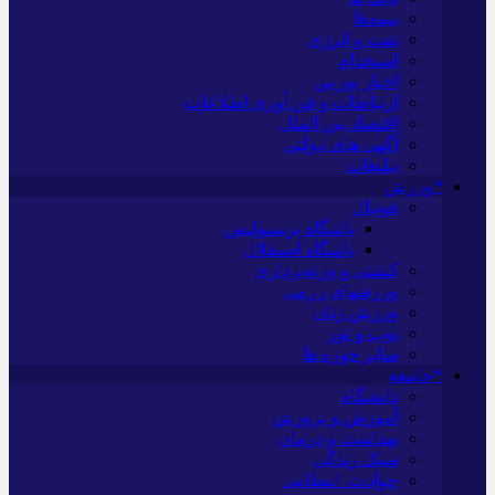
بیمه‌ها
نفت و انرژی
استخدام
اخبار بورس
ارتباطات و فن آوری اطلاعات
اقتصاد بین الملل
آگهی های دولتی
تبلیغات
*ورزش
فوتبال
باشگاه پرسپولیس
باشگاه استقلال
کشتی و وزنه‌برداری
ورزشهای رزمی
ورزش زنان
توپ و تور
سایر حوزه ها
*جامعه
دانشگاه
آموزش و پرورش
بهداشت و درمان
سبک زندگی
حوادث، انتظامی