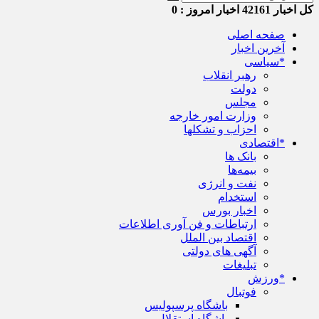
کل اخبار
42161
اخبار امروز :
0
صفحه اصلی
آخرین اخبار
*سیاسی
رهبر انقلاب
دولت
مجلس
وزارت امور خارجه
احزاب و تشکلها
*اقتصادی
بانک ها
بیمه‌ها
نفت و انرژی
استخدام
اخبار بورس
ارتباطات و فن آوری اطلاعات
اقتصاد بین الملل
آگهی های دولتی
تبلیغات
*ورزش
فوتبال
باشگاه پرسپولیس
باشگاه استقلال