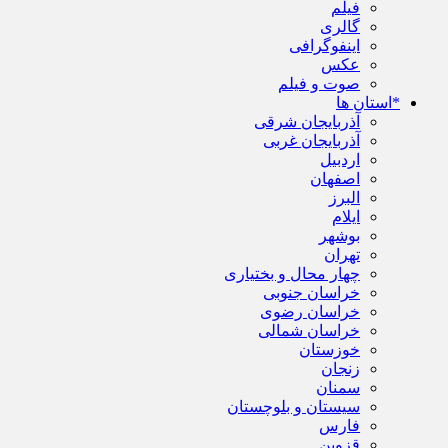
فیلم
گالری
اینفوگرافی
عکس
صوت و فیلم
*استان ها
آذربایجان شرقی
آذربایجان غربی
اردبیل
اصفهان
البرز
ایلام
بوشهر
تهران
چهار محال و بختیاری
خراسان جنوبی
خراسان رضوی
خراسان شمالی
خوزستان
زنجان
سمنان
سیستان و بلوچستان
فارس
قزوین