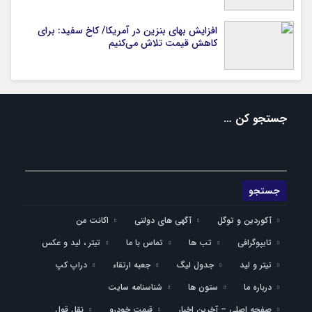
افزایش بهای بنزین در آمریکا/ کاخ سفید: برای
کاهش قیمت تلاش می‌کنیم
جستجو کن …
آکوردین و توگل
آگهی های دولتی
اکانت من
تایپوگرافی
تب ها
تماس با ما
تیتر ، لید و عکس
تیتر و لید
جدول لیگ
جعبه ارتقاء
دراپ کپ
درباره ما
ستون ها
شناسنامه سایت
صفحه اصلی – آخرین اخبار
قیمت خودرو
نقل قول