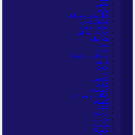
بوشهر
تهران
چهار محال و بختیاری
خراسان جنوبی
خراسان رضوی
خراسان شمالی
خوزستان
زنجان
سمنان
سیستان و بلوچستان
فارس
قزوین
قم
کردستان
کرمان
کرمانشاه
کهگلویه و بویر احمد
گلستان
گیلان
لرستان
مازندران
مرکزی
هرمزگان