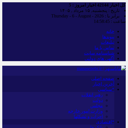
کل اخبار
42144
اخبار امروز :
5
تاریخ : پنجشنبه, ۱۵ مرداد , ۱۴۰۵
برابر با : Thursday - 6 - August - 2026
ساعت :
14:58:46
خانه
پیوندها
تبلیغات
تماس با ما
شناسنامه سایت
آگهی های دولتی
صفحه اصلی
آخرین اخبار
*سیاسی
رهبر انقلاب
دولت
مجلس
وزارت امور خارجه
احزاب و تشکلها
*اقتصادی
بانک ها