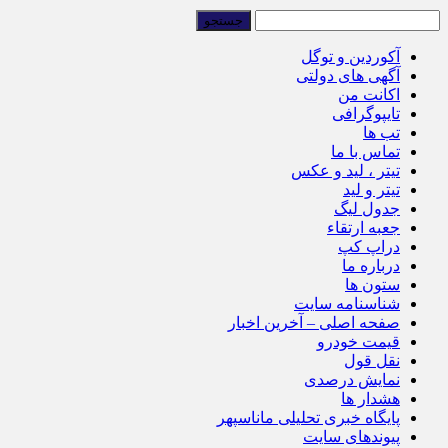
آکوردین و توگل
آگهی های دولتی
اکانت من
تایپوگرافی
تب ها
تماس با ما
تیتر ، لید و عکس
تیتر و لید
جدول لیگ
جعبه ارتقاء
دراپ کپ
درباره ما
ستون ها
شناسنامه سایت
صفحه اصلی – آخرین اخبار
قیمت خودرو
نقل قول
نمایش درصدی
هشدار ها
پایگاه خبری تحلیلی ماناسپهر
پیوندهای سایت