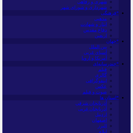
شهری و رفاهی
شهرداری و شورای شهر
*فرهنگی
مذهبی
ایثار و شهادت
دفاع مقدس
اربعین
*جهان
بین الملل
آسیای غربی
آمریکا و اروپا
*چندرسانه‌ای
فیلم
گالری
اینفوگرافی
عکس
صوت و فیلم
*استان ها
آذربایجان شرقی
آذربایجان غربی
اردبیل
اصفهان
البرز
ایلام