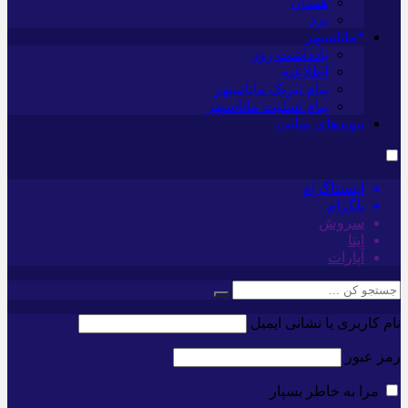
همدان
یزد
*ماناسپهر
یادداشت روز
اطلاعیه
پیام تبریک ماناسپهر
پیام تسلیت ماناسپهر
پیوندهای سایت
اینستاگرام
تلگرام
سروش
ایتا
آپارات
نام کاربری یا نشانی ایمیل
رمز عبور
مرا به خاطر بسپار