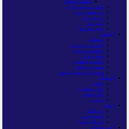
باشگاه استقلال
کشتی و وزنه‌برداری
ورزشهای رزمی
ورزش زنان
توپ و تور
سایر حوزه ها
*جامعه
دانشگاه
آموزش و پرورش
بهداشت و درمان
سبک زندگی
حوادث، انتظامی
شهری و رفاهی
شهرداری و شورای شهر
*فرهنگی
مذهبی
ایثار و شهادت
دفاع مقدس
اربعین
*جهان
بین الملل
آسیای غربی
آمریکا و اروپا
*چندرسانه‌ای