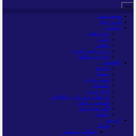
صفحه اصلی
آخرین اخبار
*سیاسی
رهبر انقلاب
دولت
مجلس
وزارت امور خارجه
احزاب و تشکلها
*اقتصادی
بانک ها
بیمه‌ها
نفت و انرژی
استخدام
اخبار بورس
ارتباطات و فن آوری اطلاعات
اقتصاد بین الملل
آگهی های دولتی
تبلیغات
*ورزش
فوتبال
باشگاه پرسپولیس