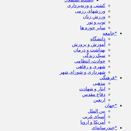
کشتی و وزنه‌برداری
ورزشهای رزمی
ورزش زنان
توپ و تور
سایر حوزه ها
*جامعه
دانشگاه
آموزش و پرورش
بهداشت و درمان
سبک زندگی
حوادث، انتظامی
شهری و رفاهی
شهرداری و شورای شهر
*فرهنگی
مذهبی
ایثار و شهادت
دفاع مقدس
اربعین
*جهان
بین الملل
آسیای غربی
آمریکا و اروپا
*چندرسانه‌ای