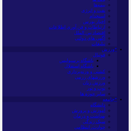
بیمه‌ها
نفت و انرژی
استخدام
اخبار بورس
ارتباطات و فن آوری اطلاعات
اقتصاد بین الملل
آگهی های دولتی
تبلیغات
*ورزش
فوتبال
باشگاه پرسپولیس
باشگاه استقلال
کشتی و وزنه‌برداری
ورزشهای رزمی
ورزش زنان
توپ و تور
سایر حوزه ها
*جامعه
دانشگاه
آموزش و پرورش
بهداشت و درمان
سبک زندگی
حوادث، انتظامی