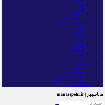
قزوین
قم
کردستان
کرمان
کرمانشاه
کهگلویه و بویر احمد
گلستان
گیلان
لرستان
مازندران
مرکزی
هرمزگان
همدان
یزد
*ماناسپهر
یادداشت روز
اطلاعیه
پیام تبریک ماناسپهر
پیام تسلیت ماناسپهر
پیوندهای سایت
ماناسپهر | manasepehr.ir