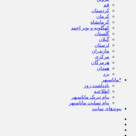
قم
کردستان
کرمان
کرمانشاه
کهگلویه و بویر احمد
گلستان
گیلان
لرستان
مازندران
مرکزی
هرمزگان
همدان
یزد
*ماناسپهر
یادداشت روز
اطلاعیه
پیام تبریک ماناسپهر
پیام تسلیت ماناسپهر
پیوندهای سایت