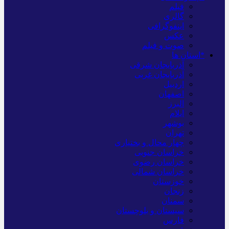
فیلم
گالری
اینفوگرافی
عکس
صوت و فیلم
*استان ها
آذربایجان شرقی
آذربایجان غربی
اردبیل
اصفهان
البرز
ایلام
بوشهر
تهران
چهار محال و بختیاری
خراسان جنوبی
خراسان رضوی
خراسان شمالی
خوزستان
زنجان
سمنان
سیستان و بلوچستان
فارس