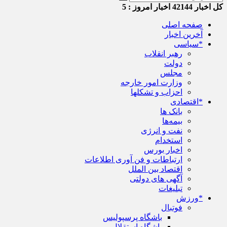
کل اخبار
42144
اخبار امروز :
5
صفحه اصلی
آخرین اخبار
*سیاسی
رهبر انقلاب
دولت
مجلس
وزارت امور خارجه
احزاب و تشکلها
*اقتصادی
بانک ها
بیمه‌ها
نفت و انرژی
استخدام
اخبار بورس
ارتباطات و فن آوری اطلاعات
اقتصاد بین الملل
آگهی های دولتی
تبلیغات
*ورزش
فوتبال
باشگاه پرسپولیس
باشگاه استقلال