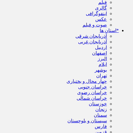
فیلم
گالری
اینفوگرافی
عکس
صوت و فیلم
*استان ها
آذربایجان شرقی
آذربایجان غربی
اردبیل
اصفهان
البرز
ایلام
بوشهر
تهران
چهار محال و بختیاری
خراسان جنوبی
خراسان رضوی
خراسان شمالی
خوزستان
زنجان
سمنان
سیستان و بلوچستان
فارس
قزوین