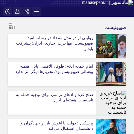
نام کاربری یا نشانی ایمیل
اینستاگرام
تلگرام
صهیونیست‌
سروش
ایتا
روایتی از دو مدل متضاد در رسانه امید؛
صهیونیست؛ مهاجرت اجباری، ایران؛ پیشرفت
رمز عبور
آپارات
پایدار
امام جمعه ایلام: طوفان‌الاقصی پایان هیمنه
مرا به خاطر بسپار
پوشالی صهیونیسم بود/ تحریم‌ها دیگر اثر ندارد
صلح غزه و ادعای ترامپ برای توجیه حمله به
تاسیسات هسته‌ای ایران
پزشکیان: دولت با آغوش باز از جهادگران و
دانشمندان استقبال می‌کند