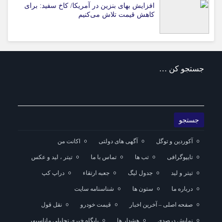
افزایش بهای بنزین در آمریکا/ کاخ سفید: برای
کاهش قیمت تلاش می‌کنیم
جستجو کن …
آکوردین و توگل
آگهی های دولتی
اکانت من
تایپوگرافی
تب ها
تماس با ما
تیتر ، لید و عکس
تیتر و لید
جدول لیگ
جعبه ارتقاء
دراپ کپ
درباره ما
ستون ها
شناسنامه سایت
صفحه اصلی – آخرین اخبار
قیمت خودرو
نقل قول
نمایش درصدی
هشدار ها
پایگاه خبری تحلیلی ماناسپهر