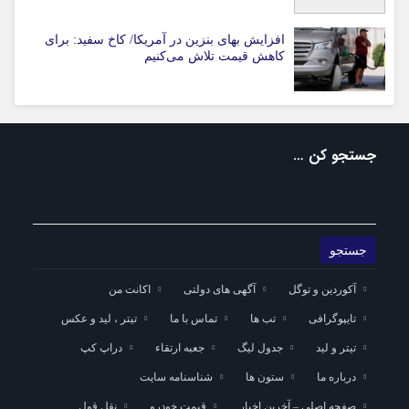
افزایش بهای بنزین در آمریکا/ کاخ سفید: برای
کاهش قیمت تلاش می‌کنیم
جستجو کن …
آکوردین و توگل
آگهی های دولتی
اکانت من
تایپوگرافی
تب ها
تماس با ما
تیتر ، لید و عکس
تیتر و لید
جدول لیگ
جعبه ارتقاء
دراپ کپ
درباره ما
ستون ها
شناسنامه سایت
صفحه اصلی – آخرین اخبار
قیمت خودرو
نقل قول