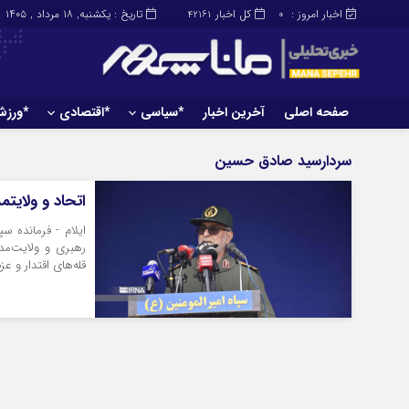
اخبار امروز :
کل اخبار
تاریخ : یکشنبه, ۱۸ مرداد , ۱۴۰۵
42161
0
صفحه اصلی
آخرین اخبار
*سیاسی
*اقتصادی
*ورز
صفحه اصلی
آخرین اخبار
سردارسید صادق حسین
اتحاد و ولایت
ایلام - فرمانده سپ
رهبری و ولایت‌مدا
قله‌های اقتدار و ع