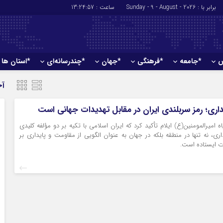
برابر با : Sunday - 9 - August - 2026
ساعت :
13:24:57
ش
*جامعه
*فرهنگی
*جهان
*چندرسانه‌ای
*استان ها
*سیاسی
*اقتصادی
آخ
رهبر انقلاب
بانک ها
مداری؛ رمز سربلندی ایران در مقابل تهدیدات جهانی است
دولت
بیمه‌ها
مجلس
اه امیرالمومنین(ع) ایلام تأکید کرد که ایران اسلامی با تکیه بر دو مؤلفه کلیدی
نفت و انرژی
ری، نه تنها در منطقه بلکه در جهان به عنوان الگویی از مقاومت و پایداری بر
وزارت امور خارجه
استخدام
زت ایستاده است.
احزاب و تشکلها
اخبار بورس
ارتباطات و فن 
اقتصاد بین المل
آگهی های دولت
تبلیغات