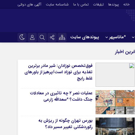
خانه
پیوندها
تبلیغات
تماس با ما
شناسنامه سایت
آگهی های دولتی
*ماناسپهر
پیوندهای سایت
*ورزش
نام کاربری یا نشانی ایمیل
اینستاگرام
رین اخبار
فوتبال
تلگرام
فوق‌تخصص نوزادان: شیر مادر برترین
باشگاه پرسپولیس
تغذیه برای نوزاد است/پرهیز از باورهای
رمز عبور
سروش
باشگاه استقلال
غلط رایج
کشتی و وزنه‌برداری
ایتا
عملیات نصر ۲ چه تاثیری در معادلات
ورزشهای رزمی
مرا به خاطر بسپار
آپارات
جنگ داشت؟ *سعدالله زارعی
آوری اطلاعات
ورزش زنان
ل
توپ و تور
ی
سایر حوزه ها
بورس تهران چگونه از ریزش به
رکوردشکنی تغییر مسیر داد؟
*جامعه