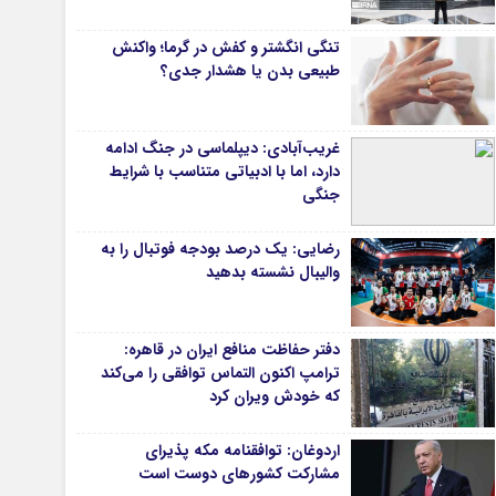
دانشگاه
تنگی انگشتر و کفش در گرما؛ واکنش
آموزش و پرورش
طبیعی بدن یا هشدار جدی؟
بهداشت و درمان
سبک زندگی
غریب‌آبادی: دیپلماسی در جنگ ادامه
حوادث، انتظامی
دارد، اما با ادبیاتی متناسب با شرایط
جنگی
شهری و رفاهی
شهرداری و شورای شهر
رضایی: یک درصد بودجه فوتبال را به
والیبال نشسته بدهید
*ماناسپهر
ی
یادداشت روز
دفتر حفاظت منافع ایران در قاهره:
اطلاعیه
ترامپ اکنون التماس توافقی را می‌کند
پیام تبریک ماناسپهر
که خودش ویران کرد
پیام تسلیت ماناسپهر
اردوغان: توافقنامه مکه پذیرای
پیوندهای سایت
مشارکت کشورهای دوست است