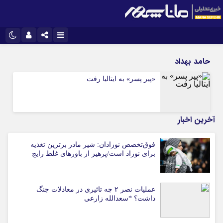
نام کاربری یا نشانی ایمیل
اینستاگرام
تلگرام
حامد بهداد
سروش
ایتا
«پیر پسر» به ایتالیا رفت
رمز عبور
آپارات
آخرین اخبار
مرا به خاطر بسپار
فوق‌تخصص نوزادان: شیر مادر برترین تغذیه
برای نوزاد است/پرهیز از باورهای غلط رایج
عملیات نصر ۲ چه تاثیری در معادلات جنگ
داشت؟ *سعدالله زارعی