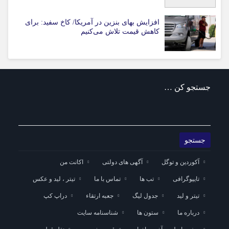
افزایش بهای بنزین در آمریکا/ کاخ سفید: برای
کاهش قیمت تلاش می‌کنیم
جستجو کن …
آکوردین و توگل
آگهی های دولتی
اکانت من
تایپوگرافی
تب ها
تماس با ما
تیتر ، لید و عکس
تیتر و لید
جدول لیگ
جعبه ارتقاء
دراپ کپ
درباره ما
ستون ها
شناسنامه سایت