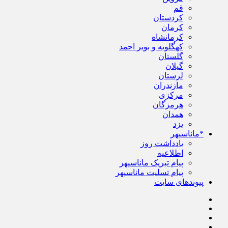
قم
کردستان
کرمان
کرمانشاه
کهگلویه و بویر احمد
گلستان
گیلان
لرستان
مازندران
مرکزی
هرمزگان
همدان
یزد
*ماناسپهر
یادداشت روز
اطلاعیه
پیام تبریک ماناسپهر
پیام تسلیت ماناسپهر
پیوندهای سایت