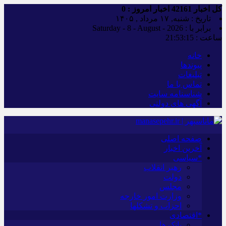
کل اخبار
42161
اخبار امروز :
0
تاریخ : شنبه, ۱۷ مرداد , ۱۴۰۵
برابر با : Saturday - 8 - August - 2026
ساعت :
21:53:16
خانه
پیوندها
تبلیغات
تماس با ما
شناسنامه سایت
آگهی های دولتی
صفحه اصلی
آخرین اخبار
*سیاسی
رهبر انقلاب
دولت
مجلس
وزارت امور خارجه
احزاب و تشکلها
*اقتصادی
بانک ها