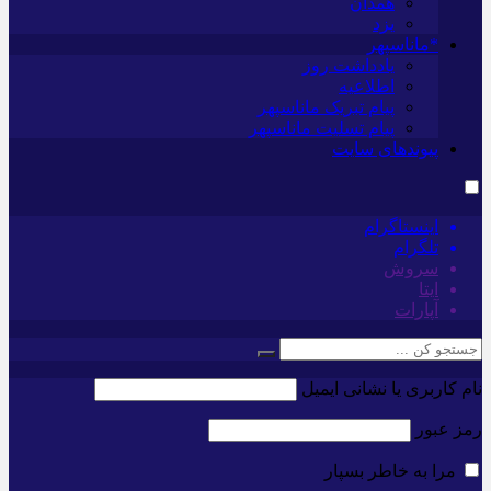
همدان
یزد
*ماناسپهر
یادداشت روز
اطلاعیه
پیام تبریک ماناسپهر
پیام تسلیت ماناسپهر
پیوندهای سایت
اینستاگرام
تلگرام
سروش
ایتا
آپارات
نام کاربری یا نشانی ایمیل
رمز عبور
مرا به خاطر بسپار