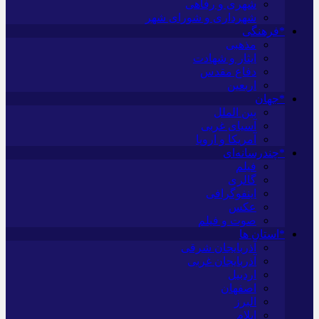
شهری و رفاهی
شهرداری و شورای شهر
*فرهنگی
مذهبی
ایثار و شهادت
دفاع مقدس
اربعین
*جهان
بین الملل
آسیای غربی
آمریکا و اروپا
*چندرسانه‌ای
فیلم
گالری
اینفوگرافی
عکس
صوت و فیلم
*استان ها
آذربایجان شرقی
آذربایجان غربی
اردبیل
اصفهان
البرز
ایلام