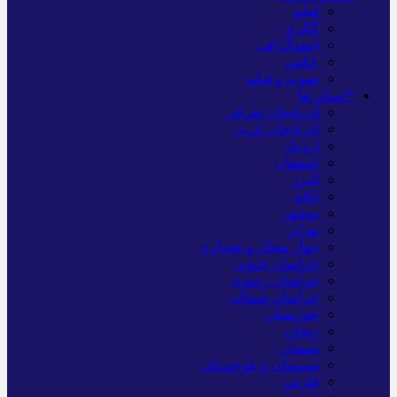
فیلم
گالری
اینفوگرافی
عکس
صوت و فیلم
*استان ها
آذربایجان شرقی
آذربایجان غربی
اردبیل
اصفهان
البرز
ایلام
بوشهر
تهران
چهار محال و بختیاری
خراسان جنوبی
خراسان رضوی
خراسان شمالی
خوزستان
زنجان
سمنان
سیستان و بلوچستان
فارس