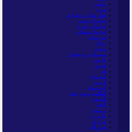
بوشهر
تهران
چهار محال و بختیاری
خراسان جنوبی
خراسان رضوی
خراسان شمالی
خوزستان
زنجان
سمنان
سیستان و بلوچستان
فارس
قزوین
قم
کردستان
کرمان
کرمانشاه
کهگلویه و بویر احمد
گلستان
گیلان
لرستان
مازندران
مرکزی
هرمزگان