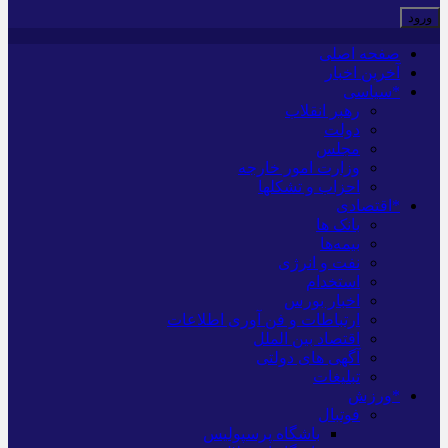
صفحه اصلی
آخرین اخبار
*سیاسی
رهبر انقلاب
دولت
مجلس
وزارت امور خارجه
احزاب و تشکلها
*اقتصادی
بانک ها
بیمه‌ها
نفت و انرژی
استخدام
اخبار بورس
ارتباطات و فن آوری اطلاعات
اقتصاد بین الملل
آگهی های دولتی
تبلیغات
*ورزش
فوتبال
باشگاه پرسپولیس