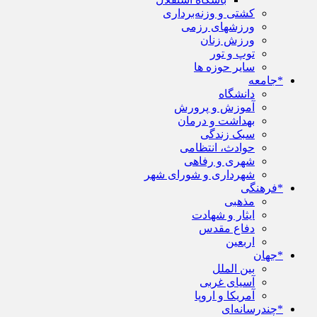
کشتی و وزنه‌برداری
ورزشهای رزمی
ورزش زنان
توپ و تور
سایر حوزه ها
*جامعه
دانشگاه
آموزش و پرورش
بهداشت و درمان
سبک زندگی
حوادث، انتظامی
شهری و رفاهی
شهرداری و شورای شهر
*فرهنگی
مذهبی
ایثار و شهادت
دفاع مقدس
اربعین
*جهان
بین الملل
آسیای غربی
آمریکا و اروپا
*چندرسانه‌ای