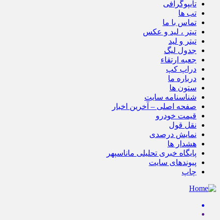
تایپوگرافی
تب ها
تماس با ما
تیتر ، لید و عکس
تیتر و لید
جدول لیگ
جعبه ارتقاء
دراپ کپ
درباره ما
ستون ها
شناسنامه سایت
صفحه اصلی – آخرین اخبار
قیمت خودرو
نقل قول
نمایش درصدی
هشدار ها
پایگاه خبری تحلیلی ماناسپهر
پیوندهای سایت
چاپ