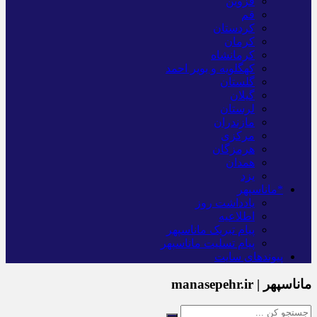
قزوین
قم
کردستان
کرمان
کرمانشاه
کهگلویه و بویر احمد
گلستان
گیلان
لرستان
مازندران
مرکزی
هرمزگان
همدان
یزد
*ماناسپهر
یادداشت روز
اطلاعیه
پیام تبریک ماناسپهر
پیام تسلیت ماناسپهر
پیوندهای سایت
ماناسپهر | manasepehr.ir