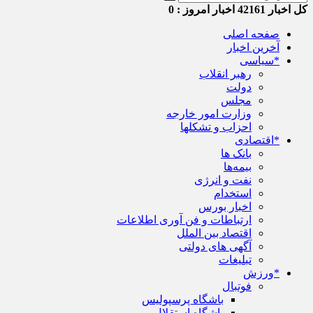
کل اخبار
42161
اخبار امروز :
0
صفحه اصلی
آخرین اخبار
*سیاسی
رهبر انقلاب
دولت
مجلس
وزارت امور خارجه
احزاب و تشکلها
*اقتصادی
بانک ها
بیمه‌ها
نفت و انرژی
استخدام
اخبار بورس
ارتباطات و فن آوری اطلاعات
اقتصاد بین الملل
آگهی های دولتی
تبلیغات
*ورزش
فوتبال
باشگاه پرسپولیس
باشگاه استقلال