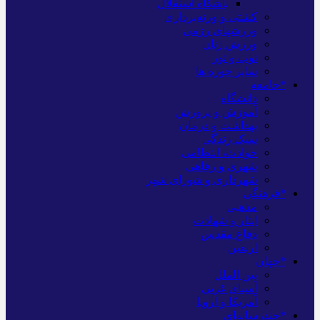
باشگاه استقلال
کشتی و وزنه‌برداری
ورزشهای رزمی
ورزش زنان
توپ و تور
سایر حوزه ها
*جامعه
دانشگاه
آموزش و پرورش
بهداشت و درمان
سبک زندگی
حوادث، انتظامی
شهری و رفاهی
شهرداری و شورای شهر
*فرهنگی
مذهبی
ایثار و شهادت
دفاع مقدس
اربعین
*جهان
بین الملل
آسیای غربی
آمریکا و اروپا
*چندرسانه‌ای