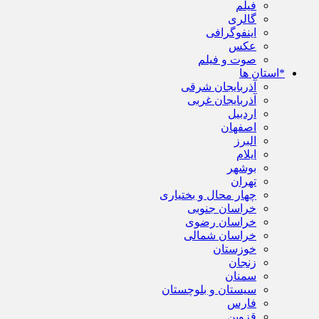
فیلم
گالری
اینفوگرافی
عکس
صوت و فیلم
*استان ها
آذربایجان شرقی
آذربایجان غربی
اردبیل
اصفهان
البرز
ایلام
بوشهر
تهران
چهار محال و بختیاری
خراسان جنوبی
خراسان رضوی
خراسان شمالی
خوزستان
زنجان
سمنان
سیستان و بلوچستان
فارس
قزوین