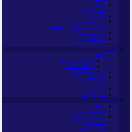
بیمه‌ها
نفت و انرژی
استخدام
اخبار بورس
ارتباطات و فن آوری اطلاعات
اقتصاد بین الملل
آگهی های دولتی
تبلیغات
*ورزش
فوتبال
باشگاه پرسپولیس
باشگاه استقلال
کشتی و وزنه‌برداری
ورزشهای رزمی
ورزش زنان
توپ و تور
سایر حوزه ها
*جامعه
دانشگاه
آموزش و پرورش
بهداشت و درمان
سبک زندگی
حوادث، انتظامی