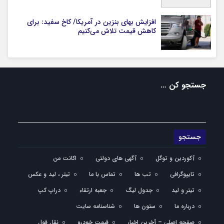
افزایش بهای بنزین در آمریکا/ کاخ سفید: برای
کاهش قیمت تلاش می‌کنیم
جستجو کن …
آکوردین و توگل
آگهی های دولتی
اکانت من
تایپوگرافی
تب ها
تماس با ما
تیتر ، لید و عکس
تیتر و لید
جدول لیگ
جعبه ارتقاء
دراپ کپ
درباره ما
ستون ها
شناسنامه سایت
صفحه اصلی – آخرین اخبار
قیمت خودرو
نقل قول