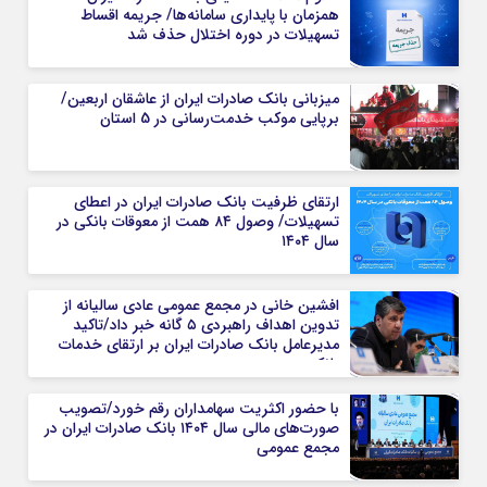
همزمان با پایداری سامانه‌ها/ جریمه اقساط
تسهیلات در دوره اختلال حذف شد
میزبانی بانک صادرات ایران از عاشقان اربعین/
برپایی موکب خدمت‌رسانی در 5 استان
ارتقای ظرفیت بانک صادرات ایران در اعطای
تسهیلات/ وصول ۸۴ همت از معوقات بانکی در
سال ۱۴۰۴
​افشین خانی در مجمع عمومی عادی سالیانه از
تدوین اهداف راهبردی ۵ گانه خبر داد​/تاکید
مدیرعامل بانک صادرات ایران بر ارتقای خدمات
بانکی​
با حضور اکثریت سهامداران رقم خورد/تصویب
صورت‌های مالی سال ۱۴۰۴ بانک صادرات ایران در
مجمع عمومی