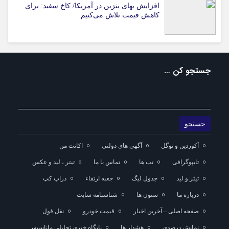
افزایش بهای بنزین در آمریکا/ کاخ سفید: برای
کاهش قیمت تلاش می‌کنیم
جستجو کن …
آکوردین و توگل
آگهی های دولتی
اکانت من
تایپوگرافی
تب ها
تماس با ما
تیتر ، لید و عکس
تیتر و لید
جدول لیگ
جعبه ارتقاء
دراپ کپ
درباره ما
ستون ها
شناسنامه سایت
صفحه اصلی – آخرین اخبار
قیمت خودرو
نقل قول
نمایش درصدی
هشدار ها
پایگاه خبری تحلیلی ماناسپهر