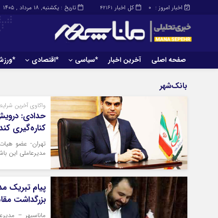
اخبار امروز :
کل اخبار
تاریخ : یکشنبه, ۱۸ مرداد , ۱۴۰۵
42161
0
صفحه اصلی
آخرین اخبار
*سیاسی
*اقتصادی
*ورز
صفحه اصلی
آخرین اخبار
بانک‌شهر
واکاوی آخرین شرای
حدادی: درویش 
کناره‌گیری کند
تهران- عضو هیات 
مدیرعاملی این باش
پیام تبریک م
بزرگداشت مقام 
ماناسپهر – مدیر