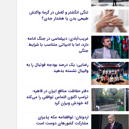
دانشگاه
تنگی انگشتر و کفش در گرما؛ واکنش
آموزش و پرورش
طبیعی بدن یا هشدار جدی؟
بهداشت و درمان
سبک زندگی
غریب‌آبادی: دیپلماسی در جنگ ادامه
حوادث، انتظامی
دارد، اما با ادبیاتی متناسب با شرایط
جنگی
شهری و رفاهی
شهرداری و شورای شهر
رضایی: یک درصد بودجه فوتبال را به
والیبال نشسته بدهید
*ماناسپهر
ی
یادداشت روز
دفتر حفاظت منافع ایران در قاهره:
اطلاعیه
ترامپ اکنون التماس توافقی را می‌کند
پیام تبریک ماناسپهر
که خودش ویران کرد
پیام تسلیت ماناسپهر
اردوغان: توافقنامه مکه پذیرای
پیوندهای سایت
مشارکت کشورهای دوست است