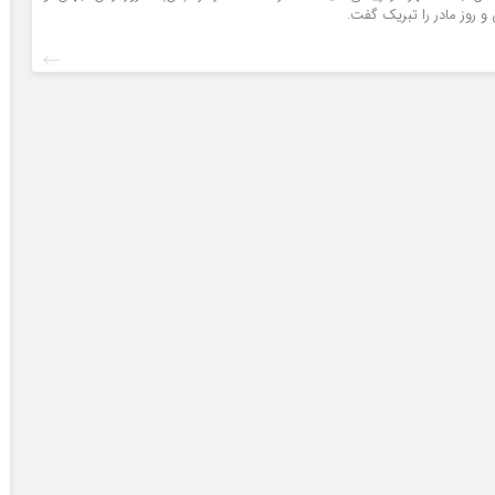
و روز مادر را تبریک گفت.
*چندرسانه‌ای
*استان ها
فیلم
آذربایجان شرق
گالری
آذربایجان غربی
اینفوگرافی
اردبیل
عکس
اصفهان
صوت و فیلم
البرز
ایلام