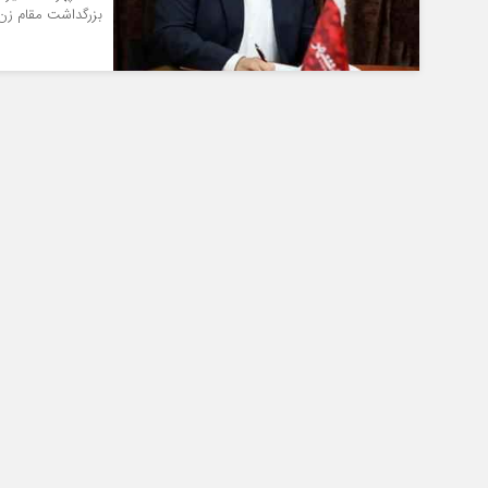
بزرگداشت مقام زن 
*فرهنگی
*جهان
مذهبی
بین الملل
ایثار و شهادت
آسیای غربی
دفاع مقدس
آمریکا و اروپا
اربعین