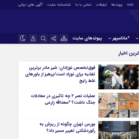
خانه
پیوندها
تبلیغات
تماس با ما
شناسنامه سایت
آگهی های دولتی
*ماناسپهر
پیوندهای سایت
*ورزش
نام کاربری یا نشانی ایمیل
اینستاگرام
رین اخبار
فوتبال
تلگرام
فوق‌تخصص نوزادان: شیر مادر برترین
باشگاه پرسپولیس
تغذیه برای نوزاد است/پرهیز از باورهای
رمز عبور
سروش
باشگاه استقلال
غلط رایج
کشتی و وزنه‌برداری
ایتا
عملیات نصر ۲ چه تاثیری در معادلات
ورزشهای رزمی
مرا به خاطر بسپار
آپارات
جنگ داشت؟ *سعدالله زارعی
آوری اطلاعات
ورزش زنان
لل
توپ و تور
ی
سایر حوزه ها
بورس تهران چگونه از ریزش به
رکوردشکنی تغییر مسیر داد؟
*جامعه