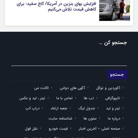
افزایش بهای بنزین در آمریکا/ کاخ سفید: برای
کاهش قیمت تلاش می‌کنیم
جستجو کن …
آکوردین و توگل
آگهی های دولتی
اکانت من
تایپوگرافی
تب ها
تماس با ما
تیتر ، لید و عکس
تیتر و لید
جدول لیگ
جعبه ارتقاء
دراپ کپ
درباره ما
ستون ها
شناسنامه سایت
صفحه اصلی – آخرین اخبار
قیمت خودرو
نقل قول