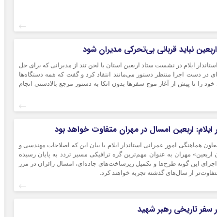
: اربعین نباید قربانی بی‌تحرکی مدیران شود
 استاندار ایلام در نشست ستاد اربعین استان با لحن تند از مدیرانی که برای حل
 در دست اجرا منتظر دستور می‌مانند انتقاد کرد و گفت که همه دستگاه‌ها
خود را تا پیش از آغاز موج سفرها بدون اتکا به دستور مرجع بالادستی انجام
*چندرسانه‌ای
*استان ها
 ایلام: اربعین امسال در مهران متفاوت خواهد بود
فیلم
آذربایجان شر
-معاون هماهنگی امور عمرانی استاندار ایلام با بیان این که اصلاحات مهندسی و
گالری
اربعین» مهران به عنوان مهم‌ترین گره ترافیکی مسیر تردد به پایان رسیده
آذربایجان غرب
جرای این گونه طرح‌ها و تکمیل زیرساخت‌های جاده‌ای، امسال زائران در مرز
اینفوگرافی
اردبیل
اوت‌تر از سال‌های گذشته تجربه خواهند کرد.
عکس
اصفهان
صوت و فیلم
البرز
ر سفر تاریخی رهبر شهید
ایلام