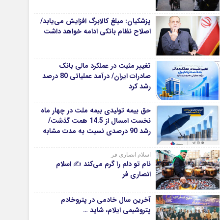
دانشگاه
پزشکیان: مبلغ کالابرگ افزایش می‌یابد/
اصلاح نظام بانکی ادامه خواهد داشت
آموزش و پرورش
بهداشت و درمان
سبک زندگی
تغییر مثبت در عملکرد مالی بانک
حوادث، انتظامی
صادرات ایران/ درآمد عملیاتی 80 درصد
رشد کرد
شهری و رفاهی
شهرداری و شورای شهر
حق بیمه تولیدی بیمه ملت در چهار ماه
نخست امسال از 14.5 همت گذشت/
*ماناسپهر
رشد 90 درصدی نسبت به مدت مشابه
سال گذشته
قی
یادداشت روز
اسلام انصاری فر
ی
اطلاعیه
نام تو دلم را گرم می‌کند ✍️ اسلام
پیام تبریک ماناسپهر
انصاری فر
پیام تسلیت ماناسپهر
آخرین سال خادمی در پتروخادم
پیوندهای سایت
پتروشیمی ایلام، شاید …