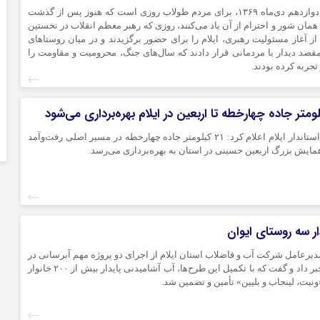
بوشهر
ماناسپهر - ایلام - دوازدهم دی‌ماه ۱۳۶۹، برای مردم طولاب روزی است که هنوز پس از گذشت
همان شور و احترام از آن یاد می‌کنند، روزی که رهبر معظم انقلاب در نخستین
تهران
 آغاز مسئولیت رهبری، ایلام را برای حضور برگزیدند و در میان روستاهای
قصد دیدار با مردمانی قرار دادند که سال‌های جنگ، محرومیت و مقاومت را
چهار محال و بخ
جربه کرده بودند.
خراسان جنوب
خراسان رضوی
خراسان شمال
خوزستان
ماناسپهر - ایلام - استاندار ایلام اعلام کرد: ۲۱ کیلومتر جاده چهارخطه در مسیر اصلی رفت‌وآمد
همایش بزرگ اربعین حسینی در استان به بهره‌برداری می‌رسد.
زنجان
سمنان
سیستان و بلو
فارس
ار سه روستای ایوان
قزوین
-مدیرعامل شرکت آب و فاضلاب استان ایلام از اجرای دو پروژه مهم آبرسانی در
قم
شهرستان ایوان خبر داد و گفت که با تکمیل این طرح‌ها، آب آشامیدنی پایدار بیش از ۲۰۰ خانوار
کردستان
نیت، لینجاب و بلیین» تأمین و تضمین شد.
کرمان