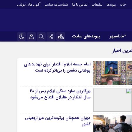
خانه
پیوندها
تبلیغات
تماس با ما
شناسنامه سایت
آگهی های دولتی
*ماناسپهر
پیوندهای سایت
*ورزش
نام کاربری یا نشانی ایمیل
اینستاگرام
رین اخبار
فوتبال
تلگرام
امام جمعه ایلام: اقتدار ایران تهدیدهای
باشگاه پرسپولیس
پوشالی دشمن را بی‌اثر کرده است
رمز عبور
سروش
باشگاه استقلال
کشتی و وزنه‌برداری
ایتا
بزرگترین سازه سنگی ایلام پس از ۲۰
ورزشهای رزمی
مرا به خاطر بسپار
آپارات
سال انتظار در هلیلان افتتاح می‌شود
 آوری اطلاعات
ورزش زنان
لل
توپ و تور
مهران همچنان پرترددترین مرز اربعینی
ی
سایر حوزه ها
کشور
*جامعه