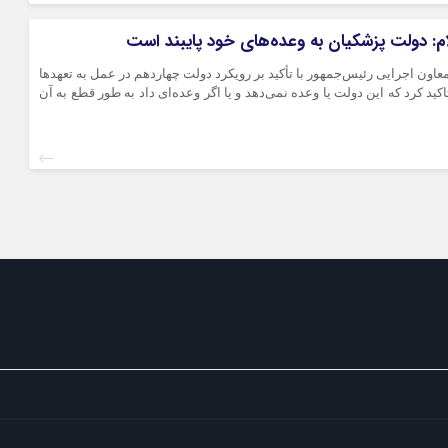
کرمانشاه
کهگلویه و بویر
یلام: دولت پزشکیان به وعده‌های خود پایبند است
گلستان
- معاون اجرایی رئیس‌جمهور با تأکید بر رویکرد دولت چهاردهم در عمل به تعهدها
گیلان
اکید کرد که این دولت یا وعده نمی‌دهد و یا اگر وعده‌ای داد به طور قطع به آن
لرستان
مازندران
مرکزی
هرمزگان
همدان
یزد