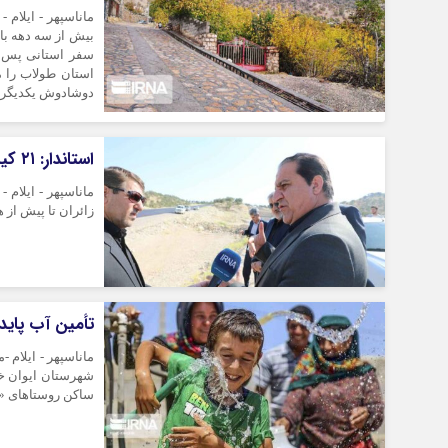
بیش از سه دهه با 
سفر استانی پس از
استان طولاب را م
دوشادوش یکدیگر ت
استاندار: ۲۱ کیلومتر جاده چهارخطه تا اربعین در ایلام بهره‌برداری می‌شود
زائران تا پیش از 
تأمین آب پاید
ماناسپهر - ایلام 
ساکن روستاهای «و