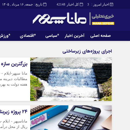
اخبار امروز :
کل اخبار
تاریخ : جمعه, ۱۶ مرداد , ۱۴۰۵
42148
3
صفحه اصلی
آخرین اخبار
*سیاسی
*اقتصادی
*ورزش
صفحه اصلی
آخرین اخبار
اجرای پروژه‌های زیرساختی
بزرگترین سازه سنگی ایلام پس ا
مانا سپهر-ایلام -
هفته دولت به بهره
۲۴ پروژه زیربنایی ایلام با درآمدهای مالیاتی تکمیل می‌شود