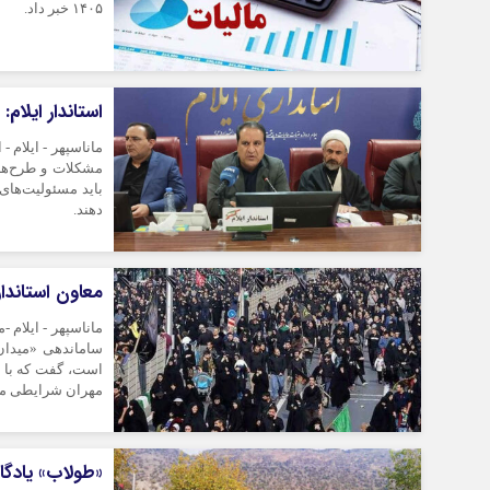
۱۴۰۵ خبر داد.
استاندار ایلام
ماناسپهر - ایلام -
مشکلات و طرح‌های
باید مسئولیت‌های 
دهند.
*فرهنگی
*جهان
معاون استاندار
مذهبی
بین الملل
ماناسپهر - ایلام 
ایثار و شهادت
آسیای غربی
ساماندهی «میدان 
است، گفت که با ا
دفاع مقدس
آمریکا و اروپا
مهران شرایطی متف
اربعین
«طولاب» یادگا