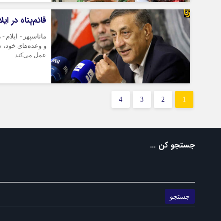
قائم‌پناه در ا
ماناسپهر - ایلام 
و وعده‌های خود، ت
عمل می‌کند.
4
3
2
1
جستجو کن …