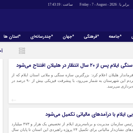
برابر با : Friday - 7 - August - 2026
ساعت :
17:43:20
*جامعه
*فرهنگی
*جهان
*چندرسانه‌ای
*استان ها
*سیاسی
*اقتصادی
آخ
رهبر انقلاب
بانک ها
ز ۲۰ سال انتظار در هلیلان افتتاح می‌شود
دولت
بیمه‌ها
مجلس
 فرماندار هلیلان اعلام کرد: بزرگترین سازه سنگی و ملاتی استان ایلام که از
نفت و انرژی
مطالبات دیرینه مردم این شهرستان به شمار می‌رود، با پیشرفت فیزیکی بیش از ۹۰ درصد در
وزارت امور خارجه
استخدام
‌برداری می‌رسد.
احزاب و تشکلها
اخبار بورس
ارتباطات و فن
اقتصاد بین الم
آگهی های دولت
ماناسپهر - ایلام -رئیس سازمان مدیریت و برنامه‌ریزی ایلام از تخصیص یک هزار و ۴۷۳ میلیارد
تبلیغات
ریال از محل درآمدهای نشان‌دار مالیاتی برای تکمیل ۲۴ پروژه راهبردی این استان تا پایان سال