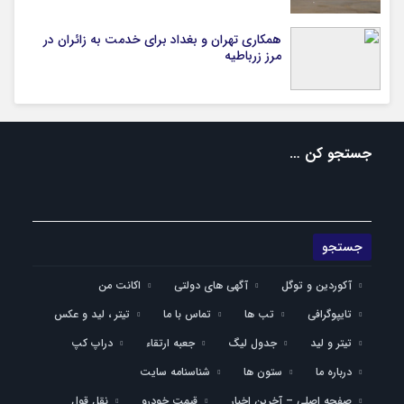
همکاری تهران و بغداد برای خدمت به زائران در
مرز زرباطیه
جستجو کن …
آکوردین و توگل
آگهی های دولتی
اکانت من
تایپوگرافی
تب ها
تماس با ما
تیتر ، لید و عکس
تیتر و لید
جدول لیگ
جعبه ارتقاء
دراپ کپ
درباره ما
ستون ها
شناسنامه سایت
صفحه اصلی – آخرین اخبار
قیمت خودرو
نقل قول