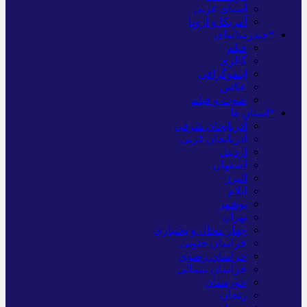
آسیای غربی
آمریکا و اروپا
*چندرسانه‌ای
فیلم
گالری
اینفوگرافی
عکس
صوت و فیلم
*استان ها
آذربایجان شرقی
آذربایجان غربی
اردبیل
اصفهان
البرز
ایلام
بوشهر
تهران
چهار محال و بختیاری
خراسان جنوبی
خراسان رضوی
خراسان شمالی
خوزستان
زنجان