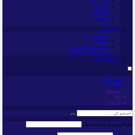
مازندران
مرکزی
هرمزگان
همدان
یزد
*ماناسپهر
یادداشت روز
اطلاعیه
پیام تبریک ماناسپهر
پیام تسلیت ماناسپهر
پیوندهای سایت
اینستاگرام
تلگرام
سروش
ایتا
آپارات
نام کاربری یا نشانی ایمیل