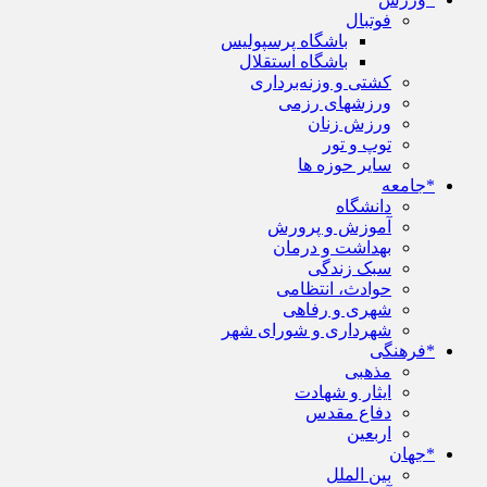
فوتبال
باشگاه پرسپولیس
باشگاه استقلال
کشتی و وزنه‌برداری
ورزشهای رزمی
ورزش زنان
توپ و تور
سایر حوزه ها
*جامعه
دانشگاه
آموزش و پرورش
بهداشت و درمان
سبک زندگی
حوادث، انتظامی
شهری و رفاهی
شهرداری و شورای شهر
*فرهنگی
مذهبی
ایثار و شهادت
دفاع مقدس
اربعین
*جهان
بین الملل