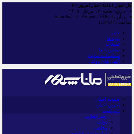
کل اخبار
42161
اخبار امروز :
0
تاریخ : شنبه, ۱۷ مرداد , ۱۴۰۵
برابر با : Saturday - 8 - August - 2026
ساعت :
17:44:45
خانه
پیوندها
تبلیغات
تماس با ما
شناسنامه سایت
آگهی های دولتی
صفحه اصلی
آخرین اخبار
*سیاسی
رهبر انقلاب
دولت
مجلس
وزارت امور خارجه