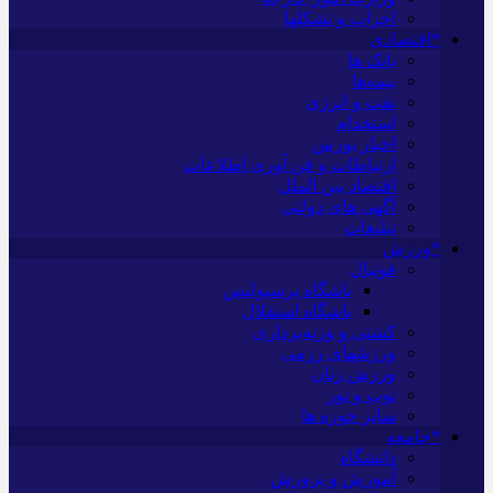
احزاب و تشکلها
*اقتصادی
بانک ها
بیمه‌ها
نفت و انرژی
استخدام
اخبار بورس
ارتباطات و فن آوری اطلاعات
اقتصاد بین الملل
آگهی های دولتی
تبلیغات
*ورزش
فوتبال
باشگاه پرسپولیس
باشگاه استقلال
کشتی و وزنه‌برداری
ورزشهای رزمی
ورزش زنان
توپ و تور
سایر حوزه ها
*جامعه
دانشگاه
آموزش و پرورش