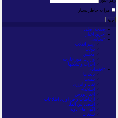
رمز عبور
مرا به خاطر بسپار
صفحه اصلی
آخرین اخبار
*سیاسی
رهبر انقلاب
دولت
مجلس
وزارت امور خارجه
احزاب و تشکلها
*اقتصادی
بانک ها
بیمه‌ها
نفت و انرژی
استخدام
اخبار بورس
ارتباطات و فن آوری اطلاعات
اقتصاد بین الملل
آگهی های دولتی
تبلیغات