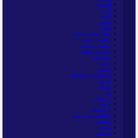
اصفهان
البرز
ایلام
بوشهر
تهران
چهار محال و بختیاری
خراسان جنوبی
خراسان رضوی
خراسان شمالی
خوزستان
زنجان
سمنان
سیستان و بلوچستان
فارس
قزوین
قم
کردستان
کرمان
کرمانشاه
کهگلویه و بویر احمد
گلستان
گیلان
لرستان