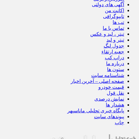
آگهی های دولتی
اکانت من
تایپوگرافی
تب ها
تماس با ما
تیتر ، لید و عکس
تیتر و لید
جدول لیگ
جعبه ارتقاء
دراپ کپ
درباره ما
ستون ها
شناسنامه سایت
صفحه اصلی – آخرین اخبار
قیمت خودرو
نقل قول
نمایش درصدی
هشدار ها
پایگاه خبری تحلیلی ماناسپهر
پیوندهای سایت
چاپ