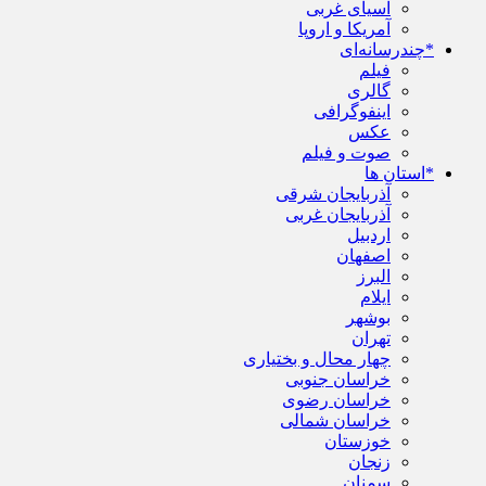
آسیای غربی
آمریکا و اروپا
*چندرسانه‌ای
فیلم
گالری
اینفوگرافی
عکس
صوت و فیلم
*استان ها
آذربایجان شرقی
آذربایجان غربی
اردبیل
اصفهان
البرز
ایلام
بوشهر
تهران
چهار محال و بختیاری
خراسان جنوبی
خراسان رضوی
خراسان شمالی
خوزستان
زنجان
سمنان