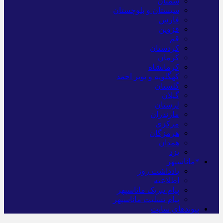
سمنان
سیستان و بلوچستان
فارس
قزوین
قم
کردستان
کرمان
کرمانشاه
کهگلویه و بویر احمد
گلستان
گیلان
لرستان
مازندران
مرکزی
هرمزگان
همدان
یزد
*ماناسپهر
یادداشت روز
اطلاعیه
پیام تبریک ماناسپهر
پیام تسلیت ماناسپهر
پیوندهای سایت