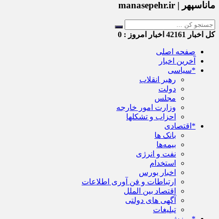
ماناسپهر | manasepehr.ir
کل اخبار
42161
اخبار امروز :
0
صفحه اصلی
آخرین اخبار
*سیاسی
رهبر انقلاب
دولت
مجلس
وزارت امور خارجه
احزاب و تشکلها
*اقتصادی
بانک ها
بیمه‌ها
نفت و انرژی
استخدام
اخبار بورس
ارتباطات و فن آوری اطلاعات
اقتصاد بین الملل
آگهی های دولتی
تبلیغات
*ورزش