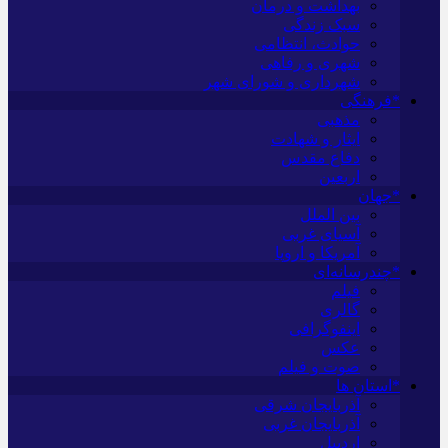
بهداشت و درمان
سبک زندگی
حوادث، انتظامی
شهری و رفاهی
شهرداری و شورای شهر
*فرهنگی
مذهبی
ایثار و شهادت
دفاع مقدس
اربعین
*جهان
بین الملل
آسیای غربی
آمریکا و اروپا
*چندرسانه‌ای
فیلم
گالری
اینفوگرافی
عکس
صوت و فیلم
*استان ها
آذربایجان شرقی
آذربایجان غربی
اردبیل