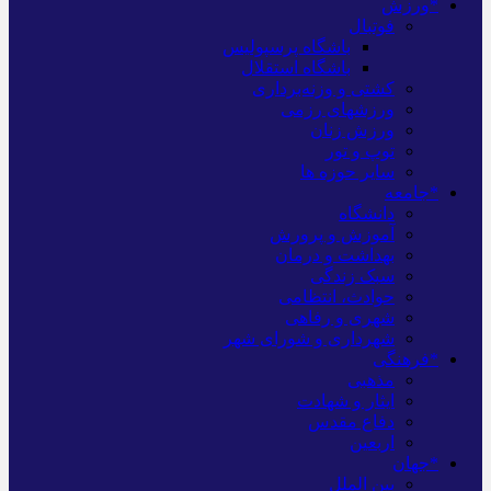
*ورزش
فوتبال
باشگاه پرسپولیس
باشگاه استقلال
کشتی و وزنه‌برداری
ورزشهای رزمی
ورزش زنان
توپ و تور
سایر حوزه ها
*جامعه
دانشگاه
آموزش و پرورش
بهداشت و درمان
سبک زندگی
حوادث، انتظامی
شهری و رفاهی
شهرداری و شورای شهر
*فرهنگی
مذهبی
ایثار و شهادت
دفاع مقدس
اربعین
*جهان
بین الملل