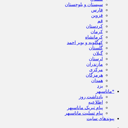
سیستان و بلوچستان
فارس
قزوین
قم
کردستان
کرمان
کرمانشاه
کهگلویه و بویر احمد
گلستان
گیلان
لرستان
مازندران
مرکزی
هرمزگان
همدان
یزد
*ماناسپهر
یادداشت روز
اطلاعیه
پیام تبریک ماناسپهر
پیام تسلیت ماناسپهر
پیوندهای سایت