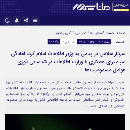
نام کاربری یا نشانی ایمیل
اینستاگرام
تلگرام
صفحه نخست
*استان ها
/
*سیاسی
/
آخرین اخبار
انتشار :
اسفند ۱۶, ۱۴۰۱ - ۲۳:۵۱
کد خبر :
99438
سروش
ایتا
سردار سلامی در پیامی به وزیر اطلاعات اعلام کرد: آمادگی
رمز عبور
آپارات
سپاه برای همکاری با وزارت اطلاعات در شناسایی فوری
عوامل مسمومیت‌ها
مرا به خاطر بسپار
سردار سرلشکر پاسدار حسین سلامی فرمانده کل سپاه پاسداران انقلاب اسلامی روز
سه شنبه در پیامی به حجت الاسلام والمسلمین سید اسماعیل خطیب وزیر اطلاعات،
فرارسیدن نیمه شعبان روز سربازان گمنام امام زمان(عج) که یادآور مجاهدت‌های
خاموش و افتخار آمیز مدافعان امنیت در جامعه اطلاعاتی کشور به ویژه در آن مجموعه
حساس و راهبردی است، […]