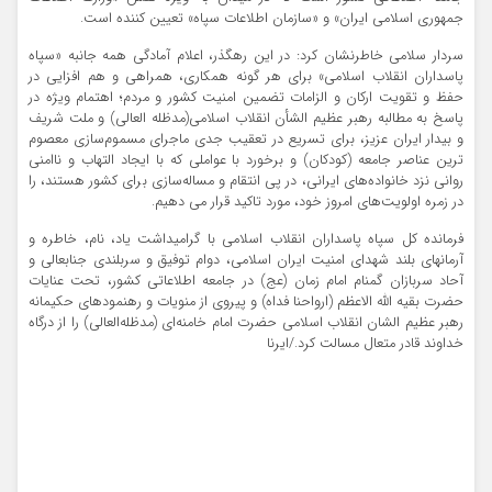
جمهوری اسلامی ایران» و «سازمان اطلاعات سپاه» تعیین کننده است.
سردار سلامی خاطرنشان کرد: در این رهگذر، اعلام آمادگی همه جانبه «سپاه
پاسداران انقلاب اسلامی» برای هر گونه همکاری، همراهی و هم افزایی در
حفظ و تقویت ارکان و الزامات تضمین امنیت کشور و مردم؛ اهتمام ویژه در
پاسخ به مطالبه رهبر عظیم الشأن انقلاب اسلامی(مدظله العالی) و ملت شریف
و بیدار ایران عزیز، برای تسریع در تعقیب جدی ماجرای مسموم‌سازی معصوم
ترین عناصر جامعه (کودکان) و برخورد با عواملی که با ایجاد التهاب و ناامنی
روانی نزد خانواده‌های ایرانی، در پی انتقام و مساله‌سازی برای کشور هستند، را
در زمره اولویت‌های امروز خود، مورد تاکید قرار می دهیم.
فرمانده کل سپاه پاسداران انقلاب اسلامی با گرامیداشت یاد، نام، خاطره و
آرمانهای بلند شهدای امنیت ایران اسلامی، دوام توفیق و سربلندی جنابعالی و
آحاد سربازان گمنام امام زمان (عج) در جامعه اطلاعاتی کشور، تحت عنایات
حضرت بقیه الله الاعظم (ارواحنا فداه) و پیروی از منویات و رهنمودهای حکیمانه
رهبر عظیم الشان انقلاب اسلامی حضرت امام خامنه‌ای (مدظله‌العالی) را از درگاه
خداوند قادر متعال مسالت کرد./ایرنا