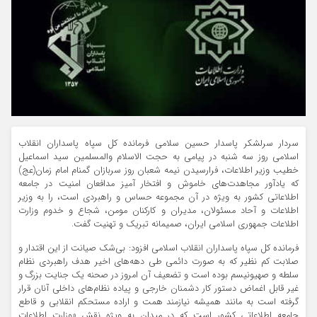
سردار سرلشکر پاسدار حسین سلامی فرمانده کل سپاه پاسداران انقلاب
اسلامی روز سه شنبه در پیامی به حجت الاسلام والمسلمین سید اسماعیل
خطیب وزیر اطلاعات، فرارسیدن نیمه شعبان روز سربازان گمنام امام زمان(عج)
که یادآور مجاهدت‌های خاموش و افتخار آمیز مدافعان امنیت در جامعه
اطلاعاتی کشور به ویژه در آن مجموعه حساس و راهبردی است، را به وزیر
اطلاعات و آحاد مسئولان، مدیران و کارکنان مومن، شجاع و خدوم وزارت
اطلاعات جمهوری اسلامی ایران، صمیمانه تبریک و تهنیت گفت.
فرمانده کل سپاه پاسداران انقلاب اسلامی افزود: بی‌شک صیانت از این اقتدار و
صلابت کم نظیر که به صورت دائمی طی دهه‌های اخیر هدف راهبردی نظام
سلطه و صهیونیسم بوده است و تضعیف آن امروز در صحنه یک جنایت بزرگ و
غیر قابل اغماض دستور کار دشمنان خارجی و پیاده نظام‌های داخلی آنان قرار
گرفته است به مانند همیشه نیازمند همت و اراده مستحکم انقلابی و قاطع
جامعه اطلاعاتی کشور است که در میدان به ویژه نقش «وزارت اطلاعات