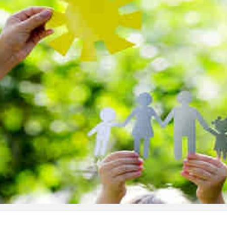
*چندرسانه‌ای
*استان ها
فیلم
آذربایجان شرق
گالری
آذربایجان غربی
اینفوگرافی
اردبیل
عکس
اصفهان
صوت و فیلم
البرز
ایلام