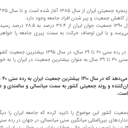
بوشهر
براساس داده‌های موجود، پنجره جمعیتی ایران از سال ۱۳۸۵ آغاز شد
تهران
ز کاهش جمعیت و پیر شدن افراد جامعه وجود دارد.
چهار محال و بخ
اکنون داده‌های آماری نشان می‌دهد که تا سال ۱۳۹۰ جمعیت جوان ایران از ۳۷.۴ درصد به ۲۸.۵ در
خراسان جنوبی
ل ۱۴۱۰ این رقم به ۲۴.۱ درصد می‌رسد و با این اوصاف حرکت به سمت پیری جامعه را خواهی
خراسان رضوی
خراسان شمالی
همچنین تا سال ۱۳۹۰ بیشترین جمعیت کشور در رده سنی ۲۰ تا ۲۹ سال، در سال ۱۳۹۵ بیشترین جمعیت 
خوزستان
به رده سنی ۲۵ تا ۳۴ سال رسید و اکنون رده سنی ۳۰ تا ۳۹ سال به عنوان بیشترین جمعیت در ایران را به خ
زنجان
سمنان
پیش‌بینی کارشناسان حوزه جمعیت نیز نشان می‌دهد 
سیستان و بلو
ن‌کننده و روند جمعیتی کشور به سمت میانسالی و سالمندی و د
فارس
است.
قزوین
قم
عیت کشور این موضوع را تایید کرده که جامعه ایران را دیگ
کردستان
انداردهای بین‌المللی میانگین سنی میانسالی در جهان در رده سن
کرمان
۳۰ تا ۶۰ ساله تعریف شده است و در سال ۱۳۹۷ نیز با تصویب شورا