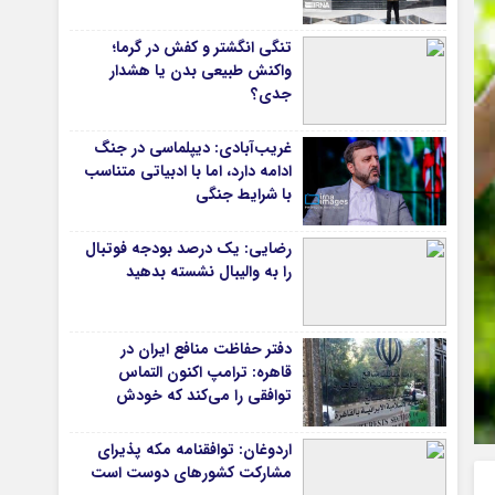
دانشگاه
تنگی انگشتر و کفش در گرما؛
آموزش و پرورش
واکنش طبیعی بدن یا هشدار
جدی؟
بهداشت و درمان
سبک زندگی
غریب‌آبادی: دیپلماسی در جنگ
حوادث، انتظامی
ادامه دارد، اما با ادبیاتی متناسب
با شرایط جنگی
شهری و رفاهی
شهرداری و شورای شهر
رضایی: یک درصد بودجه فوتبال
را به والیبال نشسته بدهید
*ماناسپهر
ی
یادداشت روز
دفتر حفاظت منافع ایران در
اطلاعیه
قاهره: ترامپ اکنون التماس
پیام تبریک ماناسپهر
توافقی را می‌کند که خودش
پیام تسلیت ماناسپهر
ویران کرد
اردوغان: توافقنامه مکه پذیرای
پیوندهای سایت
مشارکت کشورهای دوست است