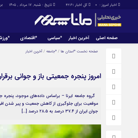
برابر با 
اخبار امروز :
کل اخبار
تاریخ : شنبه, ۱۷ مرداد , ۱۴۰۵
42161
0
صفحه اصلی
آخرین اخبار
*سیاسی
*اقتصادی
*ورز
صفحه اصلی
آخرین اخبار
صفحه نخست
*استان ها
/
*جامعه
/
آخرین اخبار
امروز پنجره جمعیتی باز و جوانی برقرار
جوان ایران از ۳۷.۴ درصد به ۲۸.۵ درصد […]