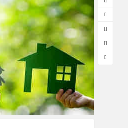
*فرهنگی
*جهان
مذهبی
بین الملل
ایثار و شهادت
آسیای غربی
دفاع مقدس
آمریکا و اروپا
اربعین