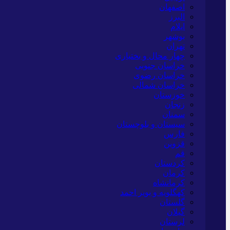
اصفهان
البرز
ایلام
بوشهر
تهران
چهار محال و بختیاری
خراسان جنوبی
خراسان رضوی
خراسان شمالی
خوزستان
زنجان
سمنان
سیستان و بلوچستان
فارس
قزوین
قم
کردستان
کرمان
کرمانشاه
کهگلویه و بویر احمد
گلستان
گیلان
لرستان