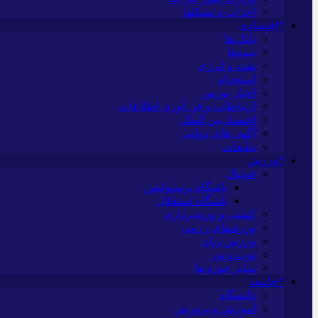
احزاب و تشکلها
*اقتصادی
بانک ها
بیمه‌ها
نفت و انرژی
استخدام
اخبار بورس
ارتباطات و فن آوری اطلاعات
اقتصاد بین الملل
آگهی های دولتی
تبلیغات
*ورزش
فوتبال
باشگاه پرسپولیس
باشگاه استقلال
کشتی و وزنه‌برداری
ورزشهای رزمی
ورزش زنان
توپ و تور
سایر حوزه ها
*جامعه
دانشگاه
آموزش و پرورش