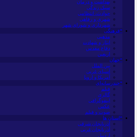
بهداشت و درمان
سبک زندگی
حوادث، انتظامی
شهری و رفاهی
شهرداری و شورای شهر
*فرهنگی
مذهبی
ایثار و شهادت
دفاع مقدس
اربعین
*جهان
بین الملل
آسیای غربی
آمریکا و اروپا
*چندرسانه‌ای
فیلم
گالری
اینفوگرافی
عکس
صوت و فیلم
*استان ها
آذربایجان شرقی
آذربایجان غربی
اردبیل