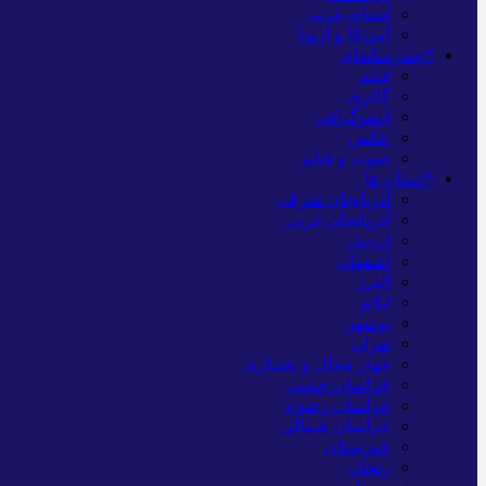
آسیای غربی
آمریکا و اروپا
*چندرسانه‌ای
فیلم
گالری
اینفوگرافی
عکس
صوت و فیلم
*استان ها
آذربایجان شرقی
آذربایجان غربی
اردبیل
اصفهان
البرز
ایلام
بوشهر
تهران
چهار محال و بختیاری
خراسان جنوبی
خراسان رضوی
خراسان شمالی
خوزستان
زنجان