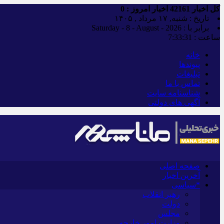
کل اخبار
42161
اخبار امروز :
0
تاریخ : شنبه, ۱۷ مرداد , ۱۴۰۵
برابر با : Saturday - 8 - August - 2026
ساعت :
7:33:32
خانه
پیوندها
تبلیغات
تماس با ما
شناسنامه سایت
آگهی های دولتی
صفحه اصلی
آخرین اخبار
*سیاسی
رهبر انقلاب
دولت
مجلس
وزارت امور خارجه