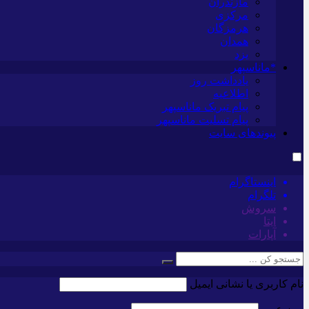
مازندران
مرکزی
هرمزگان
همدان
یزد
*ماناسپهر
یادداشت روز
اطلاعیه
پیام تبریک ماناسپهر
پیام تسلیت ماناسپهر
پیوندهای سایت
اینستاگرام
تلگرام
سروش
ایتا
آپارات
نام کاربری یا نشانی ایمیل