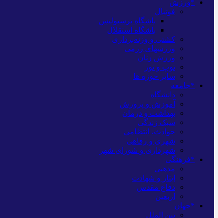
*ورزش
فوتبال
باشگاه پرسپولیس
باشگاه استقلال
کشتی و وزنه‌برداری
ورزشهای رزمی
ورزش زنان
توپ و تور
سایر حوزه ها
*جامعه
دانشگاه
آموزش و پرورش
بهداشت و درمان
سبک زندگی
حوادث، انتظامی
شهری و رفاهی
شهرداری و شورای شهر
*فرهنگی
مذهبی
ایثار و شهادت
دفاع مقدس
اربعین
*جهان
بین الملل