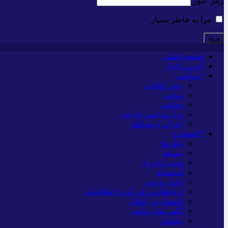
رمز عبور
مرا به خاطر بسپار
صفحه اصلی
آخرین اخبار
*سیاسی
رهبر انقلاب
دولت
مجلس
وزارت امور خارجه
احزاب و تشکلها
*اقتصادی
بانک ها
بیمه‌ها
نفت و انرژی
استخدام
اخبار بورس
ارتباطات و فن آوری اطلاعات
اقتصاد بین الملل
آگهی های دولتی
تبلیغات