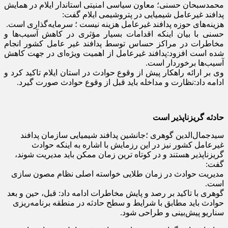
محمدسبحان حسنی؛ معاون سیاسی امنیتی استاندار ایلام در همایش
پدافند غیرعامل شیمیایی در پتروشیمی ایلام گفت:
هزینه‌های حوزه پدافند غیرعامل هزینه نیست ؛ سرمایه‌گذاری است.
حسنی با بیان اینکه اقدامات بسیار مؤثری در کاهش آسیب‌ها و
مخاطرات در مراکز حساس توسط پدافند غیر عامل کشور انجام
شده است افزود:پدافند غیرعامل از اهمیت ویژه‌ای در جهت کاهش
آسیب‌ها برخوردار است.
وی بر ارائه راهکار پیش از وقوع حوادث در استان ایلام تاکید کرد و
ادامه داد:نظارت و مداخله باید قبل از وقوع حوادث صورت گیرد.
حادثه گریز‌ناپذیر است
سیدجمال‌الدین گوهری ؛جانشین پدافند شیمیایی سازمان پدافند
غیرعامل کشور نیز در این رزمایش با اشاره به اینکه حوادث
گریزناپذیر هستند و در کوتاه ترین زمان ممکن باید مدیریت شوند،
گفت:
مدیریت حوادث در زمان طلایی خواسته اصلی نظام مصون سازی
است.
گوهری با تاکید بر‌ رصد و پایش مخاطرات ادامه داد: قبل، حین و بعد
حوادث باید مطابق با شرایط و سطح حادثه در منطقه برنامه‌ریزی
سناریو پیش‌بینی و طراحی شود.