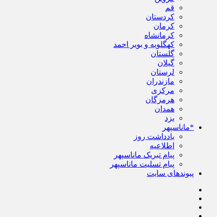
قم
کردستان
کرمان
کرمانشاه
کهگلویه و بویر احمد
گلستان
گیلان
لرستان
مازندران
مرکزی
هرمزگان
همدان
یزد
*ماناسپهر
یادداشت روز
اطلاعیه
پیام تبریک ماناسپهر
پیام تسلیت ماناسپهر
پیوندهای سایت