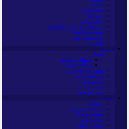
بیمه‌ها
نفت و انرژی
استخدام
اخبار بورس
ارتباطات و فن آوری اطلاعات
اقتصاد بین الملل
آگهی های دولتی
تبلیغات
*ورزش
فوتبال
باشگاه پرسپولیس
باشگاه استقلال
کشتی و وزنه‌برداری
ورزشهای رزمی
ورزش زنان
توپ و تور
سایر حوزه ها
*جامعه
دانشگاه
آموزش و پرورش
بهداشت و درمان
سبک زندگی
حوادث، انتظامی