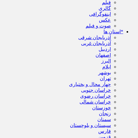
فیلم
گالری
اینفوگرافی
عکس
صوت و فیلم
*استان ها
آذربایجان شرقی
آذربایجان غربی
اردبیل
اصفهان
البرز
ایلام
بوشهر
تهران
چهار محال و بختیاری
خراسان جنوبی
خراسان رضوی
خراسان شمالی
خوزستان
زنجان
سمنان
سیستان و بلوچستان
فارس
قزوین