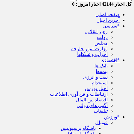
کل اخبار
42144
اخبار امروز :
0
صفحه اصلی
آخرین اخبار
*سیاسی
رهبر انقلاب
دولت
مجلس
وزارت امور خارجه
احزاب و تشکلها
*اقتصادی
بانک ها
بیمه‌ها
نفت و انرژی
استخدام
اخبار بورس
ارتباطات و فن آوری اطلاعات
اقتصاد بین الملل
آگهی های دولتی
تبلیغات
*ورزش
فوتبال
باشگاه پرسپولیس
باشگاه استقلال