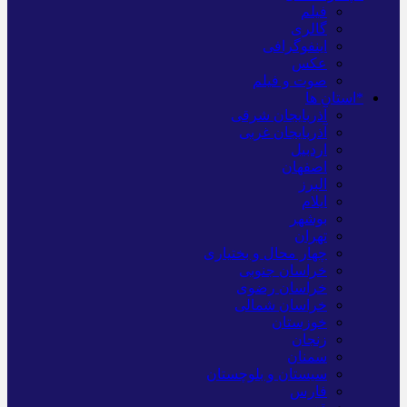
فیلم
گالری
اینفوگرافی
عکس
صوت و فیلم
*استان ها
آذربایجان شرقی
آذربایجان غربی
اردبیل
اصفهان
البرز
ایلام
بوشهر
تهران
چهار محال و بختیاری
خراسان جنوبی
خراسان رضوی
خراسان شمالی
خوزستان
زنجان
سمنان
سیستان و بلوچستان
فارس