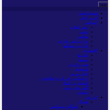
صفحه اصلی
آخرین اخبار
*سیاسی
رهبر انقلاب
دولت
مجلس
وزارت امور خارجه
احزاب و تشکلها
*اقتصادی
بانک ها
بیمه‌ها
نفت و انرژی
استخدام
اخبار بورس
ارتباطات و فن آوری اطلاعات
اقتصاد بین الملل
آگهی های دولتی
تبلیغات
*ورزش
فوتبال
باشگاه پرسپولیس