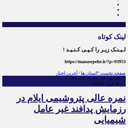
×
لینک کوتاه
لـیـنـک زیـر را کـپـی کـنـیـد !
https://manasepehr.ir/?p=93953
صفحه نخست
*استان ها
/
آخرین اخبار
انتشار :
آذر ۲۲, ۱۴۰۱ - ۲۰:۳۹
کد خبر :
93953
نمره عالی پتروشیمی ایلام در
رزمایش پدافند غیر عامل
شیمیایی