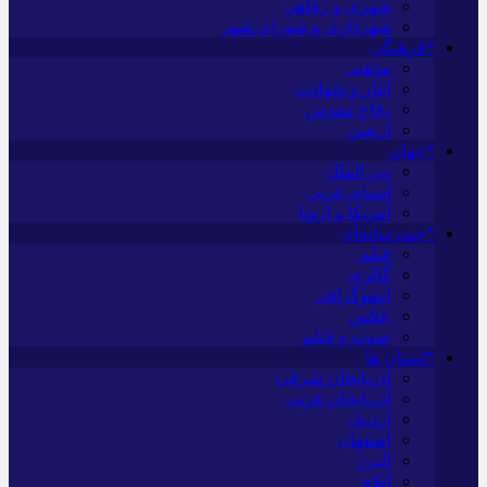
شهری و رفاهی
شهرداری و شورای شهر
*فرهنگی
مذهبی
ایثار و شهادت
دفاع مقدس
اربعین
*جهان
بین الملل
آسیای غربی
آمریکا و اروپا
*چندرسانه‌ای
فیلم
گالری
اینفوگرافی
عکس
صوت و فیلم
*استان ها
آذربایجان شرقی
آذربایجان غربی
اردبیل
اصفهان
البرز
ایلام