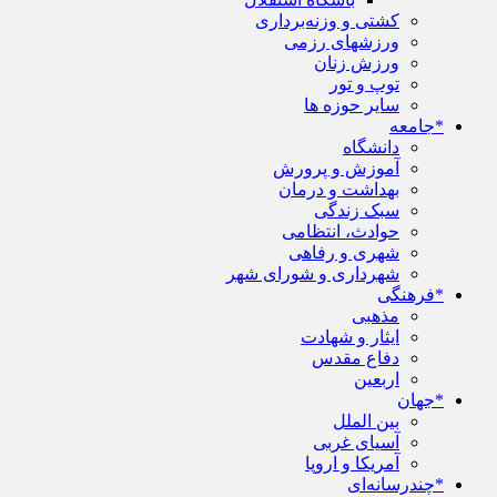
کشتی و وزنه‌برداری
ورزشهای رزمی
ورزش زنان
توپ و تور
سایر حوزه ها
*جامعه
دانشگاه
آموزش و پرورش
بهداشت و درمان
سبک زندگی
حوادث، انتظامی
شهری و رفاهی
شهرداری و شورای شهر
*فرهنگی
مذهبی
ایثار و شهادت
دفاع مقدس
اربعین
*جهان
بین الملل
آسیای غربی
آمریکا و اروپا
*چندرسانه‌ای