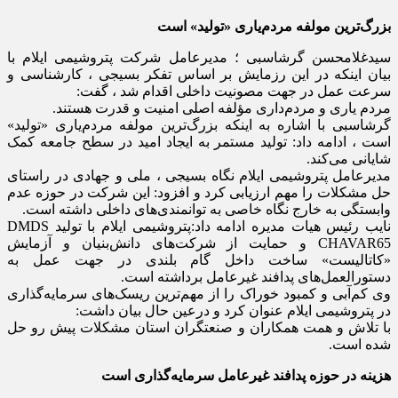
بزرگ‌ترین مولفه مردم‌یاری «تولید» است
سیدغلامحسن گرشاسبی ؛ مدیرعامل شرکت پتروشیمی ایلام با
بیان اینکه در این رزمایش بر اساس تفکر بسیجی ، کارشناسی و
سرعت عمل در جهت مصونیت داخلی اقدام شد ، گفت:
مردم یاری و مردم‌داری مؤلفه اصلی امنیت و قدرت هستند.
گرشاسبی با اشاره به اینکه بزرگ‌ترین مولفه مردم‌یاری «تولید»
است ، ادامه داد: تولید مستمر به ایجاد امید در سطح جامعه کمک
شایانی می‌کند.
مدیرعامل پتروشیمی ایلام نگاه بسیجی ، ملی و جهادی در راستای
حل مشکلات را مهم ارزیابی کرد و افزود: این شرکت در حوزه عدم
وابستگی به خارج نگاه خاصی به توانمندی‌های داخلی داشته است.
نایب رئیس هیات مدیره ادامه داد:پتروشیمی ایلام با تولید DMDS
CHAVAR65 و حمایت از شرکت‌های دانش‌بنیان و آزمایش
«کاتالیست» ساخت داخل گام بلندی در جهت عمل به
دستو‌رالعمل‌های پدافند غیرعامل برداشته است.
وی کم‌آبی و کمبود خوراک را از مهم‌ترین ریسک‌های سرمایه‌گذاری
در پتروشیمی ایلام عنوان کرد و در‌عین حال بیان داشت:
با تلاش و همت همکاران و صنعتگران استان مشکلات پیش رو حل
شده است.
هزینه در حوزه پدافند غیرعامل سرمایه‌گذاری است