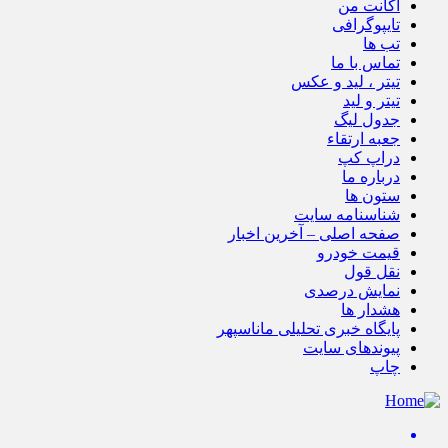
اکانت من
تایپوگرافی
تب ها
تماس با ما
تیتر ، لید و عکس
تیتر و لید
جدول لیگ
جعبه ارتقاء
دراپ کپ
درباره ما
ستون ها
شناسنامه سایت
صفحه اصلی – آخرین اخبار
قیمت خودرو
نقل قول
نمایش درصدی
هشدار ها
پایگاه خبری تحلیلی ماناسپهر
پیوندهای سایت
چاپ