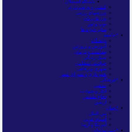
باشگاه استقلال
کشتی و وزنه‌برداری
ورزشهای رزمی
ورزش زنان
توپ و تور
سایر حوزه ها
*جامعه
دانشگاه
آموزش و پرورش
بهداشت و درمان
سبک زندگی
حوادث، انتظامی
شهری و رفاهی
شهرداری و شورای شهر
*فرهنگی
مذهبی
ایثار و شهادت
دفاع مقدس
اربعین
*جهان
بین الملل
آسیای غربی
آمریکا و اروپا
*چندرسانه‌ای