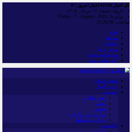
کل اخبار
42144
اخبار امروز :
0
تاریخ : جمعه, ۱۶ مرداد , ۱۴۰۵
برابر با : Friday - 7 - August - 2026
ساعت :
22:26:59
خانه
پیوندها
تبلیغات
تماس با ما
شناسنامه سایت
آگهی های دولتی
صفحه اصلی
آخرین اخبار
*سیاسی
رهبر انقلاب
دولت
مجلس
وزارت امور خارجه
احزاب و تشکلها
*اقتصادی
بانک ها