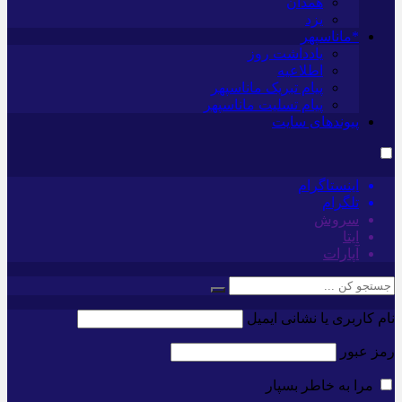
همدان
یزد
*ماناسپهر
یادداشت روز
اطلاعیه
پیام تبریک ماناسپهر
پیام تسلیت ماناسپهر
پیوندهای سایت
اینستاگرام
تلگرام
سروش
ایتا
آپارات
نام کاربری یا نشانی ایمیل
رمز عبور
مرا به خاطر بسپار