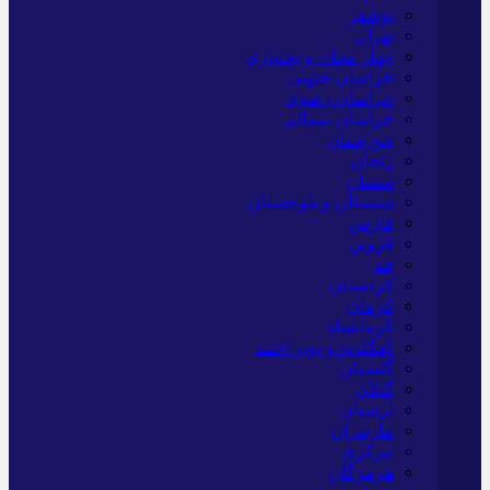
بوشهر
تهران
چهار محال و بختیاری
خراسان جنوبی
خراسان رضوی
خراسان شمالی
خوزستان
زنجان
سمنان
سیستان و بلوچستان
فارس
قزوین
قم
کردستان
کرمان
کرمانشاه
کهگلویه و بویر احمد
گلستان
گیلان
لرستان
مازندران
مرکزی
هرمزگان