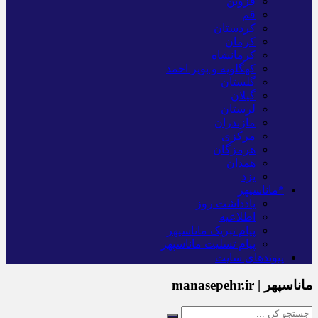
قزوین
قم
کردستان
کرمان
کرمانشاه
کهگلویه و بویر احمد
گلستان
گیلان
لرستان
مازندران
مرکزی
هرمزگان
همدان
یزد
*ماناسپهر
یادداشت روز
اطلاعیه
پیام تبریک ماناسپهر
پیام تسلیت ماناسپهر
پیوندهای سایت
ماناسپهر | manasepehr.ir