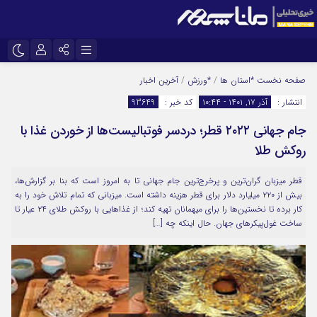
نام کاربری یا نشانی ایمیل
اینستاگرام
تلگرام
صفحه نخست
*استان ها
/
*ورزش
/
آخرین اخبار
انتشار :
آذر ۱۷, ۱۴۰۱ - ۱۰:۴۴
کد خبر :
93649
سروش
ایتا
جام جهانی ۲۰۲۲ قطر؛ دردسر فوتبالیست‌ها از خوردن غذا با
رمز عبور
آپارات
روکش طلا
قطر میزبان گران‌ترین و پرخرج‌ترین جام جهانی تا به امروز است که بنا بر گزارش‌ها،
مرا به خاطر بسپار
بیش از ۲۲۰ میلیارد دلار برای قطر هزینه داشته است. میزبانی که تمام تلاش خود را به
کار برده تا نخستین‌ها را برای میهمانان تهیه کند؛ از غذاهایی با روکش طلای ۲۴ عیار تا
ساخت غول‌پیکرهای جهان. حال اینکه چه […]