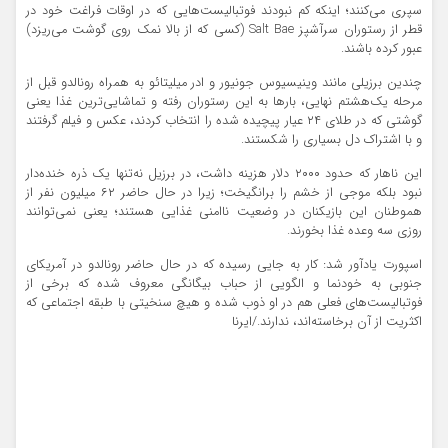
سپری می‌کنند؛ اینکه کم نبودند فوتبالیست‌هایی که در اوقات فراغت خود در
قطر از رستوران سرآشپز Salt Bae (کسی که از بالا نمک روی گوشت می‌ریزد)
عبور کرده باشند.
چندین برزیلی مانند وینیسیوس جونیور و ادر میلیتائو به همراه رونالدو قبل از
مرحله یک‌هشتم نهایی، بارها به این رستوران رفته و تماشایی‌ترین غذا یعنی
گوشتی که در طلای ۲۴ عیار پیچیده شده را انتخاب کردند، عکس و فیلم گرفتند
و با اشتراک دل بسیاری را شکستند.
این ناهار که حدود ۲۰۰۰ دلار هزینه داشت، در برزیل نه‌تنها یک ذره خنده‌دار
نبود بلکه موجی از خشم را برانگیخت؛ زیرا در حال حاضر ۶۲ میلیون نفر از
هموطنان این بازیکنان در وضعیت ناامنی غذایی هستند؛ یعنی نمی‌توانند
روزی سه وعده غذا بخورند.
اسپورت یادآور شد: کار به جایی رسیده که در حال حاضر رونالدو در آمریکای
جنوبی به خودنما و الگویی از حباب بیگانگی معروف شده که برخی از
فوتبالیست‌های فعلی هم در او ذوب شده و هیچ سنخیتی با طبقه اجتماعی که
اکثریت از آن برخاسته‌اند، ندارند./ایرنا