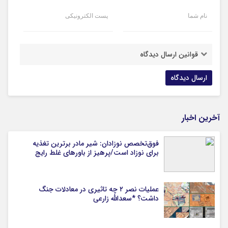
نام شما
پست الکترونیکی
قوانین ارسال دیدگاه
آخرین اخبار
فوق‌تخصص نوزادان: شیر مادر برترین تغذیه
برای نوزاد است/پرهیز از باورهای غلط رایج
عملیات نصر ۲ چه تاثیری در معادلات جنگ
داشت؟ *سعدالله زارعی