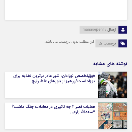
ارسال :
manasepehr
این مطلب بدون برچسب می باشد.
برچسب ها
نوشته های مشابه
فوق‌تخصص نوزادان: شیر مادر برترین تغذیه برای
نوزاد است/پرهیز از باورهای غلط رایج
عملیات نصر ۲ چه تاثیری در معادلات جنگ داشت؟
*سعدالله زارعی