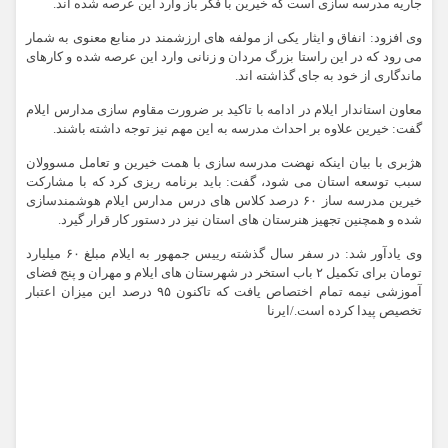
جاریه مدرسه سازی است که خیرین با فکر باز وارد این عرصه شده اند.
وی افزود: انفاق و ایثار یکی از مولفه های ارزشمند در منابع معنوی به شمار
می رود که در این راستا بزرگ مردان و زنانی وارد این عرصه شده و کارهای
ماندگاری از خود به جای گذاشته اند.
معاون استاندار ایلام در ادامه با تاکید بر ضرورت مقاوم سازی مدارس ایلام
گفت: خیرین علاوه بر احداث مدرسه به این مهم نیز توجه داشته باشند.
هژبری با بیان اینکه نهضت مدرسه سازی با همت خیرین و تعامل مسوولان
سبب توسعه استان می شود، گفت: باید برنامه ریزی کرد که با مشارکت
خیرین مدرسه ساز ۶٠ درصد کلاس های درس مدارس ایلام هوشمندسازی
شده و همچنین تجهیز هنرستان های استان نیز در دستور کار قرار گیرد.
وی یادآور شد: در سفر سال گذشته رییس جمهور به ایلام مبلغ ۶٠ میلیارد
تومان برای تکمیل ۲ باب استخر در شهرستان های ایلام و مهران و پنج فضای
آموزشی نیمه تمام اختصاص یافت که تاکنون ۹۵ درصد این میزان اعتبار
تخصیص پیدا کرده است./ایرنا