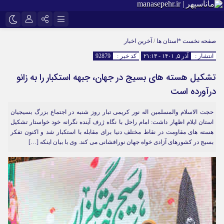
اینستاگرام
نام کاربری یا نشانی ایمیل
تلگرام
صفحه نخست
*استان ها
/
آخرین اخبار
انتشار :
آذر ۵, ۱۴۰۱ - ۲۱:۱۳
کد خبر :
92879
سروش
ایتا
تشکیل هسته های بسیج در جهان، جبهه استکبار را به زانو
رمز عبور
آپارات
درآورده است
حجت الاسلام والمسلمین اله نور کریمی تبار روز شنبه در اجتماع بزرگ بسیجیان
مرا به خاطر بسپار
استان ایلام اظهار داشت: امام راحل با نگاه ژرف آینده نگرانه خود خواستار تشکیل
هسته های مقاومت در نقاط مختلف دنیا برای مقابله با استکبار شد و اکنون تفکر
بسیج در کشورهای آزادی خواه جهان نورافشانی می کند. وی با بیان اینکه […]