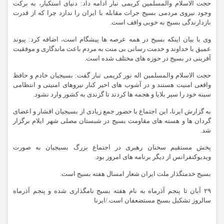
حجت الاسلام والمسلمین کریمی تبار ادامه داد: دنیای استکبار، به برکت
وجود نیروی مردمی بسیج جرات مقابله با ایران را ندارد چرا که از قدرت
بازدارندگی بسیج به خوبی واقف است.
وی با بیان اینکه بسیج در همه عرصه ها پیشگام است، اضافه کرد: پیوند
عمیق با خداوند و خدمت رسانی بی منت به مردم باعث ماندگاری و موفقیت
آفرینی در بسیج در حوزه های مختلف شده است.
حجت الاسلام والمسلمین اله نور کریمی تبار گفت: بسیجیان خادم و حافظ
واقعی امنیت هستند و در آشوب های اخیر کنار نیروهای امنیتی و انتظامی
سینه خود را سپر بلایا و هجمه ها کردند تا گزندی به کشور وارد نشود.
به گزارش ایرنا، این اجتماع با حضور جمع زیادی از بسیجیان اقشار و اعضای
گردان ها و هسته های مقاومت بسیج در شبستان مصلی شهر ایلام برگزار
شد.
پخش مستقیم سخنان رهبری در اجتماع بزرگ بسیجیان به صورت
ویدیوکنفرانس از دیگر برنامه های امروز بود.
بسیج خدمتگذار ملت ایران شعار امسال هفته بسیج است.
۲۹ آبان تا پنجم آذرماه به نام هفته بسیج نامگذاری شده و پنجم آذرماه
سالروز تشکیل بسبج مستضعفان است./ایرنا