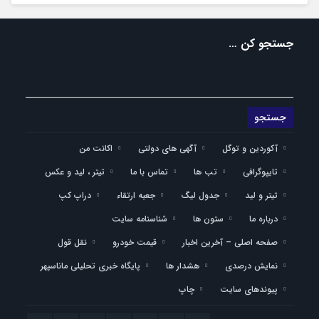
جستجو کن …
آکوردین و توگل
آگهی های دولتی
اکانت من
تایپوگرافی
تب ها
تماس با ما
تیتر ، لید و عکس
تیتر و لید
جدول لیگ
جعبه ارتقاء
دراپ کپ
درباره ما
ستون ها
شناسنامه سایت
صفحه اصلی – آخرین اخبار
قیمت خودرو
نقل قول
نمایش درصدی
هشدار ها
پایگاه خبری تحلیلی ماناسپهر
پیوندهای سایت
چاپ