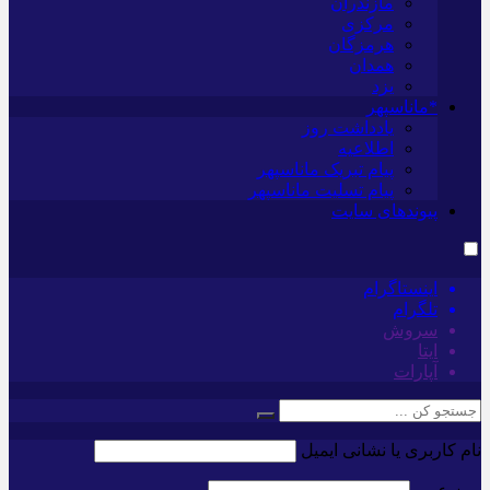
مازندران
مرکزی
هرمزگان
همدان
یزد
*ماناسپهر
یادداشت روز
اطلاعیه
پیام تبریک ماناسپهر
پیام تسلیت ماناسپهر
پیوندهای سایت
اینستاگرام
تلگرام
سروش
ایتا
آپارات
نام کاربری یا نشانی ایمیل