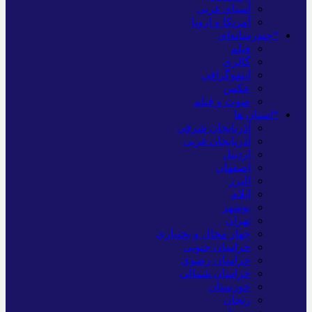
آسیای غربی
آمریکا و اروپا
*چندرسانه‌ای
فیلم
گالری
اینفوگرافی
عکس
صوت و فیلم
*استان ها
آذربایجان شرقی
آذربایجان غربی
اردبیل
اصفهان
البرز
ایلام
بوشهر
تهران
چهار محال و بختیاری
خراسان جنوبی
خراسان رضوی
خراسان شمالی
خوزستان
زنجان