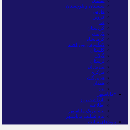
سمنان
سیستان و بلوچستان
فارس
قزوین
قم
کردستان
کرمان
کرمانشاه
کهگلویه و بویر احمد
گلستان
گیلان
لرستان
مازندران
مرکزی
هرمزگان
همدان
یزد
*ماناسپهر
یادداشت روز
اطلاعیه
پیام تبریک ماناسپهر
پیام تسلیت ماناسپهر
پیوندهای سایت