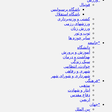
فوتبال
باشگاه پرسپولیس
باشگاه استقلال
کشتی و وزنه‌برداری
ورزشهای رزمی
ورزش زنان
توپ و تور
سایر حوزه ها
*جامعه
دانشگاه
آموزش و پرورش
بهداشت و درمان
سبک زندگی
حوادث، انتظامی
شهری و رفاهی
شهرداری و شورای شهر
*فرهنگی
مذهبی
ایثار و شهادت
دفاع مقدس
اربعین
*جهان
بین الملل