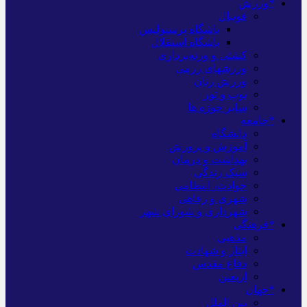
*ورزش
فوتبال
باشگاه پرسپولیس
باشگاه استقلال
کشتی و وزنه‌برداری
ورزشهای رزمی
ورزش زنان
توپ و تور
سایر حوزه ها
*جامعه
دانشگاه
آموزش و پرورش
بهداشت و درمان
سبک زندگی
حوادث، انتظامی
شهری و رفاهی
شهرداری و شورای شهر
*فرهنگی
مذهبی
ایثار و شهادت
دفاع مقدس
اربعین
*جهان
بین الملل