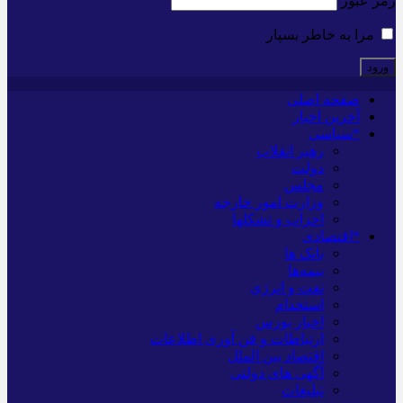
رمز عبور
مرا به خاطر بسپار
صفحه اصلی
آخرین اخبار
*سیاسی
رهبر انقلاب
دولت
مجلس
وزارت امور خارجه
احزاب و تشکلها
*اقتصادی
بانک ها
بیمه‌ها
نفت و انرژی
استخدام
اخبار بورس
ارتباطات و فن آوری اطلاعات
اقتصاد بین الملل
آگهی های دولتی
تبلیغات