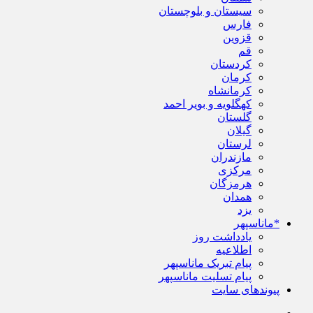
سیستان و بلوچستان
فارس
قزوین
قم
کردستان
کرمان
کرمانشاه
کهگلویه و بویر احمد
گلستان
گیلان
لرستان
مازندران
مرکزی
هرمزگان
همدان
یزد
*ماناسپهر
یادداشت روز
اطلاعیه
پیام تبریک ماناسپهر
پیام تسلیت ماناسپهر
پیوندهای سایت