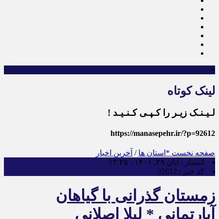
×
لینک کوتاه
لـیـنـک زیـر را کـپـی کـنـیـد !
https://manasepehr.ir/?p=92612
صفحه نخست
*استان ها
/
آخرین اخبار
انتشار :
آبان ۲۹, ۱۴۰۱ - ۱۳:۳۵
کد خبر :
92612
زمستان گذرانی با گیاهان
آپارتمانی * لیلا اصلانی