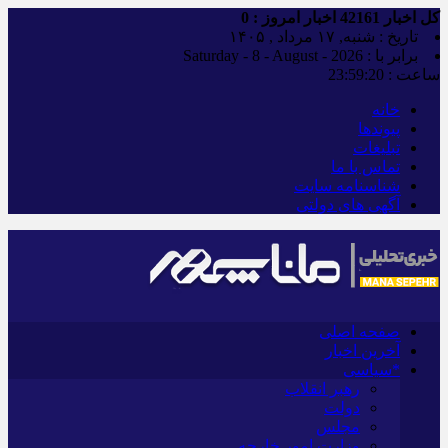
کل اخبار
42161
اخبار امروز :
0
تاریخ : شنبه, ۱۷ مرداد , ۱۴۰۵
برابر با : Saturday - 8 - August - 2026
ساعت :
23:59:21
خانه
پیوندها
تبلیغات
تماس با ما
شناسنامه سایت
آگهی های دولتی
صفحه اصلی
آخرین اخبار
*سیاسی
رهبر انقلاب
دولت
مجلس
وزارت امور خارجه