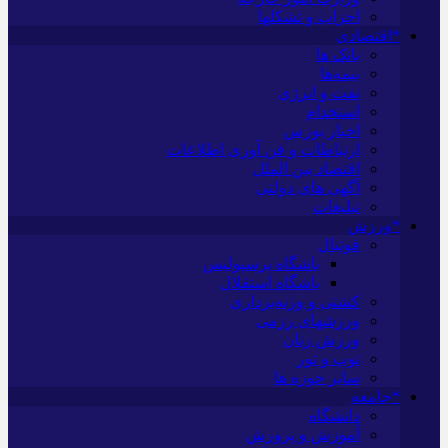
احزاب و تشکلها
*اقتصادی
بانک ها
بیمه‌ها
نفت و انرژی
استخدام
اخبار بورس
ارتباطات و فن آوری اطلاعات
اقتصاد بین الملل
آگهی های دولتی
تبلیغات
*ورزش
فوتبال
باشگاه پرسپولیس
باشگاه استقلال
کشتی و وزنه‌برداری
ورزشهای رزمی
ورزش زنان
توپ و تور
سایر حوزه ها
*جامعه
دانشگاه
آموزش و پرورش