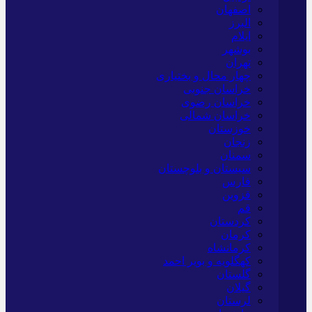
اصفهان
البرز
ایلام
بوشهر
تهران
چهار محال و بختیاری
خراسان جنوبی
خراسان رضوی
خراسان شمالی
خوزستان
زنجان
سمنان
سیستان و بلوچستان
فارس
قزوین
قم
کردستان
کرمان
کرمانشاه
کهگلویه و بویر احمد
گلستان
گیلان
لرستان