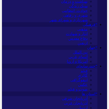
بهداشت و درمان
سبک زندگی
حوادث، انتظامی
شهری و رفاهی
شهرداری و شورای شهر
*فرهنگی
مذهبی
ایثار و شهادت
دفاع مقدس
اربعین
*جهان
بین الملل
آسیای غربی
آمریکا و اروپا
*چندرسانه‌ای
فیلم
گالری
اینفوگرافی
عکس
صوت و فیلم
*استان ها
آذربایجان شرقی
آذربایجان غربی
اردبیل