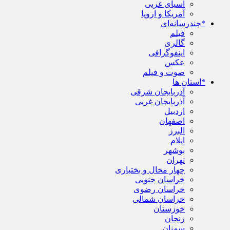
آسیای غربی
آمریکا و اروپا
*چندرسانه‌ای
فیلم
گالری
اینفوگرافی
عکس
صوت و فیلم
*استان ها
آذربایجان شرقی
آذربایجان غربی
اردبیل
اصفهان
البرز
ایلام
بوشهر
تهران
چهار محال و بختیاری
خراسان جنوبی
خراسان رضوی
خراسان شمالی
خوزستان
زنجان
سمنان