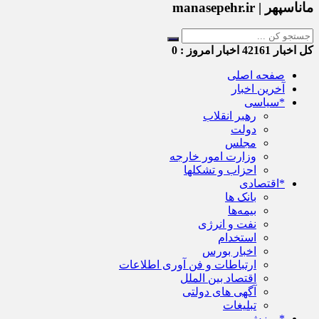
ماناسپهر | manasepehr.ir
کل اخبار
42161
اخبار امروز :
0
صفحه اصلی
آخرین اخبار
*سیاسی
رهبر انقلاب
دولت
مجلس
وزارت امور خارجه
احزاب و تشکلها
*اقتصادی
بانک ها
بیمه‌ها
نفت و انرژی
استخدام
اخبار بورس
ارتباطات و فن آوری اطلاعات
اقتصاد بین الملل
آگهی های دولتی
تبلیغات
*ورزش