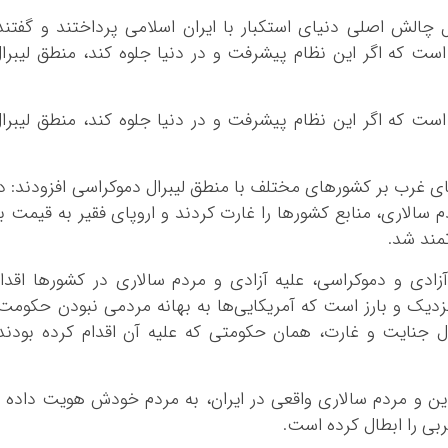
کرمانشاه
چالش اصلی دنیای استکبار با ایران اسلامی پرداختند و گفتند
کهگلویه و بویر 
ست که اگر این نظام پیشرفت و در دنیا جلوه کند، منطق لیبرا
گلستان
گیلان
ست که اگر این نظام پیشرفت و در دنیا جلوه کند، منطق لیبرا
لرستان
مازندران
مرکزی
یای غرب بر کشورهای مختلف با منطق لیبرال دموکراسی افزودند: د
هرمزگان
دم سالاری، منابع کشورها را غارت کردند و اروپای فقیر به قیمت ب
همدان
مند شد.
یزد
آزادی و دموکراسی، علیه آزادی و مردم سالاری در کشورها اقدا
نزدیک و بارز است که آمریکایی‌ها به بهانه مردمی نبودن حکومت
ا حمله نظامی کردند اما بعد از ۲۰ سال جنایت و غارت، همان حکومتی که علیه آن اقدام کرده بودند
دین و مردم سالاری واقعی در ایران، به مردم خودش هویت داده 
ربی را ابطال کرده است.