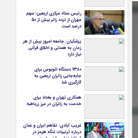
دانشگاه
رئیس ستاد مرکزی اربعین: سهم
آموزش و پرورش
مهران از تردد زائر بیش از ۵۰
درصد است
بهداشت و درمان
سبک زندگی
پزشکیان: جامعه امروز بیش از هر
حوادث، انتظامی
زمان به همدلی و اخلاق قرآنی
نیاز دارد
شهری و رفاهی
شهرداری و شورای شهر
۷۳۸۰ دستگاه اتوبوس برای
جابه‌جایی زائران اربعین به‌
*ماناسپهر
کارگیری شد
ی
یادداشت روز
همکاری تهران و بغداد برای
اطلاعیه
خدمت به زائران در مرز زرباطیه
پیام تبریک ماناسپهر
پیام تسلیت ماناسپهر
غریب آبادی: تفاهم ایران و عمان
پیوندهای سایت
درباره ترتیبات تنگه هرمز در