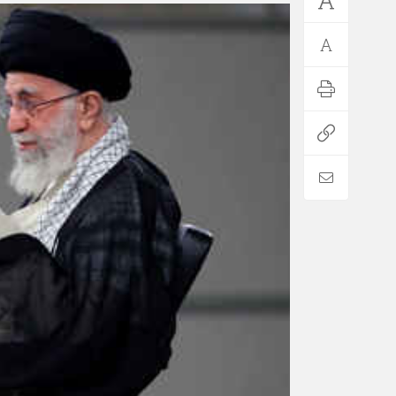
*فرهنگی
*جهان
مذهبی
بین الملل
ایثار و شهادت
آسیای غربی
دفاع مقدس
آمریکا و اروپا
اربعین