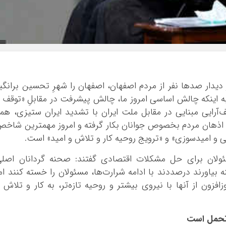
بوشهر
تهران
چهار محال و بخ
خراسان جنوبی
خراسان رضوی
خراسان شمالی
 دیدار صدها نفر از مردم اصفهان، اصفهان را شهرِ تحسین برانگی
خوزستان
 به اینکه چالش اساسی امروز ما، چالش پیشرفت در مقابلِ «توقف 
زنجان
‌آرایی مبنایی در مقابل ملت ایران با تشدید ایران ستیزی، هم
ه اذهان مردم بخصوص جوانان بکار گرفته و امروز مهمترین شاخ
سمنان
نی و امیدسوزی» و «ترویج روحیه کار و تلاش و امید» است.
سیستان و بلو
فارس
سئولان برای حل مشکلات اقتصادی گفتند: صحنه گردانان اصل
قزوین
 بیاورند درصددند با ادامه شرارت‌ها، مسئولان را خسته کنند ام
قم
ون از آنها با نیروی بیشتر و روحیه تازه‌تر، به کار و تلاش 
کردستان
کرمان
 تحمل است