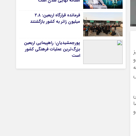
آستانه نهایی شدن است
فرمانده قرارگاه اربعین: ۲.۸
میلیون زائر به کشور بازگشتند
تیاری
پورجمشیدیان: راهپیمایی اربعین
بزرگ‌ترین عملیات فرهنگی کشور
ز
است
و
ه
ص
چستان
ی
ا
و