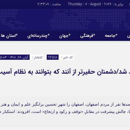
برابر با : Thursday - 6 - August - 2026
ساعت :
2:33:10
ش
*جامعه
*فرهنگی
*جهان
*چندرسانه‌ای
*استان ها
*سیاسی
*اقتصادی
رهبر انقلاب
بانک ها
کد خبر :
92518
انتشار :
آبان ۲۸, ۱۴۰۱ - ۱۵:۰۳
دولت
بیمه‌ها
د/دشمنان حقیرتر از آنند که بتوانند به نظام آسی
مجلس
نفت و انرژی
وزارت امور خارجه
استخدام
احزاب و تشکلها
اخبار بورس
ارتباطات و فن 
ها نفر از مردم اصفهان، اصفهان را شهرِ تحسین برانگیز علم و ایمان و هنر 
اقتصاد بین المل
ا، چالش پیشرفت در مقابلِ «توقف و رکود و ارتجاع» است، افزودند: استکبار د
آگهی های دولت
تبلیغات