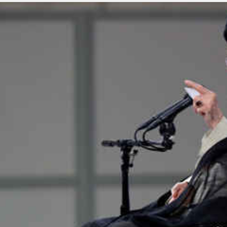
*چندرسانه‌ای
*استان ها
فیلم
آذربایجان شرق
گالری
آذربایجان غربی
اینفوگرافی
اردبیل
عکس
اصفهان
صوت و فیلم
البرز
ایلام