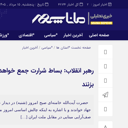
اخبار امروز :
کل اخبار
تاریخ : پنجشنبه, ۱۵ مرداد , ۱۴۰۵
42134
2
صفحه اصلی
آخرین اخبار
*سیاسی
*اقتصادی
*ورز
صفحه اصلی
آخرین اخبار
صفحه نخست
*استان ها
/
*سیاسی
/
آخرین اخبار
رهبر انقلاب: بساط شرارت جمع خواهد ش
بزنند
حضرت آیت‌الله خامنه‌ای صبح امروز (شنبه) در دیدار صد
جهاد خواندند و با اشاره به اینکه چالش اساسی امروز م
صف‌آرایی مبنایی در مقابل ملت ایران […]