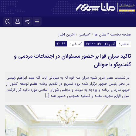
نام کاربری یا نشانی ایمیل
اینستاگرام
تلگرام
صفحه نخست
*استان ها
/
*سیاسی
/
آخرین اخبار
انتشار :
آبان ۲۱, ۱۴۰۱ - ۲۰:۱۲
کد خبر :
92164
سروش
ایتا
تاکید سران قوا بر حضور مسئولان در اجتماعات مردمی و
رمز عبور
آپارات
گفت‌وگو با جوانان
در نشست عصر امروز شنبه سران سه قوه که به میزبانی آیت الله سید ابراهیم رئیسی
مرا به خاطر بسپار
در دفتر رئیس جمهور برگزار شد؛ لزوم تسریع در تقدیم برنامه هفتم توسعه کشور از
طریق سازمان برنامه و بودجه به دولت و مجلس شورای اسلامی مورد تاکید قرار گرفت.
سران قوای مجریه، مقننه و قضائیه همچنین حضور همه […]