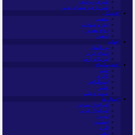
شهری و رفاهی
شهرداری و شورای شهر
*فرهنگی
مذهبی
ایثار و شهادت
دفاع مقدس
اربعین
*جهان
بین الملل
آسیای غربی
آمریکا و اروپا
*چندرسانه‌ای
فیلم
گالری
اینفوگرافی
عکس
صوت و فیلم
*استان ها
آذربایجان شرقی
آذربایجان غربی
اردبیل
اصفهان
البرز
ایلام