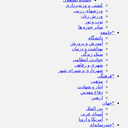
کشتی و وزنه‌برداری
ورزشهای رزمی
ورزش زنان
توپ و تور
سایر حوزه ها
*جامعه
دانشگاه
آموزش و پرورش
بهداشت و درمان
سبک زندگی
حوادث، انتظامی
شهری و رفاهی
شهرداری و شورای شهر
*فرهنگی
مذهبی
ایثار و شهادت
دفاع مقدس
اربعین
*جهان
بین الملل
آسیای غربی
آمریکا و اروپا
*چندرسانه‌ای