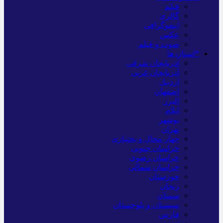
فیلم
گالری
اینفوگرافی
عکس
صوت و فیلم
*استان ها
آذربایجان شرقی
آذربایجان غربی
اردبیل
اصفهان
البرز
ایلام
بوشهر
تهران
چهار محال و بختیاری
خراسان جنوبی
خراسان رضوی
خراسان شمالی
خوزستان
زنجان
سمنان
سیستان و بلوچستان
فارس