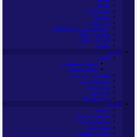
بیمه‌ها
نفت و انرژی
استخدام
اخبار بورس
ارتباطات و فن آوری اطلاعات
اقتصاد بین الملل
آگهی های دولتی
تبلیغات
*ورزش
فوتبال
باشگاه پرسپولیس
باشگاه استقلال
کشتی و وزنه‌برداری
ورزشهای رزمی
ورزش زنان
توپ و تور
سایر حوزه ها
*جامعه
دانشگاه
آموزش و پرورش
بهداشت و درمان
سبک زندگی
حوادث، انتظامی