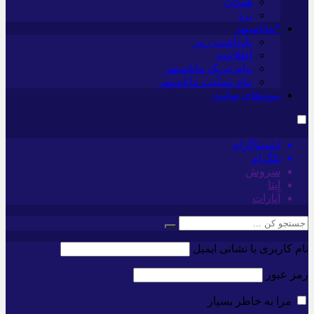
همدان
یزد
*ماناسپهر
یادداشت روز
اطلاعیه
پیام تبریک ماناسپهر
پیام تسلیت ماناسپهر
پیوندهای سایت
اینستاگرام
تلگرام
سروش
ایتا
آپارات
نام کاربری یا نشانی ایمیل
رمز عبور
مرا به خاطر بسپار