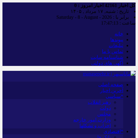
کل اخبار
42161
اخبار امروز :
0
تاریخ : شنبه, ۱۷ مرداد , ۱۴۰۵
برابر با : Saturday - 8 - August - 2026
ساعت :
17:47:14
خانه
پیوندها
تبلیغات
تماس با ما
شناسنامه سایت
آگهی های دولتی
صفحه اصلی
آخرین اخبار
*سیاسی
رهبر انقلاب
دولت
مجلس
وزارت امور خارجه
احزاب و تشکلها
*اقتصادی
بانک ها