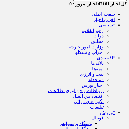
کل اخبار
42161
اخبار امروز :
0
صفحه اصلی
آخرین اخبار
*سیاسی
رهبر انقلاب
دولت
مجلس
وزارت امور خارجه
احزاب و تشکلها
*اقتصادی
بانک ها
بیمه‌ها
نفت و انرژی
استخدام
اخبار بورس
ارتباطات و فن آوری اطلاعات
اقتصاد بین الملل
آگهی های دولتی
تبلیغات
*ورزش
فوتبال
باشگاه پرسپولیس
باشگاه استقلال