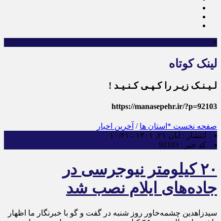
×
لینک کوتاه
لـیـنـک زیـر را کـپـی کـنـیـد !
https://manasepehr.ir/?p=92103
صفحه نخست
*استان ها
/
آخرین اخبار
انتشار :
آبان ۲۱, ۱۴۰۱ - ۱۰:۴۱
کد خبر :
92103
۲۰ کیلومتر نیوجرسی در
جاده‌های ایلام نصب شد
سیدزاهدین چشمه‌خاور روز شنبه در گفت و گو با خبرنگار ما اظهار