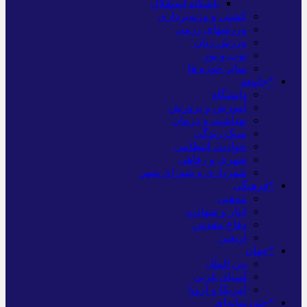
باشگاه استقلال
کشتی و وزنه‌برداری
ورزشهای رزمی
ورزش زنان
توپ و تور
سایر حوزه ها
*جامعه
دانشگاه
آموزش و پرورش
بهداشت و درمان
سبک زندگی
حوادث، انتظامی
شهری و رفاهی
شهرداری و شورای شهر
*فرهنگی
مذهبی
ایثار و شهادت
دفاع مقدس
اربعین
*جهان
بین الملل
آسیای غربی
آمریکا و اروپا
*چندرسانه‌ای