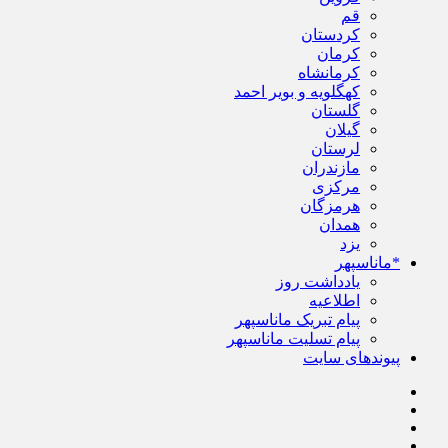
قم
کردستان
کرمان
کرمانشاه
کهگلویه و بویر احمد
گلستان
گیلان
لرستان
مازندران
مرکزی
هرمزگان
همدان
یزد
*ماناسپهر
یادداشت روز
اطلاعیه
پیام تبریک ماناسپهر
پیام تسلیت ماناسپهر
پیوندهای سایت