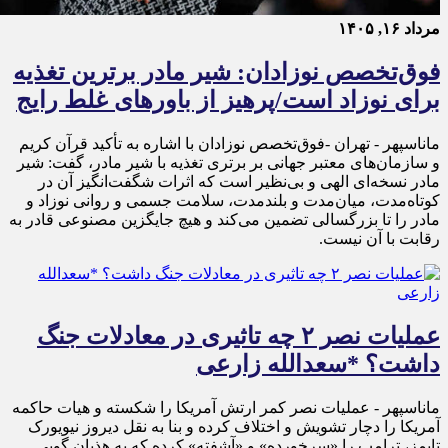
مرداد ۱۶, ۱۴۰۵
فوق‌تخصص نوزادان: شیر مادر برترین تغذیه
برای نوزاد است/پرهیز از باورهای غلط رایج
ماناسپهر - تهران -فوق‌تخصص نوزادان با اشاره به تأکید قرآن کریم
و سازمان‌های معتبر جهانی بر برتری تغذیه با شیر مادر، گفت: شیر
مادر نسخه‌ای الهی و بی‌نظیر است که اثرات شگفت‌انگیز آن در
کوتاه‌مدت، میان‌مدت و بلندمدت، سلامت جسمی و روانی نوزاد و
مادر را تا بزرگسالی تضمین می‌کند و هیچ جایگزین مصنوعی قادر به
رقابت با آن نیست.
عملیات نصر ۲ چه تاثیری در معادلات جنگ
داشت؟ *سعدالله زارعی
ماناسپهر - عملیات نصر کمر ارتش آمریکا را شکسته و هیات حاکمه
آمریکا را دچار تشویش و اختلاف کرده و بنا به نقل دیروز نیویورک
تایمز، ترامپ را «سرخورده» و «آشفته» کرده که به هذیان گویی