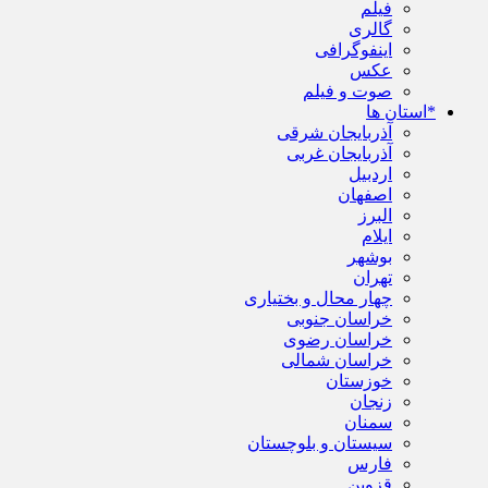
فیلم
گالری
اینفوگرافی
عکس
صوت و فیلم
*استان ها
آذربایجان شرقی
آذربایجان غربی
اردبیل
اصفهان
البرز
ایلام
بوشهر
تهران
چهار محال و بختیاری
خراسان جنوبی
خراسان رضوی
خراسان شمالی
خوزستان
زنجان
سمنان
سیستان و بلوچستان
فارس
قزوین