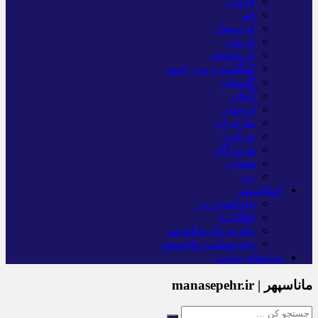
قزوین
قم
کردستان
کرمان
کرمانشاه
کهگلویه و بویر احمد
گلستان
گیلان
لرستان
مازندران
مرکزی
هرمزگان
همدان
یزد
*ماناسپهر
یادداشت روز
اطلاعیه
پیام تبریک ماناسپهر
پیام تسلیت ماناسپهر
پیوندهای سایت
ماناسپهر | manasepehr.ir