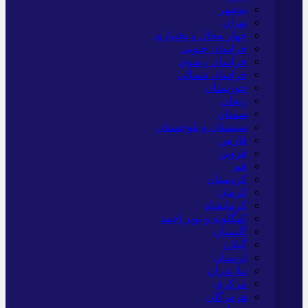
بوشهر
تهران
چهار محال و بختیاری
خراسان جنوبی
خراسان رضوی
خراسان شمالی
خوزستان
زنجان
سمنان
سیستان و بلوچستان
فارس
قزوین
قم
کردستان
کرمان
کرمانشاه
کهگلویه و بویر احمد
گلستان
گیلان
لرستان
مازندران
مرکزی
هرمزگان