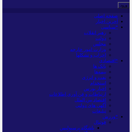
صفحه اصلی
آخرین اخبار
*سیاسی
رهبر انقلاب
دولت
مجلس
وزارت امور خارجه
احزاب و تشکلها
*اقتصادی
بانک ها
بیمه‌ها
نفت و انرژی
استخدام
اخبار بورس
ارتباطات و فن آوری اطلاعات
اقتصاد بین الملل
آگهی های دولتی
تبلیغات
*ورزش
فوتبال
باشگاه پرسپولیس