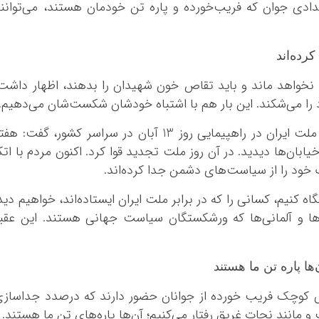
دادی جوان که فریب‌خورده و پاره تن خودمان هستند، می‌توانن
کرمان
کرمانشاه
کهگلویه و بویر 
ده‌اند
گلستان
نخواهد ماند و باید تقاص خون شهیدان را بدهند، اظهار داشت
گیلان
 می‌شکند. این بار هم با اشتباه خودشان شکست‌شان می‌دهیم.
لرستان
مازندران
سردار سلامی در ادامه با اشاره حضور باشکوه ملت ایران در راهپیمایی روز 13 آبان در سراسر کشور، گفت: ه
ان‌ها دیدید. در آن روز ملت تجدید قوا کرد. اکنون مردم با اتک
مرکزی
ود را از سیاست‌های دشمن جدا کرده‌اند.
هرمزگان
همدان
 کنیم، کسانی را که در برابر ملت ایران ایستاده‌اند، خواهیم دید
یزد
وی‌ها و آلمانی‌ها که ورشکستگان سیاست جهانی هستند. این عقب
 پاره تن ما هستند
 کوچک فریب خورده از جوانان حضور دارند که درصدد جداساز
 و مانند نجات غریق رفتار می‌کنیم؛ آن‌ها پاره‌های تن ما هستند.