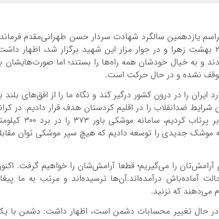
ایلام
بوشهر
اسم یازدهمین سالگرد شهادت سردار حسن طهرانی‌مقدم فرماند
تهران
یگان موشکی سپاه که صبح امروز در قطعه ۲۴ بهشت زهرا و در جوار مزار این شهید برگزار شد، اظهار داشت
چهار محال و بخ
دند و به خیال خودشان همه راه‌ها را بستند؛ اما صورت‌هایشان ب
خراسان جنوبی
متوقف نشده و در حال حرکت است.
خراسان رضوی
ایران را در درون کشور درگیر کند و نگاه ما را از افق‌های بلند ب
خراسان شمالی
شرایط ضدانقلاب را در اقلیم کردستان هدف قرار دادیم. در کران
خوزستان
رود ارس رزمایش بزرگ برگزار کردیم، ماهواره‌بر پرتاب کردیم، سامانه موشکی باور ۳۷۳ را در 
زنجان
که موشک جدیدی را توسعه دادیم که هیچ سپر موشکی توان مقابل
سمنان
سیستان و بلو
رامش‌تان را می‌گیریم؛ قطعا آرامش‌شان را خواهیم گرفت. اکنو
فارس
ت آماده‌باش درآمده‌اند.آن‌ها ترسیده‌اند و مرتب به ما پیغا
قزوین
م می‌دهند که نزنید.
قم
کردستان
ران در حال تغییر محسابات دشمن است، اظهار داشت: دشمن با ی