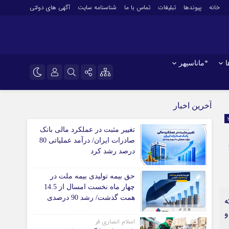
خانه
پیوندها
تبلیغات
تماس با ما
شناسنامه سایت
آگهی های دولتی
ا
*ماناسپهر
نام کاربری یا نشانی ایمیل
اینستاگرام
*ورزش
آخرین اخبار
فوتبال
تلگرام
تغییر مثبت در عملکرد مالی بانک
باشگاه پرسپولیس
رمز عبور
صادرات ایران/ درآمد عملیاتی 80
سروش
باشگاه استقلال
درصد رشد کرد
کشتی و وزنه‌برداری
ایتا
ورزشهای رزمی
حق بیمه تولیدی بیمه ملت در
مرا به خاطر بسپار
آپارات
چهار ماه نخست امسال از 14.5
آوری اطلاعات
ورزش زنان
همت گذشت/ رشد 90 درصدی
ه
ل
توپ و تور
نسبت به مدت مشابه سال
و
گذشته
ی
سایر حوزه ها
اسلام انصاری فر