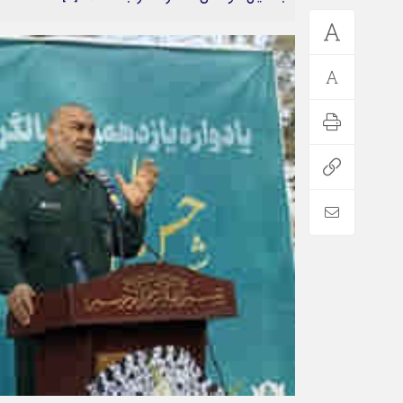
*فرهنگی
*جهان
مذهبی
بین الملل
ایثار و شهادت
آسیای غربی
دفاع مقدس
آمریکا و اروپا
اربعین