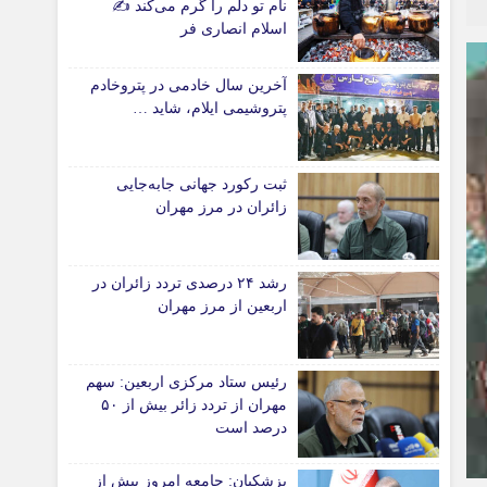
نام تو دلم را گرم می‌کند ✍️
اسلام انصاری فر
*جامعه
دانشگاه
آخرین سال خادمی در پتروخادم
آموزش و پرورش
پتروشیمی ایلام، شاید …
بهداشت و درمان
سبک زندگی
ثبت رکورد جهانی جابه‌جایی
حوادث، انتظامی
زائران در مرز مهران
شهری و رفاهی
شهرداری و شورای شهر
رشد ۲۴ درصدی تردد زائران در
اربعین از مرز مهران
*ماناسپهر
ی
یادداشت روز
اطلاعیه
رئیس ستاد مرکزی اربعین: سهم
مهران از تردد زائر بیش از ۵۰
پیام تبریک ماناسپهر
درصد است
پیام تسلیت ماناسپهر
پزشکیان: جامعه امروز بیش از