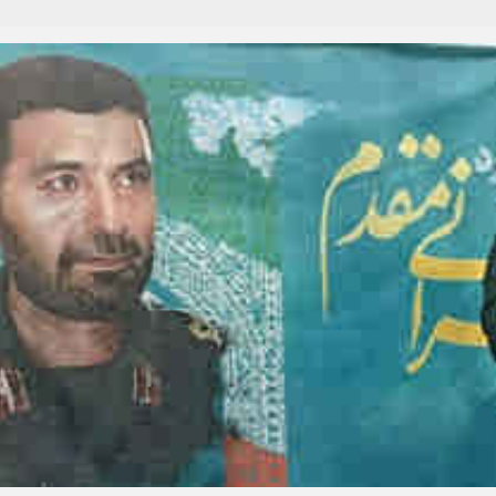
تبلیغات
*چندرسانه‌ای
*استان ها
فیلم
آذربایجان شرق
گالری
آذربایجان غربی
اینفوگرافی
اردبیل
عکس
اصفهان
صوت و فیلم
البرز