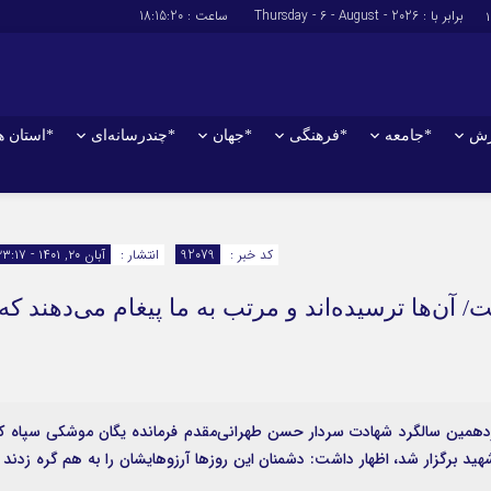
برابر با : Thursday - 6 - August - 2026
ساعت :
18:15:21
زش
*جامعه
*فرهنگی
*جهان
*چندرسانه‌ای
*استان ه
*سیاسی
*اقتصادی
رهبر انقلاب
بانک ها
کد خبر :
92079
انتشار :
آبان ۲۰, ۱۴۰۱ - ۲۳:۱۷
دولت
بیمه‌ها
آن‌ها ترسیده‌اند و مرتب به ما پیغام می‌دهند که
مجلس
نفت و انرژی
وزارت امور خارجه
استخدام
احزاب و تشکلها
اخبار بورس
ارتباطات و فن 
همین سالگرد شهادت سردار حسن طهرانی‌مقدم فرمانده یگان موشکی سپاه ک
اقتصاد بین المل
وار مزار این شهید برگزار شد، اظهار داشت: دشمنان این روزها آرزوهایشان را به هم گره زدند 
آگهی های دولت