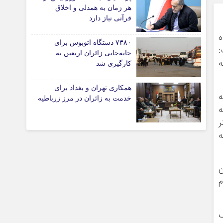
پیوندهای سایت
هر زمان به همدلی و اخلاق
قرآنی نیاز دارد
ه
۷۳۸۰ دستگاه اتوبوس برای
:
تیاری
جابه‌جایی زائران اربعین به‌
ه
کارگیری شد
همکاری تهران و بغداد برای
ه
خدمت به زائران در مرز زرباطیه
ه
برد ۳۰۰ کیلومتر
ه
چستان
ن
م
ک