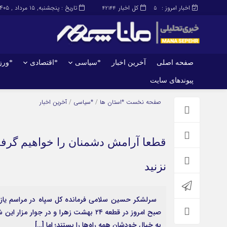
اخبار امروز :
کل اخبار
تاریخ : پنجشنبه, ۱۵ مرداد , ۱۴۰۵
42144
5
صفحه اصلی
آخرین اخبار
*سیاسی
*اقتصادی
*ور
پیوندهای سایت
صفحه اصلی
آخرین اخبار
صفحه نخست
*استان ها
/
*سیاسی
/
آخرین اخبار
قطعا آرامش‌ دشمنان را خواهیم گرفت/ 
نزنید
سرلشکر حسین سلامی فرمانده کل سپاه در مراسم یازد
صبح امروز در قطعه ۲۴ بهشت زهرا و در ج
به خیال خودشان همه راه‌ها را بستند؛ اما […]