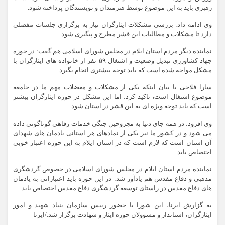
رهبری باید به این موضوع توسط هنرمندان و نویسندگان پرداخته شود.
وی ادامه داد: بررسی مشکلات ایثارگران نیاز به برگزاری جلسات مفصلی
دارد تا مشکلات و مطالبات این قشر مطرح و پیگیری شود.
نماینده دیگر مردم استان ایلام در مجلس شورای اسلامی هم گفت: در حوزه
جهاد کشاورزی تبدیل وضعیت و اشتغال ۵۹ نفر از خانواده های ایثارگران با
مشکل مواجه شده است که باید توجه بیشتری انجام بگیرد.
سارا فلاحی با بیان اینکه یکی از مشکلات و معضلات مهم ما در جامعه
موضوع اشتغال است، تاکید کرد: اما این مشکل در حوزه ایثارگران بیشتر
است که باید توجه ویژه ای به این قشر در استان شود.
وی افزود: در همه جای دنیا به مجروحین جنگی خدمات رفاهی گوناگونی داده
می شود و در کشور ما نیز یکی از نمادهای هر استانی یادمان های شهدای
آن استان است که لازم است که در استان ایلام به این حوزه اعتبار خوبی
اختصاص یابد.
نماینده مردم استان ایلام در مجلس شورای اسلامی در خصوص گردشگری
مذهبی و دفاع مقدس هم یادآور شد: در این حوزه باید اعتباراتی به یادمان
های دفاع مقدس در راستای توسعه گردشگری دفاع مقدس اختصاص یابد.
به گزارش ایرنا، این شورا با حضور رییس سازمان بنیاد شهید و امور
ایثارگران، استاندار و مسوولان حوزه ایثار و شهادت برگزار شد./ایرنا