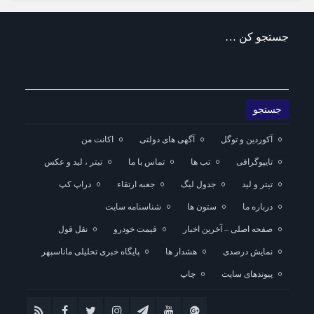
جستجو کن …
آکوردین و توگل
آگهی های دولتی
اکانت من
تایپوگرافی
تب ها
تماس با ما
تیتر ، لید و عکس
تیتر و لید
جدول لیگ
جعبه ارتقاء
دراپ کپ
درباره ما
ستون ها
شناسنامه سایت
صفحه اصلی – آخرین اخبار
قیمت خودرو
نقل قول
نمایش درصدی
هشدار ها
پایگاه خبری تحلیلی ماناسپهر
پیوندهای سایت
چاپ