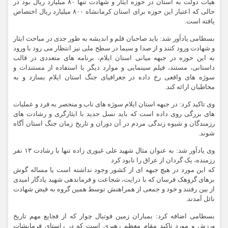
هیات دولت به استان در حوزه ایثار و شهادت تنها ۸۰ میلیارد ریال بود در
حالی که اعتبار این حوزه برای استان کرمانشاه ۸۰۰ میلیارد ریال اختصاص
یافته است.
بسطامی یادآور شد: باید صاحبان قلم و اندیشه به طور جدی در مباحث ایثار
و شهادت ورود کنند و از صدا و سیما در سطح ملی نیز انتظار می رود با ورود
به این حوزه در جبهه میانی استان ایلام، برنامه های متعددی در قالب
داستانی، مستند، فیلم سینمایی و موارد دیگر با استفاده از مستندات و
سوژه های واقعی رخ داده در جغرافیای جنگ استان ایلام بسازد و به
مخاطبان ارائه کند.
وی تاکید کرد: در جبهه استان ایلام سوژه های ناب و منحصر به فرد و عملیات
های بزرگی روی داده است که باید نسل جدید با ایثارگری و رشادت های
رزمندگان و شیوه زندگی مردم در آن دوران و تاریخ زمان جنگ استان آگاه
شوند.
وی یادآور شد: به عنوان مثال شهید علی غیوری زاده تنها با رشادت ۱۳ نفر
رزمنده، یک گردان از عراق را نابود کرد
که این مورد در هیچ جبهه ای از کشور وجود نداشته است یا مساله گوش
برهای گروهک فرسان که با درایت، شجاعت و فرماندهی شهید یادگار امیدی
از بین رفتند و خود و جمعی از همراهنش توسط همین گروه به فیض شهادت
نائل آمدند.
بسطامی اضافه کرد: بمباران زمین فوتبال چوار که از فجایع مهم تاریخ
ورزش و مورد تاکید مقام معظم رهبری است که در راستای فرمایشات