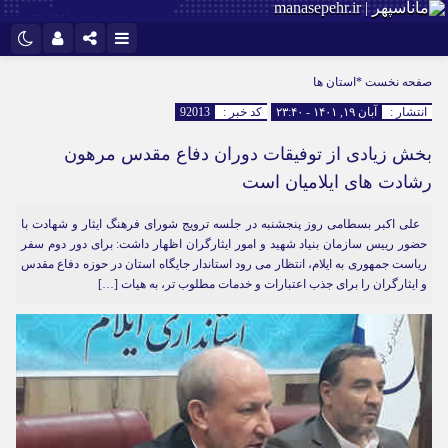
نام کاربری یا نشانی ایمیل
اینستاگرام
تلگرام
صفحه نخست
*استان ها
انتشار :
آبان ۱۹, ۱۴۰۱ - ۲۳:۴۰
کد خبر :
92013
سروش
ایتا
بخش زیادی از توفیقات دوران دفاع مقدس مرهون
رمز عبور
آپارات
رشادت های ایلامیان است
علی اکبر بسطامی روز پنجشنبه در جلسه ترویج شورای فرهنگ ایثار و شهادت با
مرا به خاطر بسپار
حضور رییس سازمان بنیاد شهید و امور ایثارگران اظهار داشت: برای دور دوم سفر
ریاست جمهوری به ایلام، انتظار می رود استاندار جایگاه استان در حوزه دفاع مقدس
و ایثارگران را برای جذب اعتبارات و خدمات مطلوب تر، به هیات […]